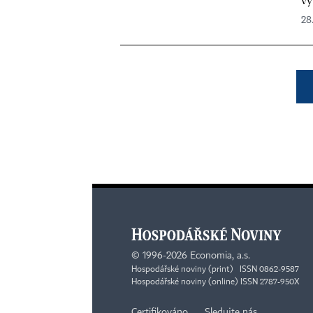
vy
28
©
1996-2026
Economia, a.s.
Hospodářské noviny (print) ISSN 0862-9587
Hospodářské noviny (online) ISSN 2787-950X
Certifikováno
Sledujte nás