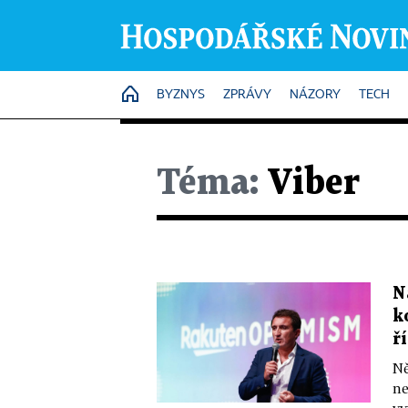
HOME
BYZNYS
ZPRÁVY
NÁZORY
TECH
Téma:
Viber
N
k
ř
Ně
ne