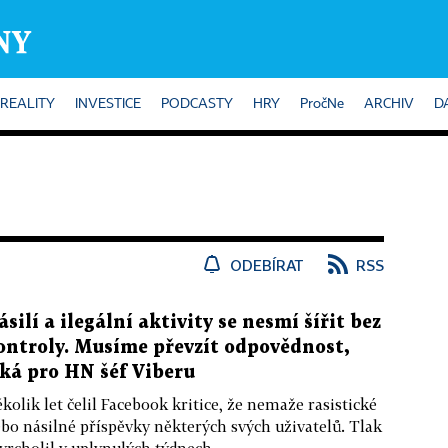
REALITY
INVESTICE
PODCASTY
HRY
PročNe
ARCHIV
D
ODEBÍRAT
RSS
ásilí a ilegální aktivity se nesmí šířit bez
ontroly. Musíme převzít odpovědnost,
íká pro HN šéf Viberu
kolik let čelil Facebook kritice, že nemaže rasistické
bo násilné příspěvky některých svých uživatelů. Tlak