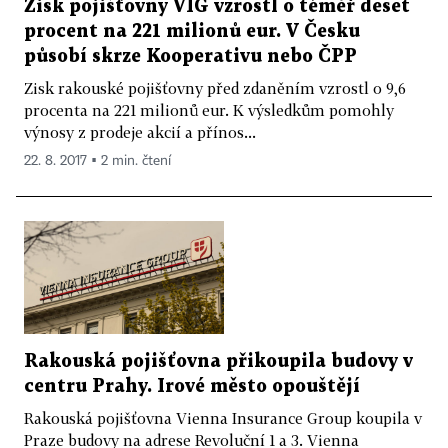
Zisk pojišťovny VIG vzrostl o téměř deset
procent na 221 milionů eur. V Česku
působí skrze Kooperativu nebo ČPP
Zisk rakouské pojišťovny před zdaněním vzrostl o 9,6
procenta na 221 milionů eur. K výsledkům pomohly
výnosy z prodeje akcií a přínos...
22. 8. 2017 ▪ 2 min. čtení
Rakouská pojišťovna přikoupila budovy v
centru Prahy. Irové město opouštějí
Rakouská pojišťovna Vienna Insurance Group koupila v
Praze budovy na adrese Revoluční 1 a 3. Vienna