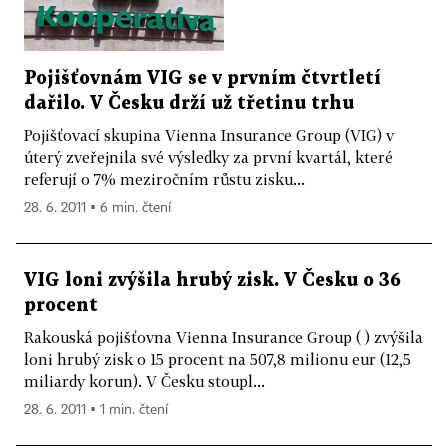
Pojišťovnám VIG se v prvním čtvrtletí
dařilo. V Česku drží už třetinu trhu
Pojišťovací skupina Vienna Insurance Group (VIG) v
úterý zveřejnila své výsledky za první kvartál, které
referují o 7% meziročním růstu zisku...
28. 6. 2011 ▪ 6 min. čtení
VIG loni zvýšila hrubý zisk. V Česku o 36
procent
Rakouská pojišťovna Vienna Insurance Group ( ) zvýšila
loni hrubý zisk o 15 procent na 507,8 milionu eur (12,5
miliardy korun). V Česku stoupl...
28. 6. 2011 ▪ 1 min. čtení