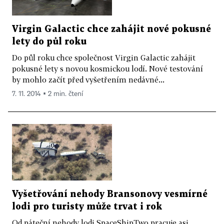
Virgin Galactic chce zahájit nové pokusné
lety do půl roku
Do půl roku chce společnost Virgin Galactic zahájit
pokusné lety s novou kosmickou lodí. Nové testování
by mohlo začít před vyšetřením nedávné...
7. 11. 2014 ▪ 2 min. čtení
Vyšetřování nehody Bransonovy vesmírné
lodi pro turisty může trvat i rok
Od páteční nehody lodi SpaceShipTwo pracuje asi