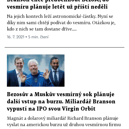
vesmíru plánuje letět už příští neděli
Na jejich kontech leží astronomické částky. Nyní se
díky nim sami chtějí podívat do vesmíru. Otázkou je,
kdo z nich se tam dostane dříve....
16. 7. 2021 ▪ 5 min. čtení
Bezosův a Muskův vesmírný sok plánuje
další vstup na burzu. Miliardář Branson
vypustí na IPO svou Virgin Orbit
Magnát a dolarový miliardář Richard Branson plánuje
vyslat na americkou burzu už druhou vesmírnou firmu