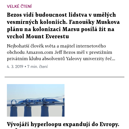
VELKÉ ČTENÍ
Bezos vidí budoucnost lidstva v umělých
vesmírných koloniích. Fanoušky Muskova
plánu na kolonizaci Marsu posílá žít na
vrchol Mount Everestu
Nejbohatší člověk světa a majitel internetového
obchodu Amazon.com Jeff Bezos měl v prestižním
privátním klubu absolventů Yaleovy univerzity řeč...
4. 3. 2019 ▪ 7 min. čtení
Vývojáři hyperloopu expandují do Evropy.