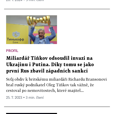
20. 1. 2024 ▪ 5 min. čtení
PROFIL
Miliardář Tiňkov odsoudil invazi na
Ukrajinu i Putina. Díky tomu se jako
první Rus zbavil západních sankcí
Svůj obdiv k britskému miliardáři Richardu Bransonovi
bral ruský podnikatel Oleg Tiňkov tak vážně, že
cestoval po nemovitostech, které majitel...
25. 7. 2023 ▪ 3 min. čtení