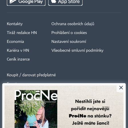
Kontakty
Ochrana osobních údajů
Tiráž redakce HN
Prohlášení o cookies
Economia
Nastavení soukromí
Kariéra v HN
Všeobecné smluvní podmínky
Ceník inzerce
Koupit / darovat předplatné
Eventy
×
Newslettery
RSS kanály
Autorská práva vykonává vydavatel. Bez písemného svolení vydavatele je