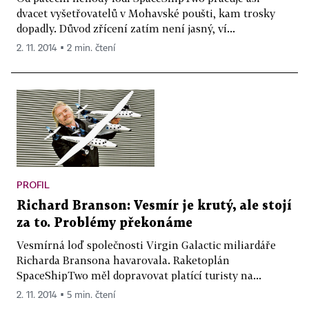
dvacet vyšetřovatelů v Mohavské poušti, kam trosky
dopadly. Důvod zřícení zatím není jasný, ví...
2. 11. 2014 ▪ 2 min. čtení
PROFIL
Richard Branson: Vesmír je krutý, ale stojí
za to. Problémy překonáme
Vesmírná loď společnosti Virgin Galactic miliardáře
Richarda Bransona havarovala. Raketoplán
SpaceShipTwo měl dopravovat platící turisty na...
2. 11. 2014 ▪ 5 min. čtení