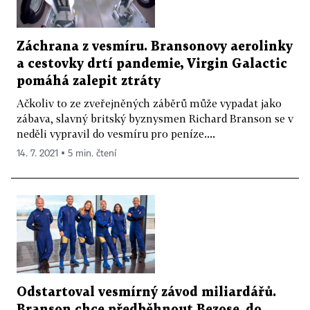
Záchrana z vesmíru. Bransonovy aerolinky
a cestovky drtí pandemie, Virgin Galactic
pomáhá zalepit ztráty
Ačkoliv to ze zveřejněných záběrů může vypadat jako
zábava, slavný britský byznysmen Richard Branson se v
neděli vypravil do vesmíru pro peníze....
14. 7. 2021 ▪ 5 min. čtení
Odstartoval vesmírný závod miliardářů.
Branson chce předběhnout Bezose, do