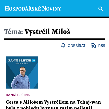
Téma:
Vystrčil Miloš
ODEBÍRAT
RSS
RANNÍ BRÍFINK
Cesta s Milošem Vystrčilem na Tchaj-wan
byla z pohledu byznysu zatím nejlepší,