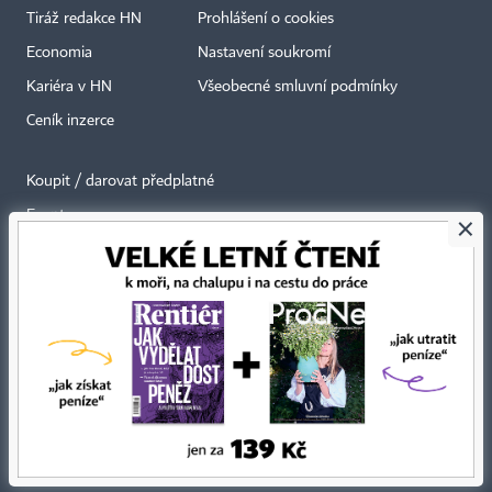
Tiráž redakce HN
Prohlášení o cookies
Economia
Nastavení soukromí
Kariéra v HN
Všeobecné smluvní podmínky
Ceník inzerce
Koupit / darovat předplatné
Eventy
×
Newslettery
RSS kanály
Autorská práva vykonává vydavatel. Bez písemného svolení vydavatele je
zakázáno jakékoli užití částí nebo celku díla, zejména rozmnožování a šíření
jakýmkoli způsobem, mechanickým nebo elektronickým, v českém nebo
jiném jazyce. Bez souhlasu vydavatele je zakázáno též rozmnožování
obsahu pro účely automatizované analýzy textů nebo dat
podle ustanovení § 39c autorského zákona.