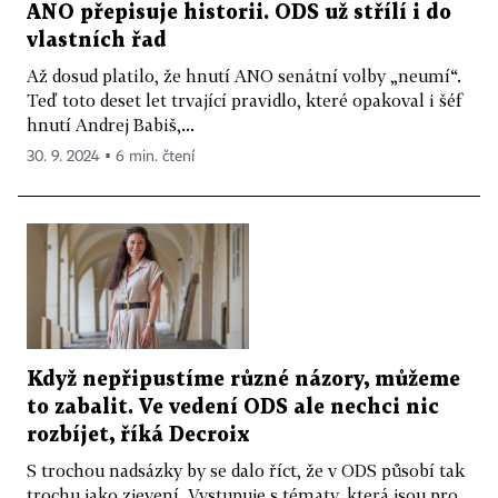
ANO přepisuje historii. ODS už střílí i do
vlastních řad
Až dosud platilo, že hnutí ANO senátní volby „neumí“.
Teď toto deset let trvající pravidlo, které opakoval i šéf
hnutí Andrej Babiš,...
30. 9. 2024 ▪ 6 min. čtení
Když nepřipustíme různé názory, můžeme
to zabalit. Ve vedení ODS ale nechci nic
rozbíjet, říká Decroix
S trochou nadsázky by se dalo říct, že v ODS působí tak
trochu jako zjevení. Vystupuje s tématy, která jsou pro