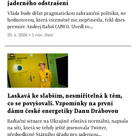
jaderného odstrašení
Vláda bude dělat pragmatickou zahraniční politiku, ne
hodnotovou, která víceméně nic nepřinesla, řekl dnes
premiér Andrej Babiš (ANO). Uvedl to...
20. 4. 2026 ▪ 5 min. čtení
Laskavá ke slabším, nesmiřitelná k těm,
co se povyšovali. Vzpomínky na první
dámu české energetiky Danu Drábovou
Radiační situace na Ukrajině zůstává normální, napsala
na síti, která se tehdy ještě jmenovala Twitter,
předsedkyně Státního úřadu pro jadernou...