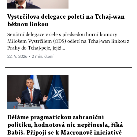
Vystrčilova delegace poletí na Tchaj‑wan
běžnou linkou
Senátní delegace v čele s předsedou horní komory
Milošem Vystrčilem (ODS) odletí na Tchaj‑wan linkou z
Prahy do Tchaj‑peje, jejíž...
22. 4. 2026 ▪ 2 min. čtení
Děláme pragmatickou zahraniční
politiku, hodnotová nic nepřinesla, říká
Babiš. Připojí se k Macronově iniciativě