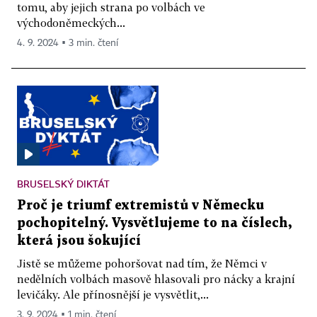
tomu, aby jejich strana po volbách ve
východoněmeckých...
4. 9. 2024 ▪ 3 min. čtení
BRUSELSKÝ DIKTÁT
Proč je triumf extremistů v Německu
pochopitelný. Vysvětlujeme to na číslech,
která jsou šokující
Jistě se můžeme pohoršovat nad tím, že Němci v
nedělních volbách masově hlasovali pro nácky a krajní
levičáky. Ale přínosnější je vysvětlit,...
3. 9. 2024 ▪ 1 min. čtení