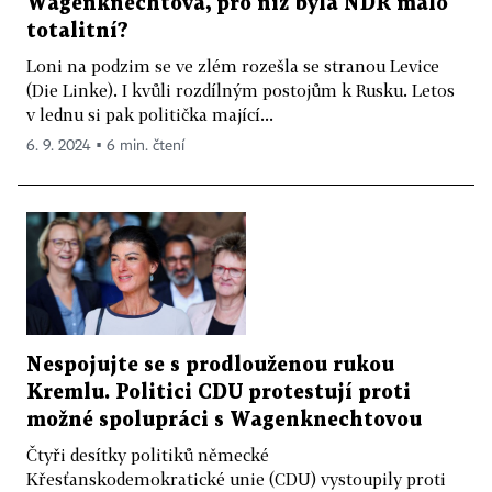
Wagenknechtová, pro niž byla NDR málo
totalitní?
Loni na podzim se ve zlém rozešla se stranou Levice
(Die Linke). I kvůli rozdílným postojům k Rusku. Letos
v lednu si pak politička mající...
6. 9. 2024 ▪ 6 min. čtení
Nespojujte se s prodlouženou rukou
Kremlu. Politici CDU protestují proti
možné spolupráci s Wagenknechtovou
Čtyři desítky politiků německé
Křesťanskodemokratické unie (CDU) vystoupily proti