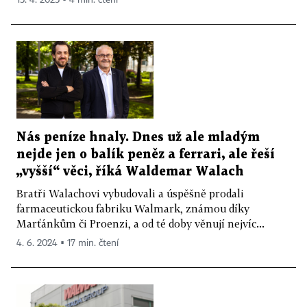
15. 4. 2025 ▪ 4 min. čtení
Nás peníze hnaly. Dnes už ale mladým
nejde jen o balík peněz a ferrari, ale řeší
„vyšší“ věci, říká Waldemar Walach
Bratři Walachovi vybudovali a úspěšně prodali
farmaceutickou fabriku Walmark, známou díky
Marťánkům či Proenzi, a od té doby věnují nejvíc...
4. 6. 2024 ▪ 17 min. čtení