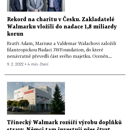
Rekord na charitu v Česku. Zakladatelé
Walmarku vložili do nadace 1,8 miliardy
korun
Bratři Adam, Mariusz a Valdemar Wałachovi založili
filantropickou Nadaci 3WFoundation, do které
nenávratně převedli část svého majetku. Oceněn...
9. 2. 2022 ▪ 4 min. čtení
Třinecký Walmark rozšíří výrobu doplňků
stravy. Němci tam investují přes čtvrt