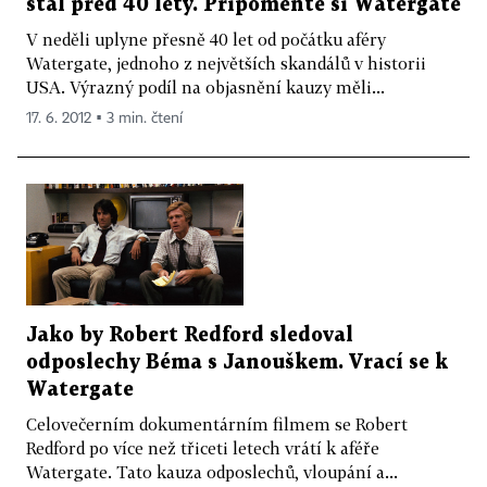
stal před 40 lety. Připomeňte si Watergate
V neděli uplyne přesně 40 let od počátku aféry
Watergate, jednoho z největších skandálů v historii
USA. Výrazný podíl na objasnění kauzy měli...
17. 6. 2012 ▪ 3 min. čtení
Jako by Robert Redford sledoval
odposlechy Béma s Janouškem. Vrací se k
Watergate
Celovečerním dokumentárním filmem se Robert
Redford po více než třiceti letech vrátí k aféře
Watergate. Tato kauza odposlechů, vloupání a...