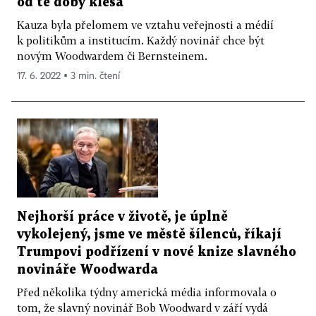
od té doby klesá
Kauza byla přelomem ve vztahu veřejnosti a médií
k politikům a institucím. Každý novinář chce být
novým Woodwardem či Bernsteinem.
17. 6. 2022 ▪ 3 min. čtení
Nejhorší práce v životě, je úplně
vykolejený, jsme ve městě šílenců, říkají
Trumpovi podřízení v nové knize slavného
novináře Woodwarda
Před několika týdny americká média informovala o
tom, že slavný novinář Bob Woodward v září vydá