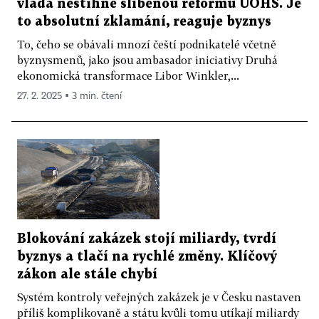
vláda nestihne slíbenou reformu ÚOHS. Je
to absolutní zklamání, reaguje byznys
To, čeho se obávali mnozí čeští podnikatelé včetně
byznysmenů, jako jsou ambasador iniciativy Druhá
ekonomická transformace Libor Winkler,...
27. 2. 2025 ▪ 3 min. čtení
Blokování zakázek stojí miliardy, tvrdí
byznys a tlačí na rychlé změny. Klíčový
zákon ale stále chybí
Systém kontroly veřejných zakázek je v Česku nastaven
příliš komplikovaně a státu kvůli tomu utíkají miliardy