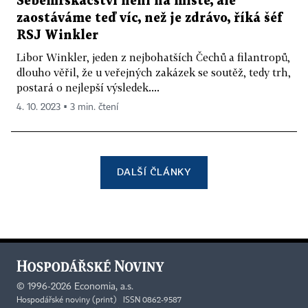
Sebemrskačství není na místě, ale
zaostáváme teď víc, než je zdrávo, říká šéf
RSJ Winkler
Libor Winkler, jeden z nejbohatších Čechů a filantropů,
dlouho věřil, že u veřejných zakázek se soutěž, tedy trh,
postará o nejlepší výsledek....
4. 10. 2023 ▪ 3 min. čtení
DALŠÍ ČLÁNKY
©
1996-2026
Economia, a.s.
Hospodářské noviny (print) ISSN 0862-9587