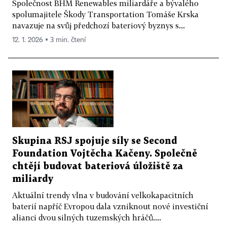
Společnost BHM Renewables miliardáře a bývalého
spolumajitele Škody Transportation Tomáše Krska
navazuje na svůj předchozí bateriový byznys s...
12. 1. 2026 ▪ 3 min. čtení
Skupina RSJ spojuje síly se Second
Foundation Vojtěcha Kačeny. Společně
chtějí budovat bateriová úložiště za
miliardy
Aktuální trendy vlna v budování velkokapacitních
baterií napříč Evropou dala vzniknout nové investiční
alianci dvou silných tuzemských hráčů....