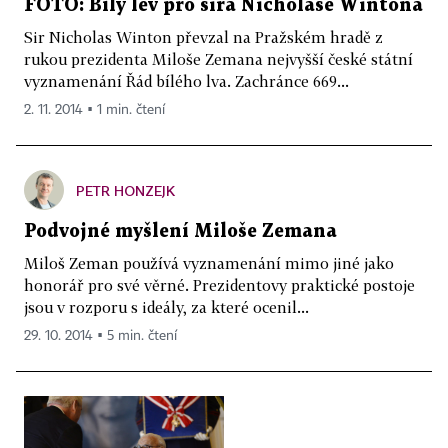
FOTO: Bílý lev pro sira Nicholase Wintona
Sir Nicholas Winton převzal na Pražském hradě z
rukou prezidenta Miloše Zemana nejvyšší české státní
vyznamenání Řád bílého lva. Zachránce 669...
2. 11. 2014 ▪ 1 min. čtení
PETR HONZEJK
Podvojné myšlení Miloše Zemana
Miloš Zeman používá vyznamenání mimo jiné jako
honorář pro své věrné. Prezidentovy praktické postoje
jsou v rozporu s ideály, za které ocenil...
29. 10. 2014 ▪ 5 min. čtení