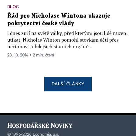
BLOG
Řád pro Nicholase Wintona ukazuje
pokrytectví české vlády
I dnes zuří na světě války, před kterými jsou lidé nuceni
utíkat. Nicholas Winton pomohl stovkám dětí přes
nečinnost tehdejších státních orgánů...
28. 10. 2014 ▪ 2 min. čtení
DALŠÍ ČLÁNKY
©
1996-2026
Economia, a.s.