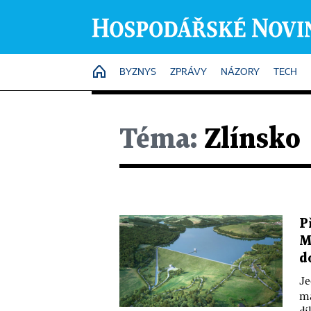
HOME
BYZNYS
ZPRÁVY
NÁZORY
TECH
Téma:
Zlínsko
P
M
d
Je
má