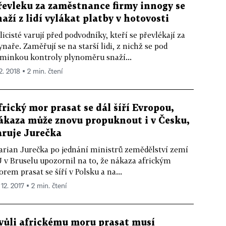
řevleku za zaměstnance firmy innogy se
naží z lidí vylákat platby v hotovosti
licisté varují před podvodníky, kteří se převlékají za
ynaře. Zaměřují se na starší lidi, z nichž se pod
minkou kontroly plynoměru snaží...
2. 2018 ▪ 2 min. čtení
frický mor prasat se dál šíří Evropou,
ákaza může znovu propuknout i v Česku,
aruje Jurečka
rian Jurečka po jednání ministrů zemědělství zemí
 v Bruselu upozornil na to, že nákaza africkým
rem prasat se šíří v Polsku a na...
 12. 2017 ▪ 2 min. čtení
vůli africkému moru prasat musí