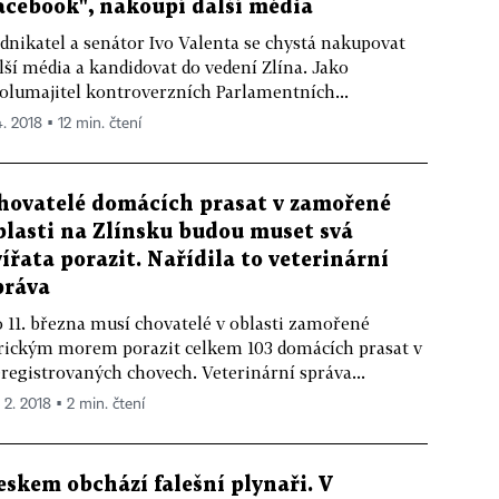
acebook", nakoupí další média
dnikatel a senátor Ivo Valenta se chystá nakupovat
lší média a kandidovat do vedení Zlína. Jako
olumajitel kontroverzních Parlamentních...
4. 2018 ▪ 12 min. čtení
hovatelé domácích prasat v zamořené
blasti na Zlínsku budou muset svá
vířata porazit. Nařídila to veterinární
práva
 11. března musí chovatelé v oblasti zamořené
rickým morem porazit celkem 103 domácích prasat v
registrovaných chovech. Veterinární správa...
 2. 2018 ▪ 2 min. čtení
eskem obchází falešní plynaři. V