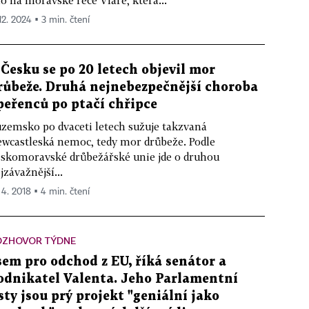
lo na moravské řece Vláře, která...
12. 2024 ▪ 3 min. čtení
 Česku se po 20 letech objevil mor
růbeže. Druhá nejnebezpečnější choroba
peřenců po ptačí chřipce
zemsko po dvaceti letech sužuje takzvaná
wcastleská nemoc, tedy mor drůbeže. Podle
skomoravské drůbežářské unie jde o druhou
jzávažnější...
 4. 2018 ▪ 4 min. čtení
OZHOVOR TÝDNE
sem pro odchod z EU, říká senátor a
odnikatel Valenta. Jeho Parlamentní
isty jsou prý projekt "geniální jako