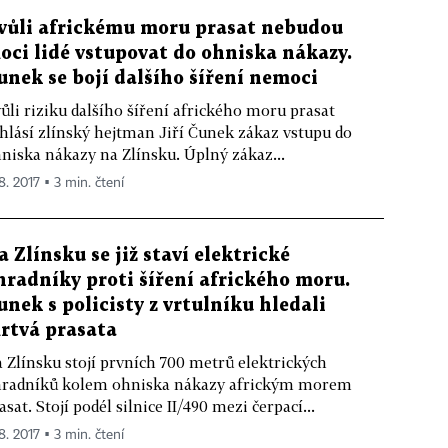
vůli africkému moru prasat nebudou
oci lidé vstupovat do ohniska nákazy.
unek se bojí dalšího šíření nemoci
ůli riziku dalšího šíření afrického moru prasat
hlásí zlínský hejtman Jiří Čunek zákaz vstupu do
niska nákazy na Zlínsku. Úplný zákaz...
8. 2017 ▪ 3 min. čtení
a Zlínsku se již staví elektrické
hradníky proti šíření afrického moru.
unek s policisty z vrtulníku hledali
rtvá prasata
 Zlínsku stojí prvních 700 metrů elektrických
radníků kolem ohniska nákazy africkým morem
asat. Stojí podél silnice II/490 mezi čerpací...
8. 2017 ▪ 3 min. čtení