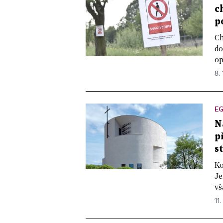
c
p
Ch
do
op
8. 
EG
N
p
s
Ko
Je
vš
11.