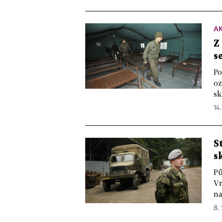
A
Z
s
Po
oz
sk
14.
S
s
Pů
Vr
na
8. 