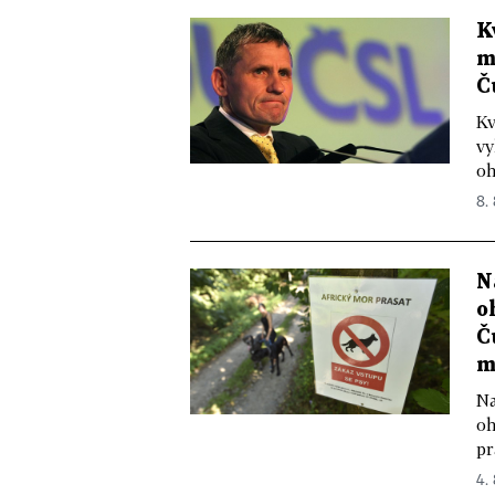
K
m
Č
Kv
vy
oh
8. 
N
o
Č
m
Na
oh
pr
4. 