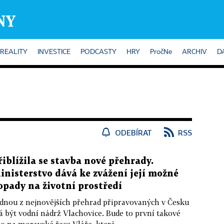
REALITY
INVESTICE
PODCASTY
HRY
PročNe
ARCHIV
D
ODEBÍRAT
RSS
řiblížila se stavba nové přehrady.
inisterstvo dává ke zvážení její možné
opady na životní prostředí
dnou z nejnovějších přehrad připravovaných v Česku
 být vodní nádrž Vlachovice. Bude to první takové