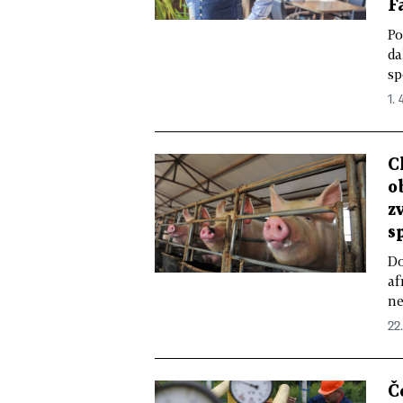
F
Po
da
sp
1. 
C
o
z
s
Do
af
ne
22.
Č