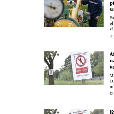
p
s
Po
pl
zá
8. 
A
n
v
Ma
EU
mo
12.
K