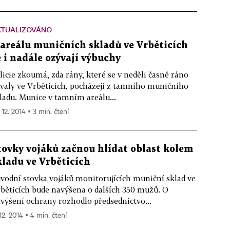
KTUALIZOVÁNO
 areálu muničních skladů ve Vrběticích
e i nadále ozývají výbuchy
licie zkoumá, zda rány, které se v neděli časně ráno
valy ve Vrběticích, pocházejí z tamního muničního
ladu. Munice v tamním areálu...
 12. 2014 ▪ 3 min. čtení
tovky vojáků začnou hlídat oblast kolem
kladu ve Vrběticích
vodní stovka vojáků monitorujících muniční sklad ve
běticích bude navýšena o dalších 350 mužů. O
výšení ochrany rozhodlo předsednictvo...
12. 2014 ▪ 4 min. čtení