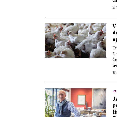
dí
2. 
V
d
o
Tu
Ne
Če
ne
13.
R
J
p
l