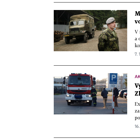
M
v
V 
a 
ko
7. 
A
V
Z
Ex
za
po
16.