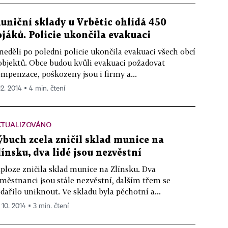
uniční sklady u Vrbětic ohlídá 450
ojáků. Policie ukončila evakuaci
neděli po poledni policie ukončila evakuaci všech obcí
objektů. Obce budou kvůli evakuaci požadovat
mpenzace, poškozeny jsou i firmy a...
12. 2014 ▪ 4 min. čtení
KTUALIZOVÁNO
ýbuch zcela zničil sklad munice na
línsku, dva lidé jsou nezvěstní
ploze zničila sklad munice na Zlínsku. Dva
městnanci jsou stále nezvěstní, dalším třem se
dařilo uniknout. Ve skladu byla pěchotní a...
 10. 2014 ▪ 3 min. čtení