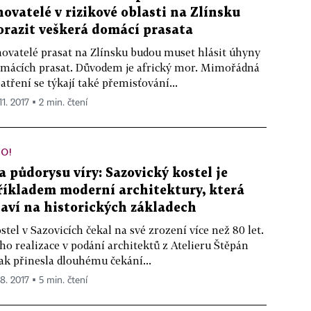
hovatelé v rizikové oblasti na Zlínsku
orazit veškerá domácí prasata
ovatelé prasat na Zlínsku budou muset hlásit úhyny
mácích prasat. Důvodem je africký mor. Mimořádná
atření se týkají také přemisťování...
11. 2017 ▪ 2 min. čtení
O!
a půdorysu víry: Sazovický kostel je
říkladem moderní architektury, která
taví na historických základech
stel v Sazovicích čekal na své zrození více než 80 let.
ho realizace v podání architektů z Atelieru Štěpán
ak přinesla dlouhému čekání...
 8. 2017 ▪ 5 min. čtení