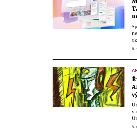
M
T
u
Sp
ne
oz
8. 
A
Ř
A
v
Um
v 
Um
5.