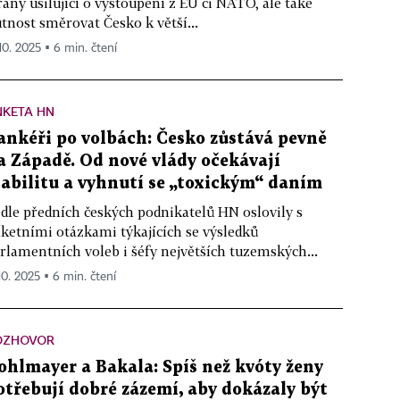
rany usilující o vystoupení z EU či NATO, ale také
tnost směrovat Česko k větší...
 10. 2025 ▪ 6 min. čtení
NKETA HN
ankéři po volbách: Česko zůstává pevně
a Západě. Od nové vlády očekávají
tabilitu a vyhnutí se „toxickým“ daním
dle předních českých podnikatelů HN oslovily s
ketními otázkami týkajících se výsledků
rlamentních voleb i šéfy největších tuzemských...
10. 2025 ▪ 6 min. čtení
OZHOVOR
ohlmayer a Bakala: Spíš než kvóty ženy
otřebují dobré zázemí, aby dokázaly být