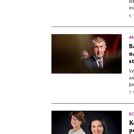
st
nu
9.
A
B
n
s
Ve
an
pa
7. 
R
K
p