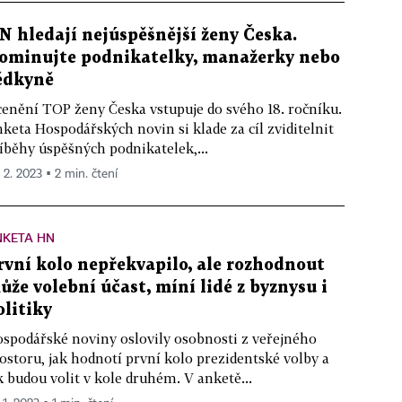
N hledají nejúspěšnější ženy Česka.
ominujte podnikatelky, manažerky nebo
ědkyně
enění TOP ženy Česka vstupuje do svého 18. ročníku.
keta Hospodářských novin si klade za cíl zviditelnit
íběhy úspěšných podnikatelek,...
. 2. 2023 ▪ 2 min. čtení
NKETA HN
rvní kolo nepřekvapilo, ale rozhodnout
ůže volební účast, míní lidé z byznysu i
olitiky
spodářské noviny oslovily osobnosti z veřejného
ostoru, jak hodnotí první kolo prezidentské volby a
k budou volit v kole druhém. V anketě...