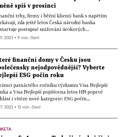
měně spíš v prosinci
nanční trhy, firmy i běžní klienti bank s napětím
ekávají, zda ještě letos Česká národní banka
startuje postupné snižování úrokových...
11. 2023 ▪ 9 min. čtení
teré finanční domy v Česku jsou
polečensky nejodpovědnější? Vyberte
ejlepší ESG počin roku
rámci patnáctého ročníku výzkumu Visa Nejlepší
nka a Visa Nejlepší pojišťovna letos HN poprvé
hlásí i vítěze nové kategorie: ESG počin...
 7. 2023 ▪ 12 min. čtení
NKETA