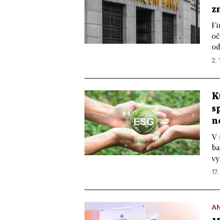
z
Fi
oč
od
2. 
K
s
n
V 
ba
vy
17.
A