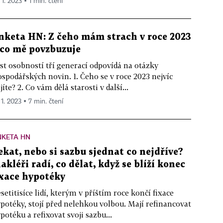
 1. 2023 ▪ 1 min. čtení
nketa HN: Z čeho mám strach v roce 2023
 co mě povzbuzuje
st osobností tří generací odpovídá na otázky
spodářských novin. 1. Čeho se v roce 2023 nejvíc
jíte? 2. Co vám dělá starosti v další...
 1. 2023 ▪ 7 min. čtení
NKETA HN
ekat, nebo si sazbu sjednat co nejdříve?
akléři radí, co dělat, když se blíží konec
ixace hypotéky
setitisíce lidí, kterým v příštím roce končí fixace
potéky, stojí před nelehkou volbou. Mají refinancovat
potéku a refixovat svoji sazbu...