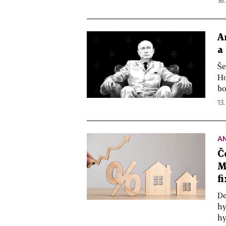
16.
A
a
Še
Ho
bo
13.
A
Č
M
f
De
hy
hy