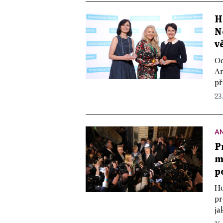
H
N
v
Oc
An
př
23
A
P
m
p
Ho
pr
ja