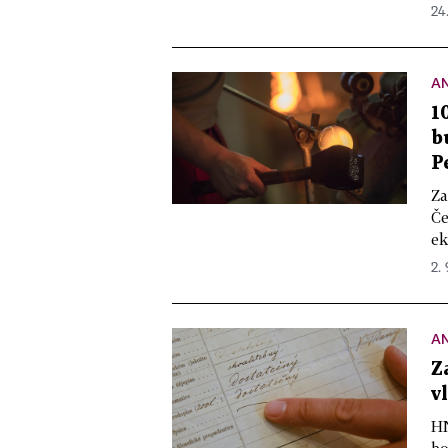
24.
A
1
b
P
Za
Če
ek
2.
A
Z
v
HN