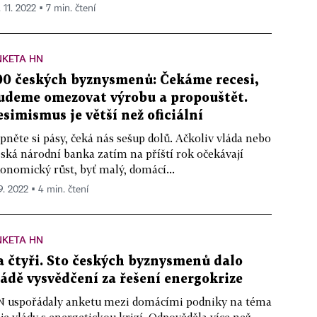
 11. 2022 ▪ 7 min. čtení
NKETA HN
00 českých byznysmenů: Čekáme recesi,
udeme omezovat výrobu a propouštět.
esimismus je větší než oficiální
pněte si pásy, čeká nás sešup dolů. Ačkoliv vláda nebo
ská národní banka zatím na příští rok očekávají
onomický růst, byť malý, domácí...
 9. 2022 ▪ 4 min. čtení
NKETA HN
a čtyři. Sto českých byznysmenů dalo
ládě vysvědčení za řešení energokrize
 uspořádaly anketu mezi domácími podniky na téma