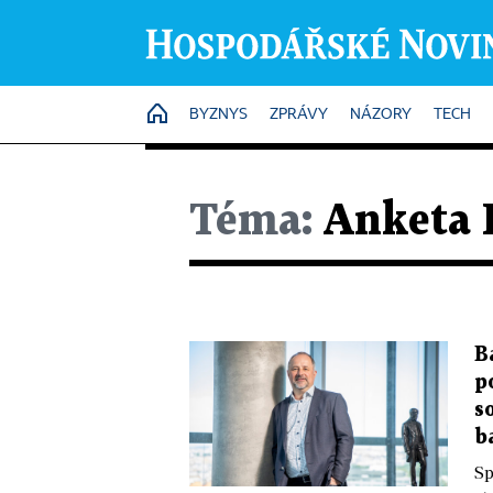
HOME
BYZNYS
ZPRÁVY
NÁZORY
TECH
Téma:
Anketa
B
p
s
b
Sp