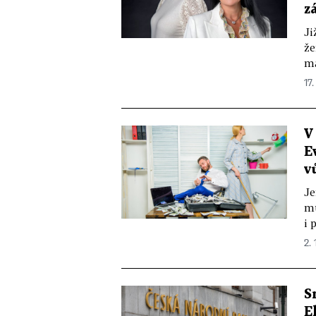
z
Ji
že
ma
17.
V
E
v
Je
mu
i 
2. 
S
E