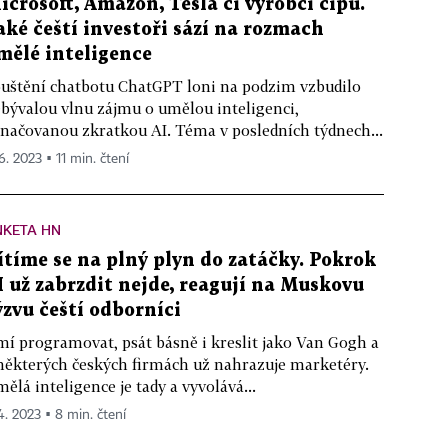
icrosoft, Amazon, Tesla či výrobci čipů.
aké čeští investoři sází na rozmach
mělé inteligence
uštění chatbotu ChatGPT loni na podzim vzbudilo
bývalou vlnu zájmu o umělou inteligenci,
načovanou zkratkou AI. Téma v posledních týdnech...
6. 2023 ▪ 11 min. čtení
NKETA HN
ítíme se na plný plyn do zatáčky. Pokrok
I už zabrzdit nejde, reagují na Muskovu
ýzvu čeští odborníci
í programovat, psát básně i kreslit jako Van Gogh a
některých českých firmách už nahrazuje marketéry.
ělá inteligence je tady a vyvolává...
 4. 2023 ▪ 8 min. čtení