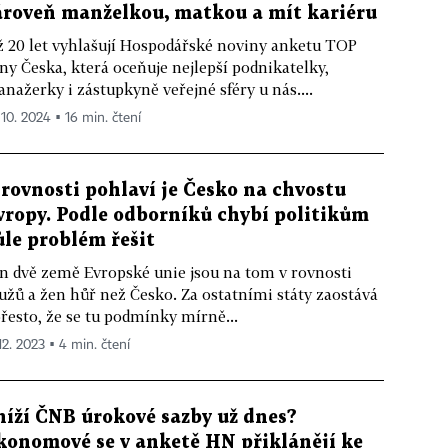
ároveň manželkou, matkou a mít kariéru
ž 20 let vyhlašují Hospodářské noviny anketu TOP
ny Česka, která oceňuje nejlepší podnikatelky,
nažerky i zástupkyně veřejné sféry u nás....
 10. 2024 ▪ 16 min. čtení
 rovnosti pohlaví je Česko na chvostu
vropy. Podle odborníků chybí politikům
ůle problém řešit
n dvě země Evropské unie jsou na tom v rovnosti
žů a žen hůř než Česko. Za ostatními státy zaostává
přesto, že se tu podmínky mírně...
12. 2023 ▪ 4 min. čtení
níží ČNB úrokové sazby už dnes?
konomové se v anketě HN přiklánějí ke