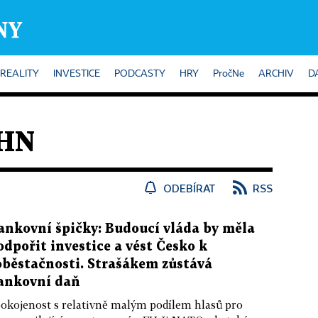
REALITY
INVESTICE
PODCASTY
HRY
PročNe
ARCHIV
D
 HN
ODEBÍRAT
RSS
ankovní špičky: Budoucí vláda by měla
odpořit investice a vést Česko k
oběstačnosti. Strašákem zůstává
ankovní daň
okojenost s relativně malým podílem hlasů pro