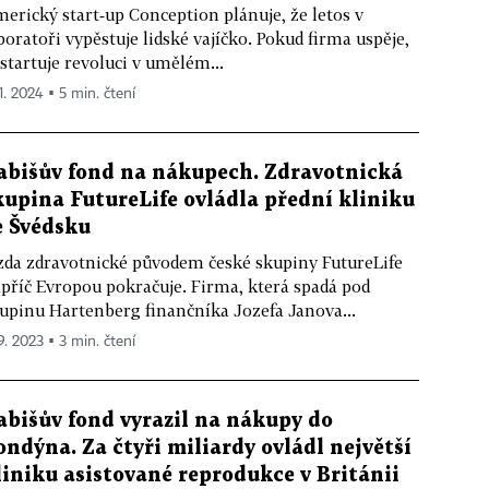
erický start‑up Conception plánuje, že letos v
boratoři vypěstuje lidské vajíčko. Pokud firma uspěje,
startuje revoluci v umělém...
1. 2024 ▪ 5 min. čtení
abišův fond na nákupech. Zdravotnická
kupina FutureLife ovládla přední kliniku
e Švédsku
zda zdravotnické původem české skupiny FutureLife
příč Evropou pokračuje. Firma, která spadá pod
upinu Hartenberg finančníka Jozefa Janova...
9. 2023 ▪ 3 min. čtení
abišův fond vyrazil na nákupy do
ondýna. Za čtyři miliardy ovládl největší
liniku asistované reprodukce v Británii