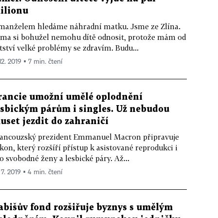
ilionu
manželem hledáme náhradní matku. Jsme ze Zlína.
ma si bohužel nemohu dítě odnosit, protože mám od
tství velké problémy se zdravím. Budu...
12. 2019 ▪ 7 min. čtení
rancie umožní umělé oplodnění
esbickým párům i singles. Už nebudou
uset jezdit do zahraničí
ancouzský prezident Emmanuel Macron připravuje
kon, který rozšíří přístup k asistované reprodukci i
o svobodné ženy a lesbické páry. Až...
 7. 2019 ▪ 4 min. čtení
abišův fond rozšiřuje byznys s umělým