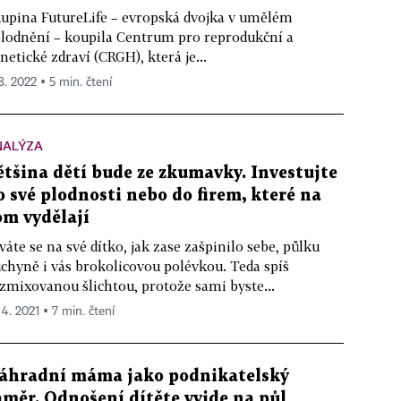
upina FutureLife – evropská dvojka v umělém
lodnění – koupila Centrum pro reprodukční a
netické zdraví (CRGH), která je...
 8. 2022 ▪ 5 min. čtení
NALÝZA
ětšina dětí bude ze zkumavky. Investujte
o své plodnosti nebo do firem, které na
om vydělají
váte se na své dítko, jak zase zašpinilo sebe, půlku
chyně i vás brokolicovou polévkou. Teda spíš
zmixovanou šlichtou, protože sami byste...
 4. 2021 ▪ 7 min. čtení
áhradní máma jako podnikatelský
áměr. Odnošení dítěte vyjde na půl