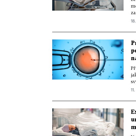
me
za
18.
P
p
n
Př
ja
sv
11.
E
u
m