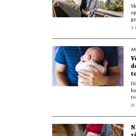
Sk
op
ge
3.
A
V
d
t
Dí
ku
ro
21.
N
z