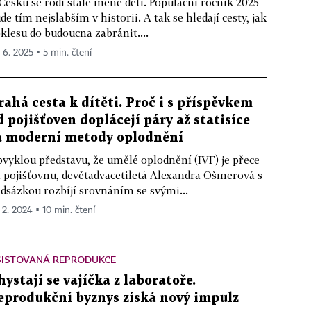
Česku se rodí stále méně dětí. Populační ročník 2025
de tím nejslabším v historii. A tak se hledají cesty, jak
klesu do budoucna zabránit....
. 6. 2025 ▪ 5 min. čtení
rahá cesta k dítěti. Proč i s příspěvkem
d pojišťoven doplácejí páry až statisíce
a moderní metody oplodnění
vyklou představu, že umělé oplodnění (IVF) je přece
 pojišťovnu, devětadvacetiletá Alexandra Ošmerová s
dsázkou rozbíjí srovnáním se svými...
. 2. 2024 ▪ 10 min. čtení
SISTOVANÁ REPRODUKCE
hystají se vajíčka z laboratoře.
eprodukční byznys získá nový impulz