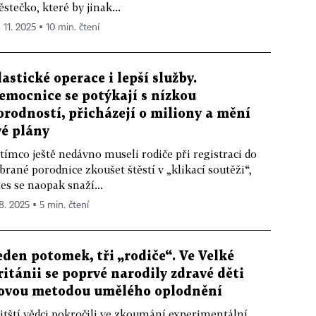
stečko, které by jinak...
 11. 2025 ▪ 10 min. čtení
lastické operace i lepší služby.
emocnice se potýkají s nízkou
orodností, přicházejí o miliony a mění
vé plány
tímco ještě nedávno museli rodiče při registraci do
brané porodnice zkoušet štěstí v „klikací soutěži“,
es se naopak snaží...
 8. 2025 ▪ 5 min. čtení
eden potomek, tři „rodiče“. Ve Velké
ritánii se poprvé narodily zdravé děti
ovou metodou umělého oplodnění
itští vědci pokročili ve zkoumání experimentální