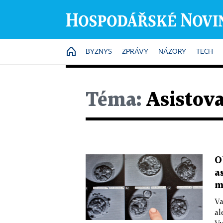
HOME
BYZNYS
ZPRÁVY
NÁZORY
TECH
Téma:
Asistov
O
a
m
Va
al