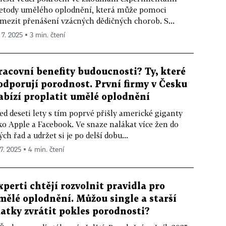
tody umělého oplodnění, která může pomoci
mezit přenášení vzácných dědičných chorob. S...
 7. 2025 ▪ 3 min. čtení
racovní benefity budoucnosti? Ty, které
odporují porodnost. První firmy v Česku
abízí proplatit umělé oplodnění
ed deseti lety s tím poprvé přišly americké giganty
ko Apple a Facebook. Ve snaze nalákat více žen do
ých řad a udržet si je po delší dobu...
 7. 2025 ▪ 4 min. čtení
xperti chtějí rozvolnit pravidla pro
mělé oplodnění. Můžou single a starší
atky zvrátit pokles porodnosti?