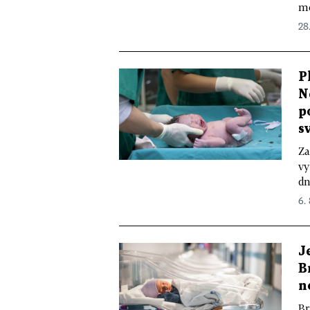
mě
28.
P
N
p
s
Za
vy
dn
6.
J
B
n
Br