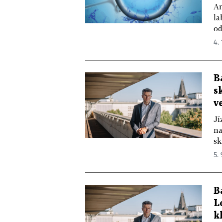
Am
la
od
4. 
B
s
v
Jí
na
sk
5. 
B
L
k