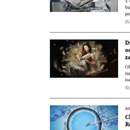
V 
bu
po
25
D
o
z
Ob
na
na
10
A
C
R