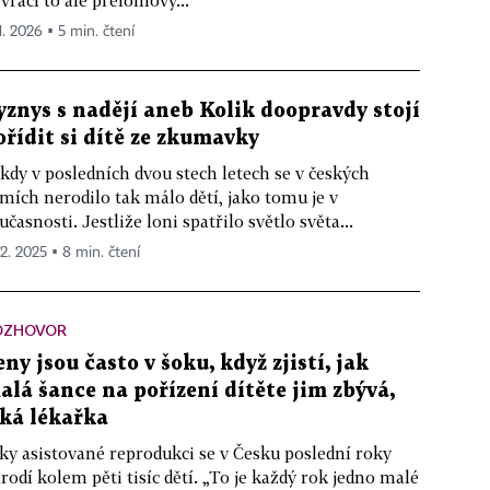
vrací to ale přelomový...
1. 2026 ▪ 5 min. čtení
yznys s nadějí aneb Kolik doopravdy stojí
ořídit si dítě ze zkumavky
kdy v posledních dvou stech letech se v českých
mích nerodilo tak málo dětí, jako tomu je v
učasnosti. Jestliže loni spatřilo světlo světa...
12. 2025 ▪ 8 min. čtení
OZHOVOR
eny jsou často v šoku, když zjistí, jak
alá šance na pořízení dítěte jim zbývá,
íká lékařka
ky asistované reprodukci se v Česku poslední roky
rodí kolem pěti tisíc dětí. „To je každý rok jedno malé