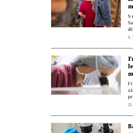
m
S 
Sa
dě
5. 
F
l
m
Fr
zá
pr
31.
B