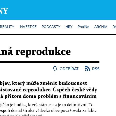
REALITY
INVESTICE
PODCASTY
HRY
PročNe
ARCHIV
D
aná reprodukce
ODEBÍRAT
RSS
bjev, který může změnit budoucnost
sistované reprodukce. Úspěch české vědy
á přitom doma problém s financováním
jíčko je buňka, která stárne – a je to definitivní. To
espoň dosud široká vědecká obec považovala za fakt.