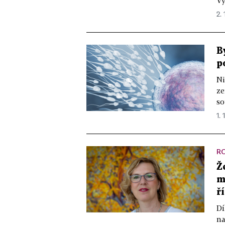
Vy
2. 
B
p
Ni
ze
so
1. 
R
Ž
m
ř
Dí
na