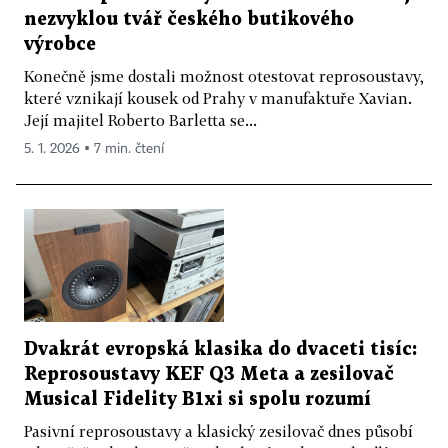
nezvyklou tvář českého butikového
výrobce
Konečně jsme dostali možnost otestovat reprosoustavy,
které vznikají kousek od Prahy v manufaktuře Xavian.
Její majitel Roberto Barletta se...
5. 1. 2026 ▪ 7 min. čtení
Dvakrát evropská klasika do dvaceti tisíc:
Reprosoustavy KEF Q3 Meta a zesilovač
Musical Fidelity B1xi si spolu rozumí
Pasivní reprosoustavy a klasický zesilovač dnes působí