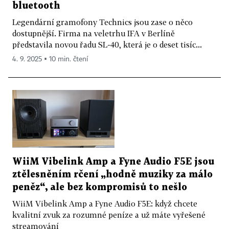
bluetooth
Legendární gramofony Technics jsou zase o něco
dostupnější. Firma na veletrhu IFA v Berlíně
představila novou řadu SL-40, která je o deset tisíc...
4. 9. 2025 ▪ 10 min. čtení
WiiM Vibelink Amp a Fyne Audio F5E jsou
ztělesněním rčení „hodně muziky za málo
peněz“, ale bez kompromisů to nešlo
WiiM Vibelink Amp a Fyne Audio F5E: když chcete
kvalitní zvuk za rozumné peníze a už máte vyřešené
streamování