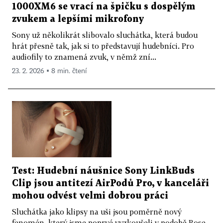
1000XM6 se vrací na špičku s dospělým
zvukem a lepšími mikrofony
Sony už několikrát slibovalo sluchátka, která budou
hrát přesně tak, jak si to představují hudebníci. Pro
audiofily to znamená zvuk, v němž zní...
23. 2. 2026 ▪ 8 min. čtení
Test: Hudební náušnice Sony LinkBuds
Clip jsou antitezí AirPodů Pro, v kanceláři
mohou odvést velmi dobrou práci
Sluchátka jako klipsy na uši jsou poměrně nový
fenomén, který jsme poprvé vyzkoušeli v podobě Bose