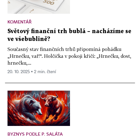
KOMENTÁŘ
Světový finanční trh bublá – nacházíme se
ve všebublině?
Současný stav finančních trhů připomíná pohádku
„Hrnečku, vař!“. Holčička v pokoji křičí: „Hrnečku, dost,
hrnečku,...
20. 10. 2025 ▪ 2 min. čtení
BYZNYS PODLE P. SALÁTA