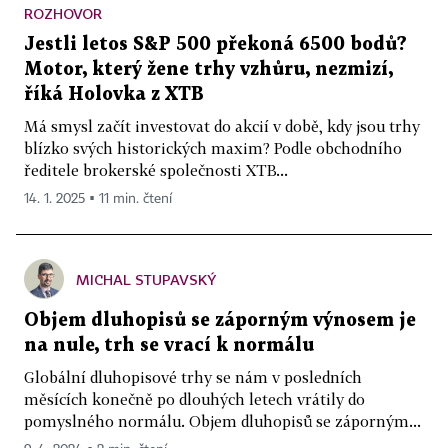
ROZHOVOR
Jestli letos S&P 500 překoná 6500 bodů?
Motor, který žene trhy vzhůru, nezmizí,
říká Holovka z XTB
Má smysl začít investovat do akcií v době, kdy jsou trhy
blízko svých historických maxim? Podle obchodního
ředitele brokerské společnosti XTB...
14. 1. 2025 ▪ 11 min. čtení
MICHAL STUPAVSKÝ
Objem dluhopisů se záporným výnosem je
na nule, trh se vrací k normálu
Globální dluhopisové trhy se nám v posledních
měsících konečně po dlouhých letech vrátily do
pomyslného normálu. Objem dluhopisů se záporným...