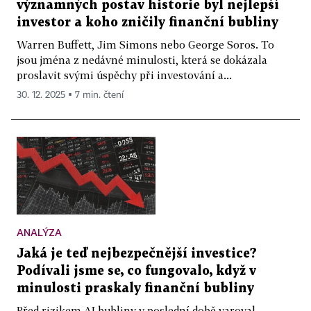
významných postav historie byl nejlepší
investor a koho zničily finanční bubliny
Warren Buffett, Jim Simons nebo George Soros. To
jsou jména z nedávné minulosti, která se dokázala
proslavit svými úspěchy při investování a...
30. 12. 2025 ▪ 7 min. čtení
ANALÝZA
Jaká je teď nejbezpečnější investice?
Podívali jsme se, co fungovalo, když v
minulosti praskaly finanční bubliny
Před rizikem AI bubliny v poslední době varoval