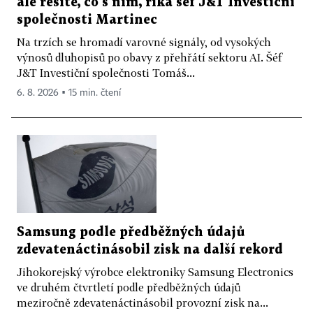
ale řešíte, co s ním, říká šéf J&T Investiční
společnosti Martinec
Na trzích se hromadí varovné signály, od vysokých
výnosů dluhopisů po obavy z přehřátí sektoru AI. Šéf
J&T Investiční společnosti Tomáš...
6. 8. 2026 ▪ 15 min. čtení
Samsung podle předběžných údajů
zdevatenáctinásobil zisk na další rekord
Jihokorejský výrobce elektroniky Samsung Electronics
ve druhém čtvrtletí podle předběžných údajů
meziročně zdevatenáctinásobil provozní zisk na...