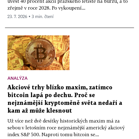
uvést 40 procent akcií pražského letiště na burzu, a to
zřejmě v roce 2028. Po vykoupení...
23. 7. 2026 ▪ 3 min. čtení
ANALÝZA
Akciové trhy blízko maxim, zatímco
bitcoin lapá po dechu. Proč se
nejznámější kryptoměně světa nedaří a
kam až může klesnout
Už více než dvě desítky historických maxim má za
sebou v letošním roce nejznámější americký akciový
index S&P 500. Naproti tomu bitcoin se...