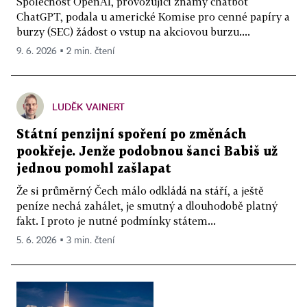
Společnost OpenAI, provozující známý chatbot
ChatGPT, podala u americké Komise pro cenné papíry a
burzy (SEC) žádost o vstup na akciovou burzu....
9. 6. 2026 ▪ 2 min. čtení
LUDĚK VAINERT
Státní penzijní spoření po změnách
pookřeje. Jenže podobnou šanci Babiš už
jednou pomohl zašlapat
Že si průměrný Čech málo odkládá na stáří, a ještě
peníze nechá zahálet, je smutný a dlouhodobě platný
fakt. I proto je nutné podmínky státem...
5. 6. 2026 ▪ 3 min. čtení