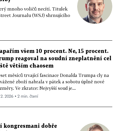
rý mnoho voličů necítí. Titulek
Street Journalu (WSJ) shrnujícího
apařím všem 10 procent. Ne, 15 procent.
rump reagoval na soudní zneplatnění cel
eště větším chaosem
set měsíců trvající fascinace Donalda Trumpa cly na
vážené zboží nabrala v pátek a sobotu úplně nové
změry. Ve zkratce: Nejvyšší soud je...
 2. 2026 ▪ 2 min. čtení
ní kongresmani dobře