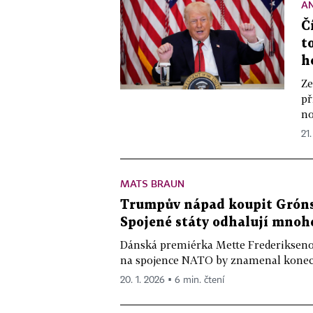
A
Č
t
h
Ze
př
no
21.
MATS BRAUN
Trumpův nápad koupit Grónsk
Spojené státy odhalují mnoh
Dánská premiérka Mette Frederiksenov
na spojence NATO by znamenal konec „
20. 1. 2026 ▪ 6 min. čtení