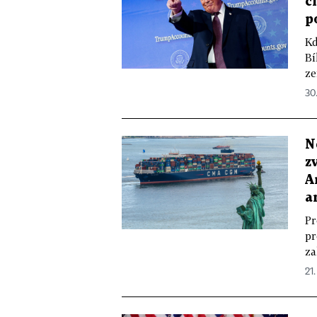
c
p
Kd
Bí
ze
30
N
z
A
a
Pr
pr
za
21.