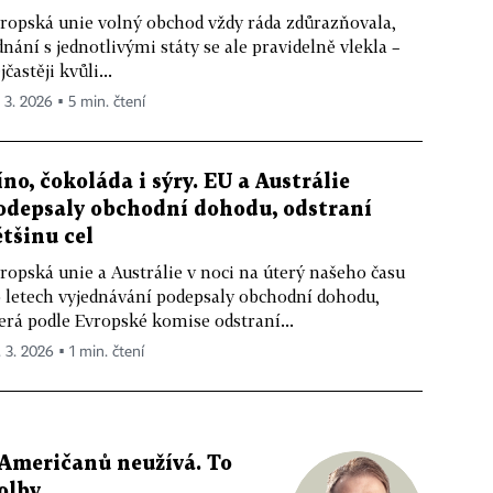
ropská unie volný obchod vždy ráda zdůrazňovala,
dnání s jednotlivými státy se ale pravidelně vlekla –
jčastěji kvůli...
. 3. 2026 ▪ 5 min. čtení
íno, čokoláda i sýry. EU a Austrálie
odepsaly obchodní dohodu, odstraní
ětšinu cel
ropská unie a Austrálie v noci na úterý našeho času
 letech vyjednávání podepsaly obchodní dohodu,
erá podle Evropské komise odstraní...
. 3. 2026 ▪ 1 min. čtení
 Američanů neužívá. To
olby