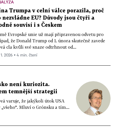
NALÝZA
ína Trumpa v celní válce porazila, proč
o nezvládne EU? Důvody jsou čtyři a
odně souvisí i s Českem
mě Evropské unie už mají připravenou odvetu pro
ípad, že Donald Trump od 1. února skutečně zavede
vá cla kvůli své snaze odtrhnout od...
 1. 2026 ▪ 4 min. čtení
o není kuriozita.
em temnější strategii
á varuje, že jakýkoli útok USA
všeho“. Mluví o Grónsku a tím...