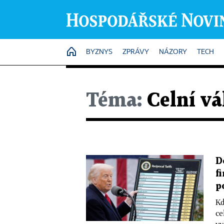
HOME
BYZNYS
ZPRÁVY
NÁZORY
TECH
Téma:
Celní vá
D
f
p
Kd
ce