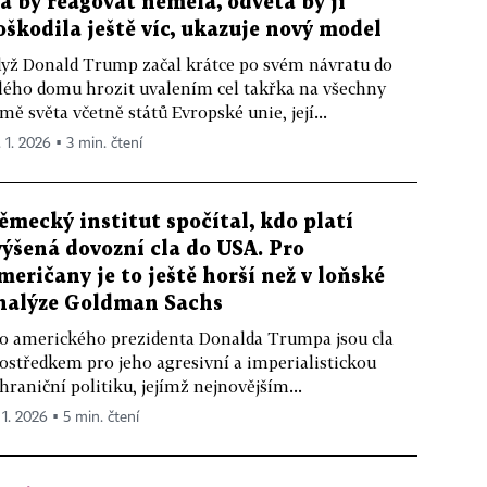
la by reagovat neměla, odveta by ji
oškodila ještě víc, ukazuje nový model
yž Donald Trump začal krátce po svém návratu do
lého domu hrozit uvalením cel takřka na všechny
mě světa včetně států Evropské unie, její...
. 1. 2026 ▪ 3 min. čtení
ěmecký institut spočítal, kdo platí
výšená dovozní cla do USA. Pro
meričany je to ještě horší než v loňské
nalýze Goldman Sachs
o amerického prezidenta Donalda Trumpa jsou cla
ostředkem pro jeho agresivní a imperialistickou
hraniční politiku, jejímž nejnovějším...
 1. 2026 ▪ 5 min. čtení