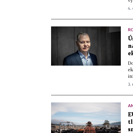
vy
4.
R
Ú
n
e
Do
ek
in
3.
A
E
t
s