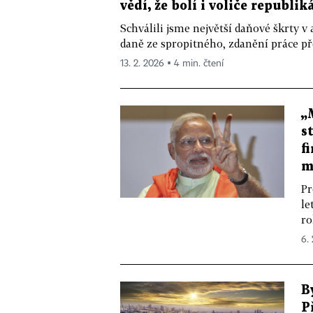
vědí, že bolí i voliče republi
Schválili jsme největší daňové škrty v
daně ze spropitného, zdanění práce pře
13. 2. 2026 ▪ 4 min. čtení
„
s
f
m
Pr
le
ro
6.
B
P