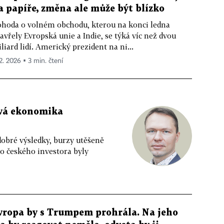
a papíře, změna ale může být blízko
hoda o volném obchodu, kterou na konci ledna
avřely Evropská unie a Indie, se týká víc než dvou
liard lidí. Americký prezident na ni...
 2. 2026 ▪ 3 min. čtení
ová ekonomika
 dobré výsledky, burzy utěšeně
o českého investora byly
vropa by s Trumpem prohrála. Na jeho