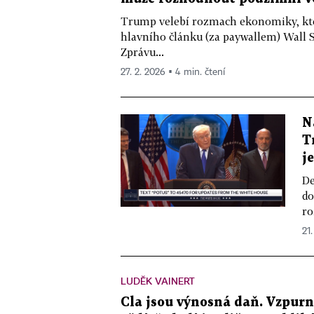
Trump velebí rozmach ekonomiky, kte
hlavního článku (za paywallem) Wall 
Zprávu...
27. 2. 2026 ▪ 4 min. čtení
N
T
j
De
do
ro
21.
LUDĚK VAINERT
Cla jsou výnosná daň. Vzpur