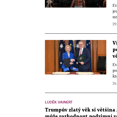
Ev
je
ne
29
V
p
v
Ev
po
kt
24
LUDĚK VAINERT
Trumpův zlatý věk si většina
může rozhodnout podzimní v