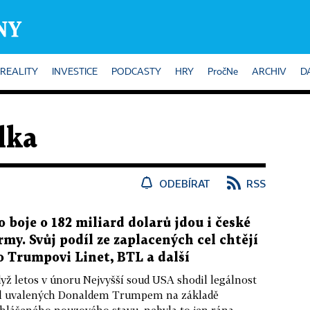
REALITY
INVESTICE
PODCASTY
HRY
PročNe
ARCHIV
D
lka
ODEBÍRAT
RSS
o boje o 182 miliard dolarů jdou i české
irmy. Svůj podíl ze zaplacených cel chtějí
o Trumpovi Linet, BTL a další
yž letos v únoru Nejvyšší soud USA shodil legálnost
l uvalených Donaldem Trumpem na základě