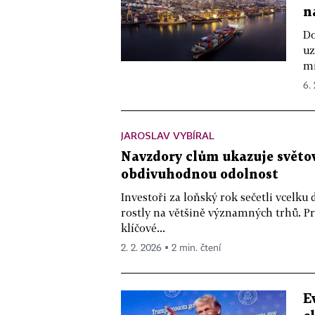
n
Do
uz
mi
6.
JAROSLAV VYBÍRAL
Navzdory clům ukazuje svět
obdivuhodnou odolnost
Investoři za loňský rok sečetli vcelku
rostly na většině významných trhů. Pr
klíčové...
2. 2. 2026 ▪ 2 min. čtení
E