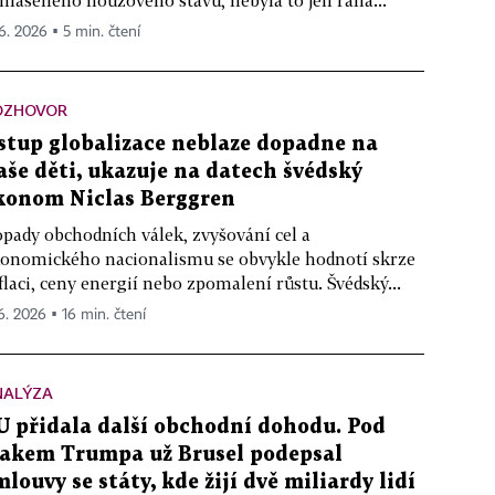
hlášeného nouzového stavu, nebyla to jen rána...
 6. 2026 ▪ 5 min. čtení
OZHOVOR
stup globalizace neblaze dopadne na
aše děti, ukazuje na datech švédský
konom Niclas Berggren
pady obchodních válek, zvyšování cel a
onomického nacionalismu se obvykle hodnotí skrze
flaci, ceny energií nebo zpomalení růstu. Švédský...
 6. 2026 ▪ 16 min. čtení
NALÝZA
U přidala další obchodní dohodu. Pod
lakem Trumpa už Brusel podepsal
mlouvy se státy, kde žijí dvě miliardy lidí