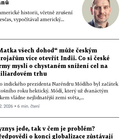
kánů
 americké historii, včetně zrušení
sčas, vypočítával americký...
Matka všech dohod“ může českým
trojařům více otevřít Indii. Co si české
irmy myslí o chystaném snížení cel na
iliardovém trhu
o indického prezidenta Naréndru Módího byl začátek
tošního roku hektický. Módí, který už dvanáctým
kem vládne nejlidnatější zemi světa,...
 2. 2026 ▪ 6 min. čtení
yznys jede, tak v čem je problém?
ředpovědi o konci globalizace zůstávají