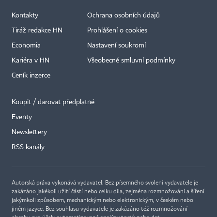
Kontakty
Ochrana osobních údajů
Tiráž redakce HN
Prohlášení o cookies
Economia
Nastavení soukromí
Kariéra v HN
Všeobecné smluvní podmínky
Ceník inzerce
Koupit / darovat předplatné
Eventy
Newslettery
RSS kanály
Autorská práva vykonává vydavatel. Bez písemného svolení vydavatele je
zakázáno jakékoli užití částí nebo celku díla, zejména rozmnožování a šíření
jakýmkoli způsobem, mechanickým nebo elektronickým, v českém nebo
jiném jazyce. Bez souhlasu vydavatele je zakázáno též rozmnožování