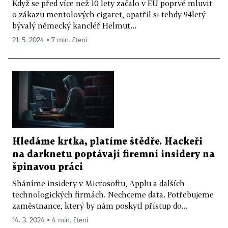
Když se před více než 10 lety začalo v EU poprvé mluvit
o zákazu mentolových cigaret, opatřil si tehdy 94letý
bývalý německý kancléř Helmut...
21. 5. 2024 ▪ 7 min. čtení
Hledáme krtka, platíme štědře. Hackeři
na darknetu poptávají firemní insidery na
špinavou práci
Sháníme insidery v Microsoftu, Applu a dalších
technologických firmách. Nechceme data. Potřebujeme
zaměstnance, který by nám poskytl přístup do...
14. 3. 2024 ▪ 4 min. čtení