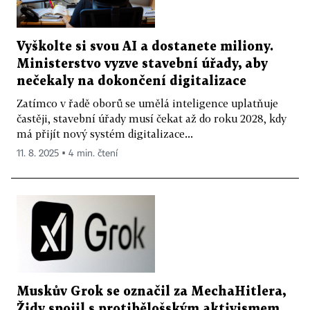
Vyškolte si svou AI a dostanete miliony.
Ministerstvo vyzve stavební úřady, aby
nečekaly na dokončení digitalizace
Zatímco v řadě oborů se umělá inteligence uplatňuje
častěji, stavební úřady musí čekat až do roku 2028, kdy
má přijít nový systém digitalizace...
11. 8. 2025 ▪ 4 min. čtení
Muskův Grok se označil za MechaHitlera,
Židy spojil s protibělošským aktivismem.