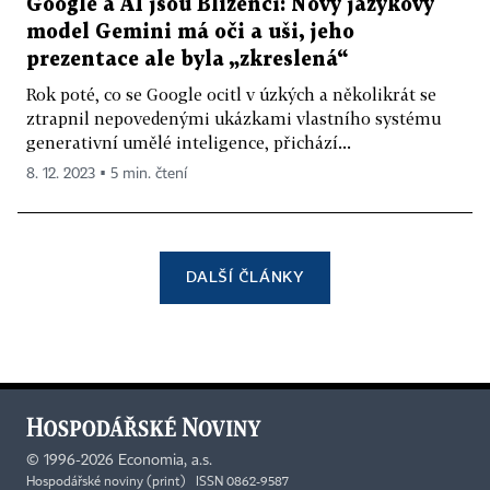
Google a AI jsou Blíženci: Nový jazykový
model Gemini má oči a uši, jeho
prezentace ale byla „zkreslená“
Rok poté, co se Google ocitl v úzkých a několikrát se
ztrapnil nepovedenými ukázkami vlastního systému
generativní umělé inteligence, přichází...
8. 12. 2023 ▪ 5 min. čtení
DALŠÍ ČLÁNKY
©
1996-2026
Economia, a.s.
Hospodářské noviny (print) ISSN 0862-9587