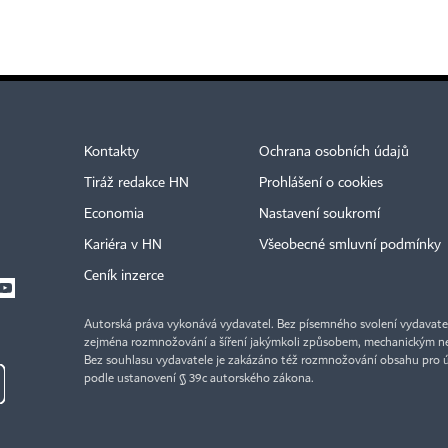
Kontakty
Ochrana osobních údajů
Tiráž redakce HN
Prohlášení o cookies
Economia
Nastavení soukromí
Kariéra v HN
Všeobecné smluvní podmínky
Ceník inzerce
Autorská práva vykonává vydavatel. Bez písemného svolení vydavatele 
zejména rozmnožování a šíření jakýmkoli způsobem, mechanickým ne
Bez souhlasu vydavatele je zakázáno též rozmnožování obsahu pro 
podle ustanovení § 39c autorského zákona.