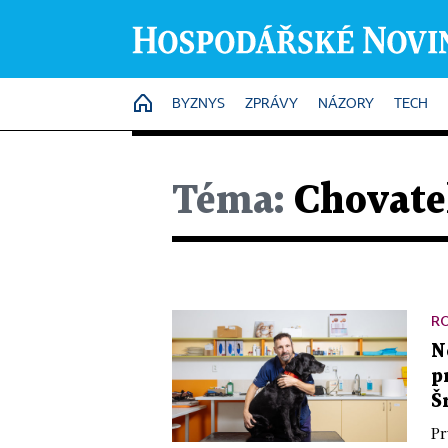
HOME
BYZNYS
ZPRÁVY
NÁZORY
TECH
Téma:
Chovate
R
N
p
Š
Pr