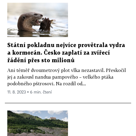
Státní pokladnu nejvíce provětrala vydra
a kormorán. Česko zaplatí za zvířecí
řádění přes sto milionů
Ani téměř dvoumetrový plot vlka nezastavil. Přeskočil
jej a zakousl nandua pampového – velkého ptáka
podobného pštrosovi. Na rozdíl od...
11. 8. 2023 ▪ 6 min. čtení