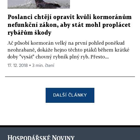
Poslanci chtějí opravit kvůli kormoránům
nefunkční zákon, aby stát mohl proplácet
rybářům škody
Ač působí kormorán velký na první pohled poněkud
neohrabaně, dokáže hejno těchto ptáků během krátké
doby "vysát" chovný rybník plný ryb. Přesto...
17. 12. 2018 ▪ 3 min. čtení
DALŠÍ ČLÁNKY