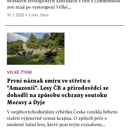
britských zoologických zahradách v čele s Londýnskou
zoo mají po vystoupení Velké...
31. 1. 2023 ▪ 3 min. čtení
VELKÉ ČTENÍ
První náznak smíru ve střetu o
"Amazonii". Lesy ČR a přírodovědci se
dohodli na způsobu ochrany soutoku
Moravy a Dyje
V nejjihovýchodnějším výběžku Česka vznikla během
staletí výjimečně cenná krajina. O způsob péče o
smíšené lužní lesy, které jsou svým rozsahem...