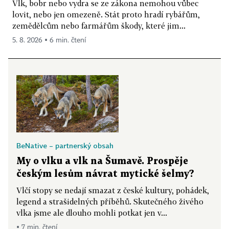
Vlk, bobr nebo vydra se ze zákona nemohou vůbec
lovit, nebo jen omezeně. Stát proto hradí rybářům,
zemědělcům nebo farmářům škody, které jim...
5. 8. 2026 ▪ 6 min. čtení
BeNative – partnerský obsah
My o vlku a vlk na Šumavě. Prospěje
českým lesům návrat mytické šelmy?
Vlčí stopy se nedají smazat z české kultury, pohádek,
legend a strašidelných příběhů. Skutečného živého
vlka jsme ale dlouho mohli potkat jen v...
▪ 7 min. čtení