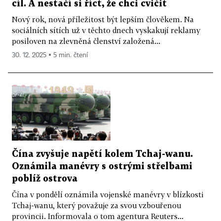
cíl. A nestačí si říct, že chci cvičit
Nový rok, nová příležitost být lepším člověkem. Na
sociálních sítích už v těchto dnech vyskakují reklamy
posiloven na zlevněná členství založená...
30. 12. 2025 ▪ 5 min. čtení
Čína zvyšuje napětí kolem Tchaj-wanu.
Oznámila manévry s ostrými střelbami
poblíž ostrova
Čína v pondělí oznámila vojenské manévry v blízkosti
Tchaj-wanu, který považuje za svou vzbouřenou
provincii. Informovala o tom agentura Reuters...