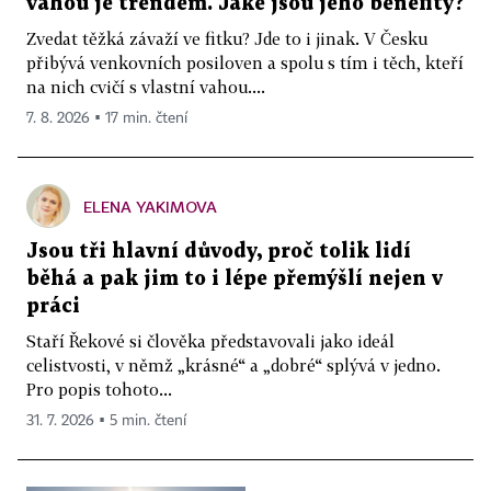
vahou je trendem. Jaké jsou jeho benefity?
Zvedat těžká závaží ve fitku? Jde to i jinak. V Česku
přibývá venkovních posiloven a spolu s tím i těch, kteří
na nich cvičí s vlastní vahou....
7. 8. 2026 ▪ 17 min. čtení
ELENA YAKIMOVA
Jsou tři hlavní důvody, proč tolik lidí
běhá a pak jim to i lépe přemýšlí nejen v
práci
Staří Řekové si člověka představovali jako ideál
celistvosti, v němž „krásné“ a „dobré“ splývá v jedno.
Pro popis tohoto...
31. 7. 2026 ▪ 5 min. čtení