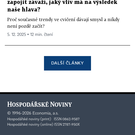
zapojit závaží, jaký vliv má na výsledek
naše hlava?
Proč současné trendy ve cvičení dávají smysl a nikdy
není pozdě začít?
5. 12. 2025 ▪ 12 min. čtení
DALŠÍ ČLÁNKY
©
1996-2026
Economia, a.s.
Hospodářské noviny (print) ISSN 0862-9587
Hospodářské noviny (online) ISSN 2787-950X