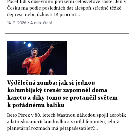
Počet lidí s duševními potížemi celosvětově roste. Jen v
Česku má podle posledních dat alespoň středně těžké
deprese nebo úzkosti 18 procent...
14. 2. 2026 ▪ 4 min. čtení
Výdělečná zumba: jak si jednou
kolumbijský trenér zapomněl doma
kazetu a díky tomu se protančil světem
k pořádnému balíku
Beto Pérez v 80. letech šťastnou náhodou spojil aerobik
a latinskoamerickou hudbu a vznikl fenomén, jehož
planetární rozmach má pětapadesátiletý...