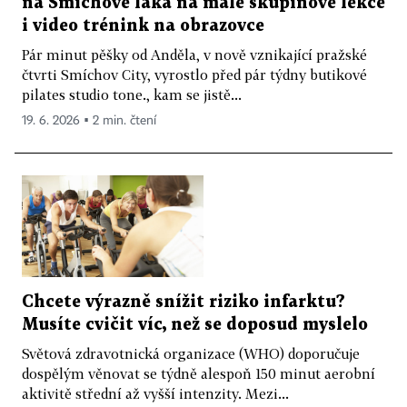
na Smíchově láká na malé skupinové lekce
i video trénink na obrazovce
Pár minut pěšky od Anděla, v nově vznikající pražské
čtvrti Smíchov City, vyrostlo před pár týdny butikové
pilates studio tone., kam se jistě...
19. 6. 2026 ▪ 2 min. čtení
Chcete výrazně snížit riziko infarktu?
Musíte cvičit víc, než se doposud myslelo
Světová zdravotnická organizace (WHO) doporučuje
dospělým věnovat se týdně alespoň 150 minut aerobní
aktivitě střední až vyšší intenzity. Mezi...