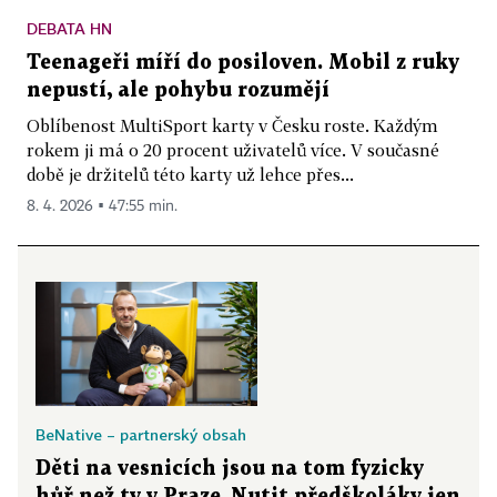
DEBATA HN
Teenageři míří do posiloven. Mobil z ruky
nepustí, ale pohybu rozumějí
Oblíbenost MultiSport karty v Česku roste. Každým
rokem ji má o 20 procent uživatelů více. V současné
době je držitelů této karty už lehce přes...
8. 4. 2026 ▪ 47:55 min.
BeNative – partnerský obsah
Děti na vesnicích jsou na tom fyzicky
hůř než ty v Praze. Nutit předškoláky jen