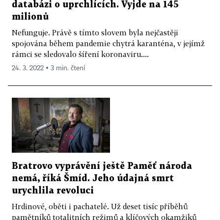
databázi o uprchlících. Vyjde na 145
milionů
Nefunguje. Právě s tímto slovem byla nejčastěji
spojována během pandemie chytrá karanténa, v jejímž
rámci se sledovalo šíření koronaviru....
24. 3. 2022 ▪ 3 min. čtení
Bratrovo vyprávění ještě Paměť národa
nemá, říká Šmíd. Jeho údajná smrt
urychlila revoluci
Hrdinové, oběti i pachatelé. Už deset tisíc příběhů
pamětníků totalitních režimů a klíčových okamžiků