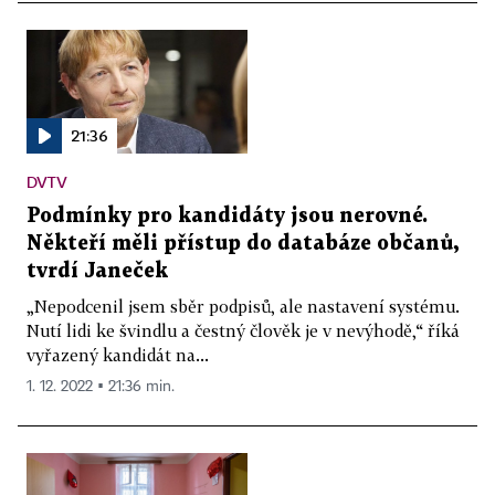
21:36
DVTV
Podmínky pro kandidáty jsou nerovné.
Někteří měli přístup do databáze občanů,
tvrdí Janeček
„Nepodcenil jsem sběr podpisů, ale nastavení systému.
Nutí lidi ke švindlu a čestný člověk je v nevýhodě,“ říká
vyřazený kandidát na...
1. 12. 2022 ▪ 21:36 min.