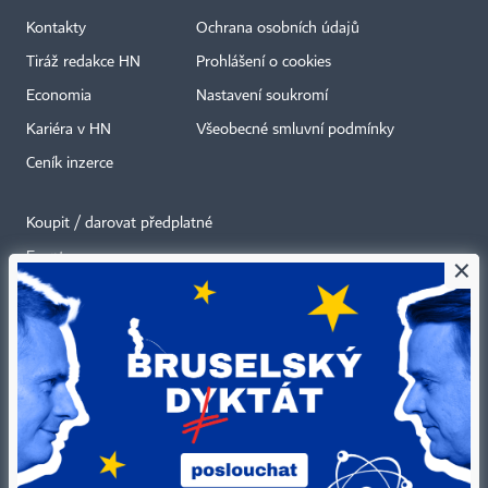
Kontakty
Ochrana osobních údajů
Tiráž redakce HN
Prohlášení o cookies
Economia
Nastavení soukromí
Kariéra v HN
Všeobecné smluvní podmínky
Ceník inzerce
Koupit / darovat předplatné
Eventy
×
Newslettery
RSS kanály
Autorská práva vykonává vydavatel. Bez písemného svolení vydavatele je
zakázáno jakékoli užití částí nebo celku díla, zejména rozmnožování a šíření
jakýmkoli způsobem, mechanickým nebo elektronickým, v českém nebo
jiném jazyce. Bez souhlasu vydavatele je zakázáno též rozmnožování
obsahu pro účely automatizované analýzy textů nebo dat