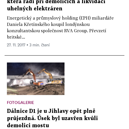
která radí při demolicích a likvidaci
uhelných elektráren
Energetický a průmyslový holding (EPH) miliardáře
Daniela Křetínského koupil londýnskou
konzultantskou společnost RVA Group. Převzetí
britské...
27. 11. 2017 ▪ 3 min. čtení
FOTOGALERIE
Dálnice D1 je u Jihlavy opět plně
průjezdná. Úsek byl uzavřen kvůli
demolici mostu