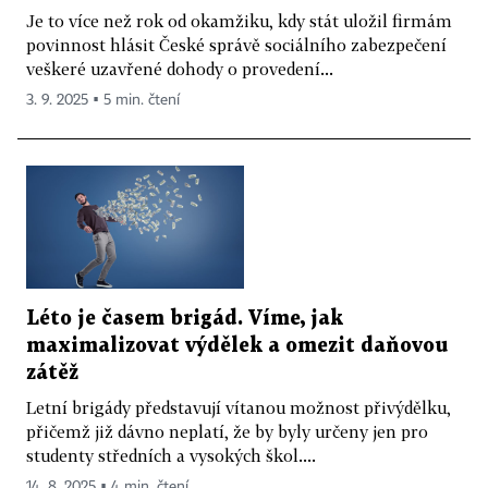
Je to více než rok od okamžiku, kdy stát uložil firmám
povinnost hlásit České správě sociálního zabezpečení
veškeré uzavřené dohody o provedení...
3. 9. 2025 ▪ 5 min. čtení
Léto je časem brigád. Víme, jak
maximalizovat výdělek a omezit daňovou
zátěž
Letní brigády představují vítanou možnost přivýdělku,
přičemž již dávno neplatí, že by byly určeny jen pro
studenty středních a vysokých škol....
14. 8. 2025 ▪ 4 min. čtení