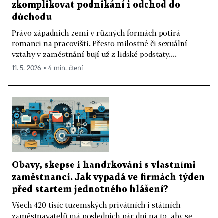
zkomplikovat podnikání i odchod do
důchodu
Právo západních zemí v různých formách potírá
romanci na pracovišti. Přesto milostné či sexuální
vztahy v zaměstnání bují už z lidské podstaty....
11. 5. 2026 ▪ 4 min. čtení
Obavy, skepse i handrkování s vlastními
zaměstnanci. Jak vypadá ve firmách týden
před startem jednotného hlášení?
Všech 420 tisíc tuzemských privátních i státních
zaměstnavatelů má posledních pár dní na to, aby se