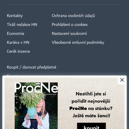
Kontakty
Ochrana osobních údajů
Tiráž redakce HN
Prohlášení o cookies
Economia
Nastavení soukromí
Kariéra v HN
Všeobecné smluvní podmínky
Ceník inzerce
Koupit / darovat předplatné
Eventy
×
Newslettery
RSS kanály
Autorská práva vykonává vydavatel. Bez písemného svolení vydavatele je
zakázáno jakékoli užití částí nebo celku díla, zejména rozmnožování a šíření
jakýmkoli způsobem, mechanickým nebo elektronickým, v českém nebo