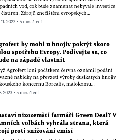
padních vod, což bude znamenat nebývalé investice
 čistíren. Zdrojů znečištění evropských...
 11. 2023 ▪ 5 min. čtení
grofert by mohl u hnojiv pokrýt skoro
elou spotřebu Evropy. Podívejte se, co
ude na západě vlastnit
yž Agrofert loni počátkem června oznámil podání
vazné nabídky na převzetí výroby dusíkatých hnojiv
kouského koncernu Borealis, málokomu...
7. 2023 ▪ 5 min. čtení
astaví nizozemští farmáři Green Deal? V
amních volbách vyhrála strana, která
rojí proti snižování emisí