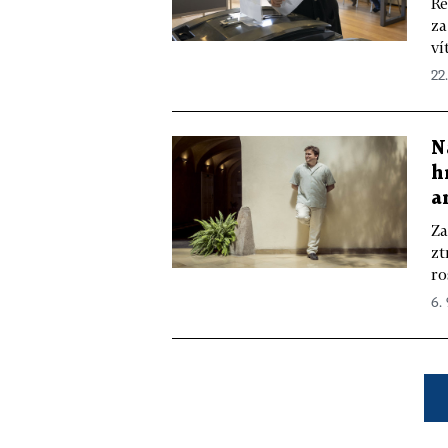
Re
za
ví
22
N
h
a
Za
zt
ro
6.