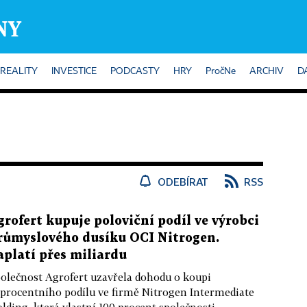
REALITY
INVESTICE
PODCASTY
HRY
PročNe
ARCHIV
D
ODEBÍRAT
RSS
grofert kupuje poloviční podíl ve výrobci
růmyslového dusíku OCI Nitrogen.
aplatí přes miliardu
olečnost Agrofert uzavřela dohodu o koupi
procentního podílu ve firmě Nitrogen Intermediate