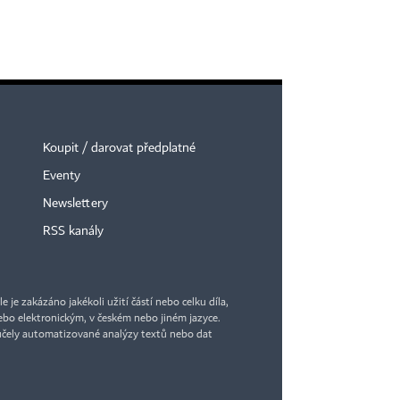
Koupit / darovat předplatné
Eventy
Newslettery
RSS kanály
je zakázáno jakékoli užití částí nebo celku díla,
bo elektronickým, v českém nebo jiném jazyce.
účely automatizované analýzy textů nebo dat