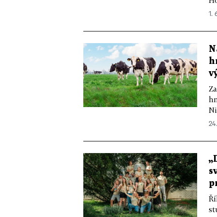
Ho
1. 
N
h
v
Za
hn
Ni
24
„
s
p
Ří
st