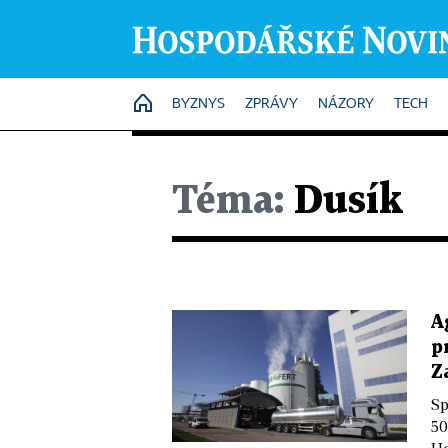
HOME
BYZNYS
ZPRÁVY
NÁZORY
TECH
Téma:
Dusík
A
p
Z
Sp
50