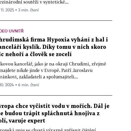
zinárodní soutěži v syntetické...
 11. 2025 ▪ 3 min. čtení
DEO UVNITŘ
hrudimská firma Hypoxia vyhání z hal i
anceláří kyslík. Díky tomu v nich skoro
ic nehoří a člověk se zocelí
kovou kancelář, jako je na okraji Chrudimi, zřejmě
najdete nikde jinde v Evropě. Patří Jaroslavu
ránkovi, zakladateli a spolumajiteli...
 10. 2024 ▪ 6 min. čtení
vropa chce vyčistit vodu v mořích. Dál je
le budou trápit spláchnutá hnojiva z
olí, varuje expert
ropská unie se chystá výrazně zpřísnit čištění