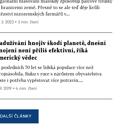
gionální hlasování málokdy způsobují palcové titulky
 hranicemi země. Přesně to se ale teď děje kvůli
tězství nizozemských farmářů v...
. 3. 2023 ▪ 3 min. čtení
adužívání hnojiv škodí planetě, dnešní
nojení není příliš efektivní, říká
merický vědec
 posledních 70 let se lidská populace více než
rojnásobila. Ruku v ruce s nárůstem obyvatelstva
ste i potřeba vypěstovat více potravin....
 9. 2019 ▪ 4 min. čtení
DALŠÍ ČLÁNKY