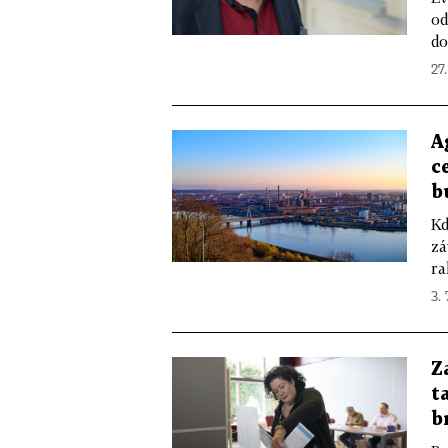
od
do
27.
A
c
b
Kd
zá
ra
3. 
Z
t
b