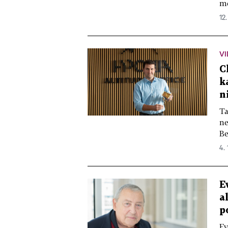
me
12.
VI
C
k
n
Ta
ne
Be
4.
E
a
p
Ev