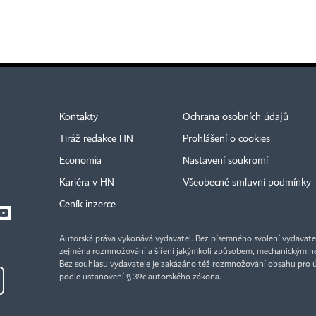
Kontakty
Ochrana osobních údajů
Tiráž redakce HN
Prohlášení o cookies
Economia
Nastavení soukromí
Kariéra v HN
Všeobecné smluvní podmínky
Ceník inzerce
Autorská práva vykonává vydavatel. Bez písemného svolení vydavatele 
zejména rozmnožování a šíření jakýmkoli způsobem, mechanickým ne
Bez souhlasu vydavatele je zakázáno též rozmnožování obsahu pro 
podle ustanovení § 39c autorského zákona.