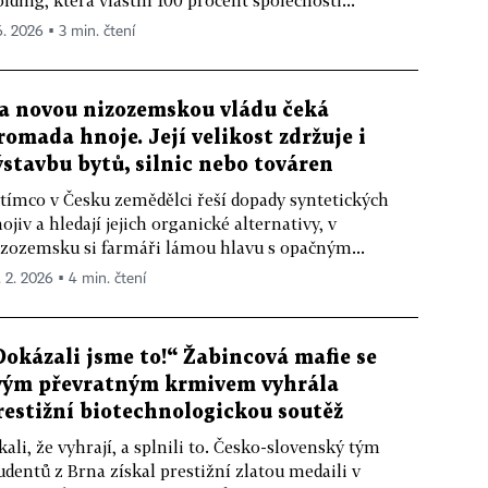
lding, která vlastní 100 procent společnosti...
6. 2026 ▪ 3 min. čtení
a novou nizozemskou vládu čeká
romada hnoje. Její velikost zdržuje i
ýstavbu bytů, silnic nebo továren
tímco v Česku zemědělci řeší dopady syntetických
ojiv a hledají jejich organické alternativy, v
zozemsku si farmáři lámou hlavu s opačným...
. 2. 2026 ▪ 4 min. čtení
Dokázali jsme to!“ Žabincová mafie se
vým převratným krmivem vyhrála
restižní biotechnologickou soutěž
kali, že vyhrají, a splnili to. Česko-slovenský tým
udentů z Brna získal prestižní zlatou medaili v