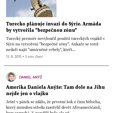
Turecko plánuje invazi do Sýrie. Armáda
by vytvořila "bezpečnou zónu"
Turecký premiér nevyloučil použití tureckých vojáků v
Sýrii na vytvoření "bezpečné zóny". Ankaře se totiž
nedaří najít "umírněné rebely", kteří...
13. 8. 2015 ▪ 3 min. čtení
DANIEL ANÝŽ
Amerika Daniela Anýže: Tam dole na Jihu
nejde jen o vlajku
Ještě v pátek se zdálo, že prvotní šok z činu bělocha,
který minulou středu zastřelil devět Afroameričanů,
brzy vyprchá. V pondělí bylo ale už...