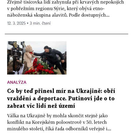
Zřejmě tisícovka lidí zahynula při krvavých nepokojích
v pobřežním regionu Sýrie, který obývá etno-
náboženská skupina alavitů. Podle dostupných...
12. 3. 2025 ▪ 3 min. čtení
ANALÝZA
Co by teď přinesl mír na Ukrajině: obří
vraždění a deportace. Putinovi jde o to
zabrat víc lidí než území
Válka na Ukrajině by mohla skončit stejně jako
konflikt na Korejském poloostrově v 50. letech
minulého století, říká řada odborníků veřejně i...