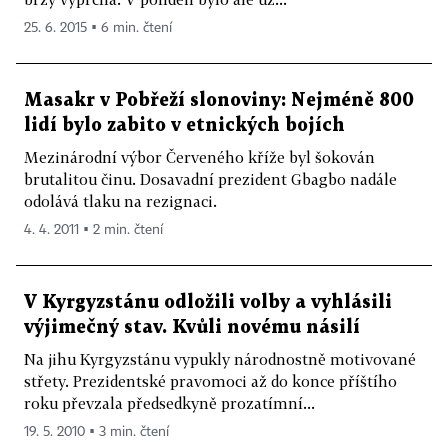
25. 6. 2015 ▪ 6 min. čtení
Masakr v Pobřeží slonoviny: Nejméně 800
lidí bylo zabito v etnických bojích
Mezinárodní výbor Červeného kříže byl šokován
brutalitou činu. Dosavadní prezident Gbagbo nadále
odolává tlaku na rezignaci.
4. 4. 2011 ▪ 2 min. čtení
V Kyrgyzstánu odložili volby a vyhlásili
výjimečný stav. Kvůli novému násilí
Na jihu Kyrgyzstánu vypukly národnostně motivované
střety. Prezidentské pravomoci až do konce příštího
roku převzala předsedkyně prozatímní...
19. 5. 2010 ▪ 3 min. čtení