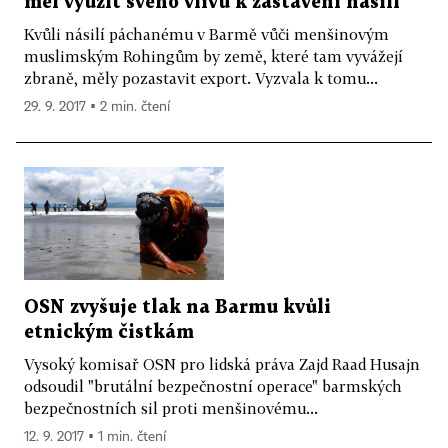
měl využít svého vlivu k zastavení násilí
Kvůli násilí páchanému v Barmě vůči menšinovým
muslimským Rohingům by země, které tam vyvážejí
zbraně, měly pozastavit export. Vyzvala k tomu...
29. 9. 2017 ▪ 2 min. čtení
OSN zvyšuje tlak na Barmu kvůli
etnickým čistkám
Vysoký komisař OSN pro lidská práva Zajd Raad Husajn
odsoudil "brutální bezpečnostní operace" barmských
bezpečnostních sil proti menšinovému...
12. 9. 2017 ▪ 1 min. čtení