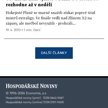
rozhodne až v neděli
Hokejisté Plzně se marně snažili získat poprvé titul
mistrů extraligy. Ve finále vedli nad Zlínem 3:2 na
zápasy, ale mečbol nevyužili - prohráli...
19. 4. 2013 ▪ 1 min. čtení
DALŠÍ ČLÁNKY
©
1996-2026
Economia, a.s.
Hospodářské noviny (print) ISSN 0862-9587
Hospodářské noviny (online) ISSN 2787-950X