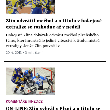
Zlín odvrátil mečbol a o titulu v hokejové
extralize se rozhodne až v neděli
Hokejisté Zlína dokázali odvrátit mečbol plzeňského
týmu, kterému stačilo jediné vítězství k titulu mistrů
extraligy. Jenže Zlín potvrdil v...
20. 4. 2013 ▪ 3 min. čtení
KOMENTÁŘE IHNED.CZ
ON-LINE: Zlín vyhrál v Plzni a o titulu se