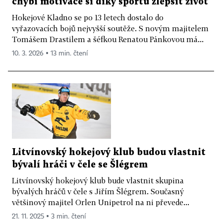
chybí motivace si díky sportu zlepšit život
Hokejové Kladno se po 13 letech dostalo do
vyřazovacích bojů nejvyšší soutěže. S novým majitelem
Tomášem Drastilem a šéfkou Renatou Pánkovou má...
10. 3. 2026 ▪ 13 min. čtení
Litvínovský hokejový klub budou vlastnit
bývalí hráči v čele se Šlégrem
Litvínovský hokejový klub bude vlastnit skupina
bývalých hráčů v čele s Jiřím Šlégrem. Současný
většinový majitel Orlen Unipetrol na ni převede...
21. 11. 2025 ▪ 3 min. čtení