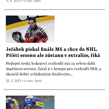
11. 6. 2013 ▪ 5 min. čtení
Jeřábek pískal finále MS a chce do NHL.
Příští sezonu ale zůstanu v extralize, říká
Nejlepší český hokejový rozhodčí má za sebou další
úspěšnou sezonu. Začal ji v kempu pro rozhodčí NHL a
skončil dobře zvládnutým finálovým...
22. 5. 2013 ▪ 4 min. čtení