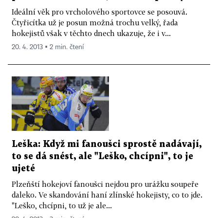
Ideální věk pro vrcholového sportovce se posouvá.
Čtyřicítka už je posun možná trochu velký, řada
hokejistů však v těchto dnech ukazuje, že i v...
20. 4. 2013 ▪ 2 min. čtení
Leška: Když mi fanoušci sprostě nadávají,
to se dá snést, ale "Leško, chcípni", to je
ujeté
Plzeňští hokejoví fanoušci nejdou pro urážku soupeře
daleko. Ve skandování haní zlínské hokejisty, co to jde.
"Leško, chcípni, to už je ale...