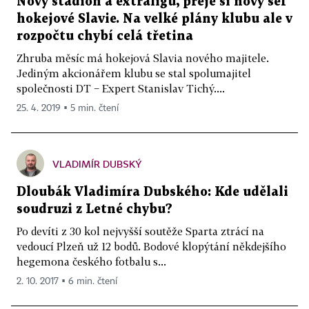
Nový stadion a extraligu, přeje si nový šéf
hokejové Slavie. Na velké plány klubu ale v
rozpočtu chybí celá třetina
Zhruba měsíc má hokejová Slavia nového majitele.
Jediným akcionářem klubu se stal spolumajitel
společnosti DT − Expert Stanislav Tichý....
25. 4. 2019 ▪ 5 min. čtení
VLADIMÍR DUBSKÝ
Dloubák Vladimíra Dubského: Kde udělali
soudruzi z Letné chybu?
Po devíti z 30 kol nejvyšší soutěže Sparta ztrácí na
vedoucí Plzeň už 12 bodů. Bodové klopýtání někdejšího
hegemona českého fotbalu s...
2. 10. 2017 ▪ 6 min. čtení