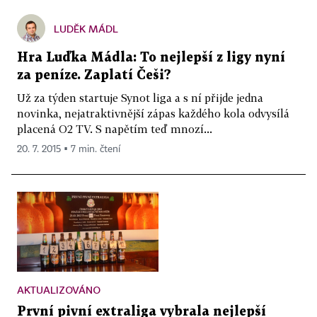
LUDĚK MÁDL
Hra Luďka Mádla: To nejlepší z ligy nyní
za peníze. Zaplatí Češi?
Už za týden startuje Synot liga a s ní přijde jedna
novinka, nejatraktivnější zápas každého kola odvysílá
placená O2 TV. S napětím teď mnozí...
20. 7. 2015 ▪ 7 min. čtení
AKTUALIZOVÁNO
První pivní extraliga vybrala nejlepší