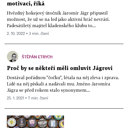
motivaci, říká
Hvězdný hokejový útočník Jaromír Jágr připustil
možnost, že už se na led jako aktivní hráč nevrátí.
Padesátiletý majitel kladenského klubu to...
2. 10. 2022 ▪ 3 min. čtení
ŠTĚPÁN ETRYCH
Proč by se někteří měli omluvit Jágrovi
Dostával pořádnou "čočku", létala na něj zleva i zprava.
Lidé na něj pískali a nadávali mu. Jméno Jaromíra
Jágra se před rokem stalo synonymem...
25. 1. 2021 ▪ 7 min. čtení