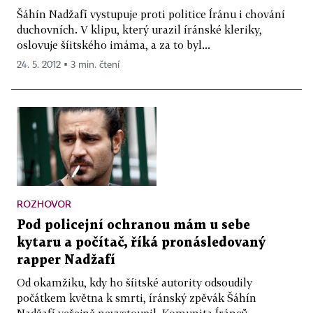
Šáhín Nadžafí vystupuje proti politice Íránu i chování
duchovních. V klipu, který urazil íránské kleriky,
oslovuje šíitského imáma, a za to byl...
24. 5. 2012 ▪ 3 min. čtení
ROZHOVOR
Pod policejní ochranou mám u sebe
kytaru a počítač, říká pronásledovaný
rapper Nadžafí
Od okamžiku, kdy ho šíitské autority odsoudily
počátkem května k smrti, íránský zpěvák Šáhín
Nadžafí veřejně nevystoupil. Komunita Íránců...