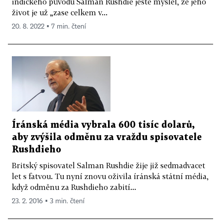
indického původu Salman Rushdie ještě myslel, že jeho
život je už „zase celkem v...
20. 8. 2022 ▪ 7 min. čtení
Íránská média vybrala 600 tisíc dolarů,
aby zvýšila odměnu za vraždu spisovatele
Rushdieho
Britský spisovatel Salman Rushdie žije již sedmadvacet
let s fatvou. Tu nyní znovu oživila íránská státní média,
když odměnu za Rushdieho zabití...
23. 2. 2016 ▪ 3 min. čtení