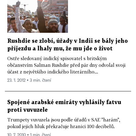
Rushdie se zlobí, úřady v Indii se bály jeho
příjezdu a lhaly mu, že mu jde o život
Ostře sledovaný indický spisovatel s britským
občanstvím Salman Rushdie před pár dny odvolal svoji
účast z největšího indického literárního...
23. 1. 2012 ▪ 3 min. čtení
Spojené arabské emiráty vyhlásily fatvu
proti vuvuzele
Trumpety vuvuzela jsou podle úřadů v SAE "harám",
pokud jejich hluk překračuje hranici 100 decibelů.
10. 7. 2010 ▪ 1 min. čtení