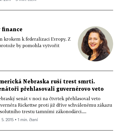
 finance
m krokem k federalizaci Evropy. Z
protože by pomohla vytvořit
merická Nebraska ruší trest smrti.
enátoři přehlasovali guvernérovo veto
braský senát v noci na čtvrtek přehlasoval veto
vernéra Rickettse proti již dříve schválenému zákazu
solutního trestu tamními zákonodárci....
 5. 2015 ▪ 1 min. čtení