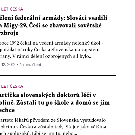
 LET ČESKA
ělení federální armády: Slováci vsadili
a Migy-29, Češi se zbavovali sovětské
ýzbroje
roce 1992 čekal na vedení armády nelehký úkol -
pořádat nároky Česka a Slovenska na zajištění
rany. V rámci dělení ozbrojených sil bylo...
 12. 2012 ▪ 4 min. čtení
 LET ČESKA
artička slovenských doktorů léčí v
olíně. Zůstali tu po škole a domů se jim
echce
arteto lékařů původem ze Slovenska vystudovalo
dicínu v Česku a zůstalo tady. Stejně jako většina
jich spolužáků. Líbí se jim tu, nebo...