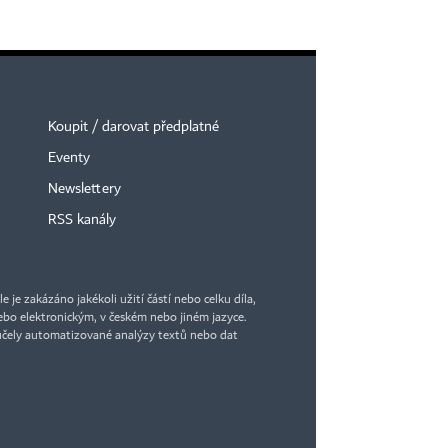
Koupit / darovat předplatné
Eventy
Newslettery
RSS kanály
×
je zakázáno jakékoli užití částí nebo celku díla,
bo elektronickým, v českém nebo jiném jazyce.
účely automatizované analýzy textů nebo dat