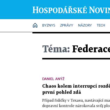
HOME
BYZNYS
ZPRÁVY
NÁZORY
TECH
Téma:
Federac
DANIEL ANÝŽ
Chaos kolem interrupcí rozděl
první pohled zdá
Případ řidičky v Texasu, nastávající ma
dopravní kontrole nárokovala svůj plod