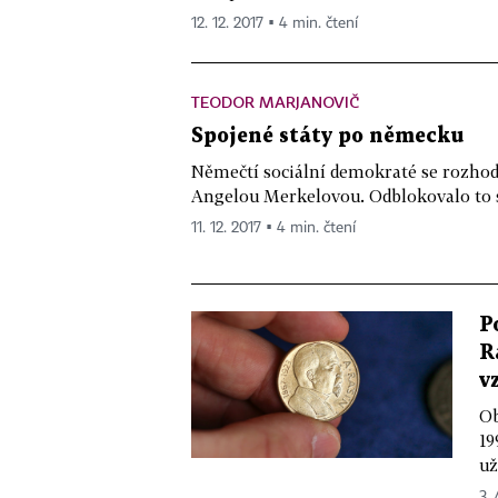
12. 12. 2017 ▪ 4 min. čtení
TEODOR MARJANOVIČ
Spojené státy po německu
Němečtí sociální demokraté se rozhodl
Angelou Merkelovou. Odblokovalo to sit
11. 12. 2017 ▪ 4 min. čtení
P
R
v
Ob
19
už
3. 