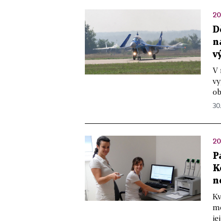
20
D
n
v
V 
vy
ob
30.
20
P
K
n
Kv
me
je