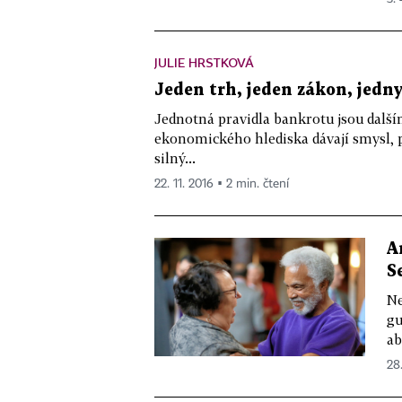
JULIE HRSTKOVÁ
Jeden trh, jeden zákon, jedny
Jednotná pravidla bankrotu jsou další
ekonomického hlediska dávají smysl, 
silný...
22. 11. 2016 ▪ 2 min. čtení
A
S
Ne
gu
ab
28.