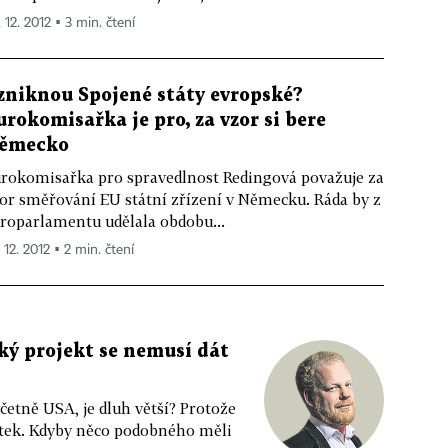
 12. 2012 ▪ 3 min. čtení
zniknou Spojené státy evropské?
urokomisařka je pro, za vzor si bere
ěmecko
rokomisařka pro spravedlnost Redingová považuje za
or směřování EU státní zřízení v Německu. Ráda by z
roparlamentu udělala obdobu...
 12. 2012 ▪ 2 min. čtení
ký projekt se nemusí dát
četně USA, je dluh větší? Protože
otek. Kdyby něco podobného měli