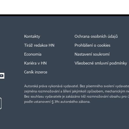
Kontakty
Ochrana osobních údajů
Tiráž redakce HN
Prohlášení o cookies
Economia
Nastavení soukromí
Kariéra v HN
Všeobecné smluvní podmínky
Ceník inzerce
Autorská práva vykonává vydavatel. Bez písemného svolení vydavatele 
zejména rozmnožování a šíření jakýmkoli způsobem, mechanickým ne
Bez souhlasu vydavatele je zakázáno též rozmnožování obsahu pro 
podle ustanovení § 39c autorského zákona.