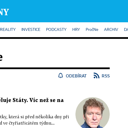
REALITY
INVESTICE
PODCASTY
HRY
PročNe
ARCHIV
D
e
ODEBÍRAT
RSS
uje Státy. Víc než se na
tky, která si před několika dny při
 ve čtyřiatřicátém týdnu...