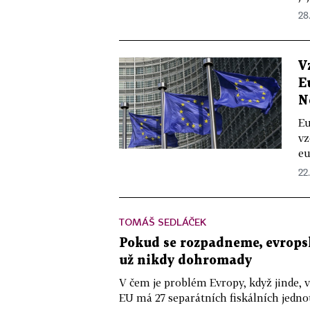
28.
V
E
N
Eu
vz
eu
22.
TOMÁŠ SEDLÁČEK
Pokud se rozpadneme, evrops
už nikdy dohromady
V čem je problém Evropy, když jinde, v
EU má 27 separátních fiskálních jedn