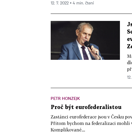
12. 7. 2022 ▪ 4 min. čtení
J
S
e
Z
Mi
dl
př
12.
PETR HONZEJK
Proč být eurofederalistou
Zastánci eurofederace jsou v Česku p
Přitom bychom na federalizaci mohli v
Komplikované...