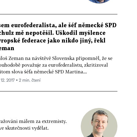
sem eurofederalista, ale šéf německé SPD
chulz mě nepotěšil. Uškodil myšlence
vropské federace jako nikdo jiný, řekl
eman
loš Zeman na návštěvě Slovenska připomněl, že se
ouhodobě považuje za eurofederalistu, zkritizoval
itom slova šéfa německé SPD Martina...
 12. 2017 ▪ 2 min. čtení
ovažováni málem za extremisty.
e skutečnosti vydělat.