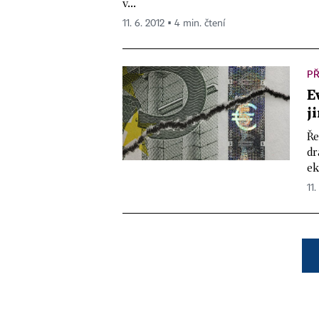
v...
11. 6. 2012 ▪ 4 min. čtení
PŘ
E
j
Ře
dr
ek
11.