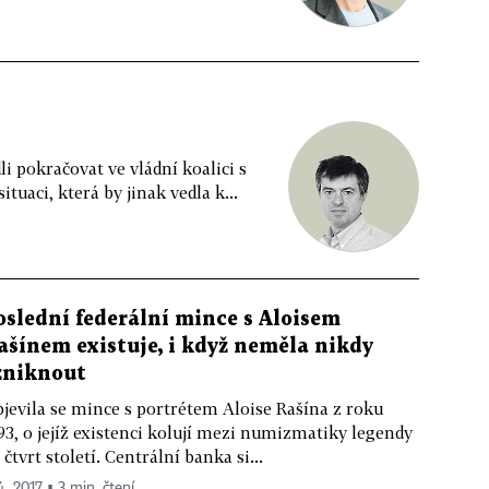
i pokračovat ve vládní koalici s
uaci, která by jinak vedla k...
oslední federální mince s Aloisem
ašínem existuje, i když neměla nikdy
zniknout
jevila se mince s portrétem Aloise Rašína z roku
93, o jejíž existenci kolují mezi numizmatiky legendy
 čtvrt století. Centrální banka si...
4. 2017 ▪ 3 min. čtení