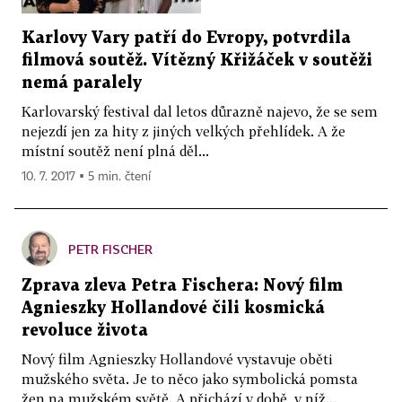
Karlovy Vary patří do Evropy, potvrdila
filmová soutěž. Vítězný Křižáček v soutěži
nemá paralely
Karlovarský festival dal letos důrazně najevo, že se sem
nejezdí jen za hity z jiných velkých přehlídek. A že
místní soutěž není plná děl...
10. 7. 2017 ▪ 5 min. čtení
PETR FISCHER
Zprava zleva Petra Fischera: Nový film
Agnieszky Hollandové čili kosmická
revoluce života
Nový film Agnieszky Hollandové vystavuje oběti
mužského světa. Je to něco jako symbolická pomsta
žen na mužském světě. A přichází v době, v níž...