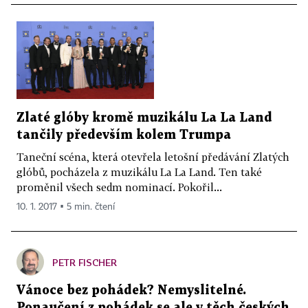
Zlaté glóby kromě muzikálu La La Land
tančily především kolem Trumpa
Taneční scéna, která otevřela letošní předávání Zlatých
glóbů, pocházela z muzikálu La La Land. Ten také
proměnil všech sedm nominací. Pokořil...
10. 1. 2017 ▪ 5 min. čtení
PETR FISCHER
Vánoce bez pohádek? Nemyslitelné.
Ponaučení z pohádek se ale v těch českých