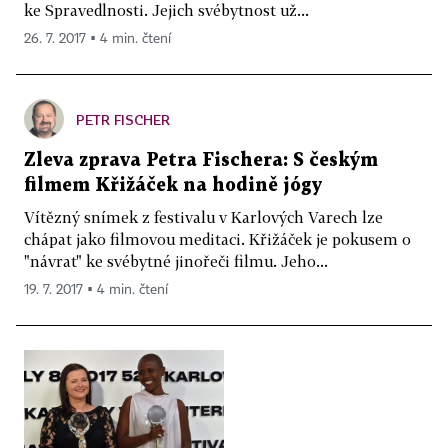
ke Spravedlnosti. Jejich svébytnost už...
26. 7. 2017 ▪ 4 min. čtení
PETR FISCHER
Zleva zprava Petra Fischera: S českým
filmem Křižáček na hodině jógy
Vítězný snímek z festivalu v Karlových Varech lze
chápat jako filmovou meditaci. Křižáček je pokusem o
"návrat" ke svébytné jinořeči filmu. Jeho...
19. 7. 2017 ▪ 4 min. čtení