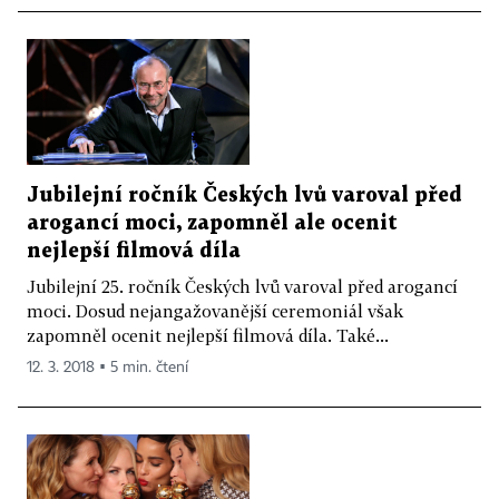
Jubilejní ročník Českých lvů varoval před
arogancí moci, zapomněl ale ocenit
nejlepší filmová díla
Jubilejní 25. ročník Českých lvů varoval před arogancí
moci. Dosud nejangažovanější ceremoniál však
zapomněl ocenit nejlepší filmová díla. Také...
12. 3. 2018 ▪ 5 min. čtení