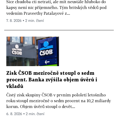
Sice chudoba cti netratí, ale mít neustále hluboko do
kapsy není nic příjemného. Tým britských vědců pod
vedením Praveethy Patalayové z...
7. 8. 2026 ▪ 2 min. čtení
Zisk ČSOB meziročně stoupl o sedm
procent. Banka zvýšila objem úvěrů i
vkladů
Čistý zisk skupiny ČSOB v prvním pololetí letošního
roku stoupl meziročně o sedm procent na 10,2 miliardy
korun. Objem úvěrů stoupl o devět...
6. 8. 2026 ▪ 2 min. čtení