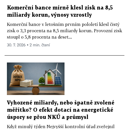
Komerční bance mírně klesl zisk na 8,5
miliardy korun, výnosy vzrostly
Komerční bance v letošním prvním pololetí klesl čistý
zisk o 3,3 procenta na 8,5 miliardy korun. Provozní zisk
stoupl o 5,8 procenta na deset...
30. 7. 2026 ▪ 2 min. čtení
Vyhozené miliardy, nebo špatně zvolené
měřítko? O efekt dotací na energetické
úspory se přou NKÚ a průmysl
Když minulý týden Nejvyšší kontrolní úřad zveřejnil