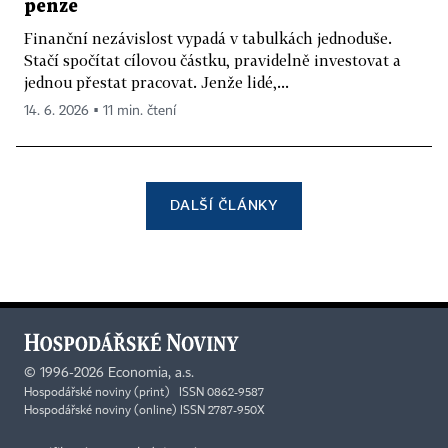
penze
Finanční nezávislost vypadá v tabulkách jednoduše.
Stačí spočítat cílovou částku, pravidelně investovat a
jednou přestat pracovat. Jenže lidé,...
14. 6. 2026 ▪ 11 min. čtení
DALŠÍ ČLÁNKY
©
1996-2026
Economia, a.s.
Hospodářské noviny (print) ISSN 0862-9587
Hospodářské noviny (online) ISSN 2787-950X