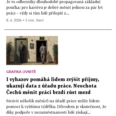
Je to odborníky dlouhodobě propagovaná základní
poučka: pro kariéru je dobré měnit jednou za pár let
práci – vždy si tím lidé přilepší z...
8. 6. 2026 ▪ 5 min. čtení
GRAFIKA UVNITŘ
I vyhazov pomáhá lidem zvýšit příjmy,
ukazují data z úřadu práce. Neochota
Čechů měnit práci brzdí růst mezd
Strávit několik měsíců na úřadě práce může lidem
pomoci k vyššímu výdělku. Důvodem je skutečnost, že
díky podpoře v nezaměstnanosti lidé získají...