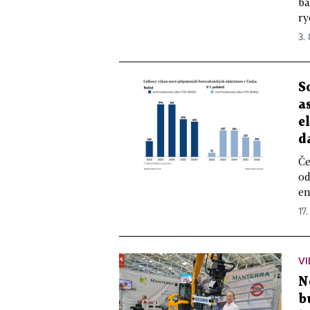
ba
ry
3.
S
a
e
d
Če
od
en
17.
VI
N
b