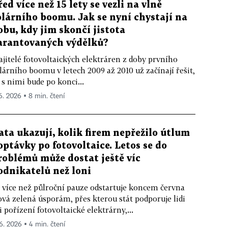
řed více než 15 lety se vezli na vlně
olárního boomu. Jak se nyní chystají na
obu, kdy jim skončí jistota
arantovaných výdělků?
jitelé fotovoltaických elektráren z doby prvního
lárního boomu v letech 2009 až 2010 už začínají řešit,
 s nimi bude po konci...
 6. 2026 ▪ 8 min. čtení
ata ukazují, kolik firem nepřežilo útlum
optávky po fotovoltaice. Letos se do
roblémů může dostat ještě víc
odnikatelů než loni
 více než půlroční pauze odstartuje koncem června
vá zelená úsporám, přes kterou stát podporuje lidi
i pořízení fotovoltaické elektrárny,...
 6. 2026 ▪ 4 min. čtení