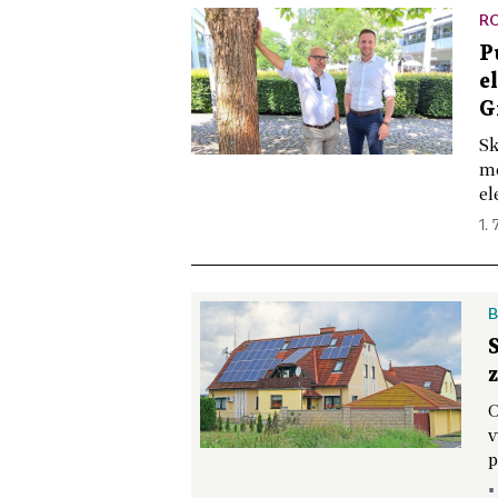
R
P
e
G
Sk
me
el
1. 
B
O
v
p
▪