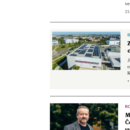
ve
23
B
J
c
K
▪
R
M
Č
v