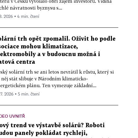
terií v Česku vyvolalo obří zájem investorů. Vidina
chlé návratnosti byznysu s...
 8. 2026 ▪ 4 min. čtení
olární trh opět zpomalil. Oživit ho podle
sociace mohou klimatizace,
lektromobily a v budoucnu možná i
atová centra
ský solární trh se ani letos nevrátil k růstu, který si
 něj stát slibuje v Národním klimaticko-
ergetickém plánu. Ten vymezuje základní...
 7. 2026 ▪ 5 min. čtení
DEO UVNITŘ
ový trend ve výstavbě solárů? Roboti
udou panely pokládat rychleji,