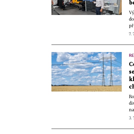
b
Vý
do
př
7. 
R
C
s
k
c
Ro
di
na
3. 