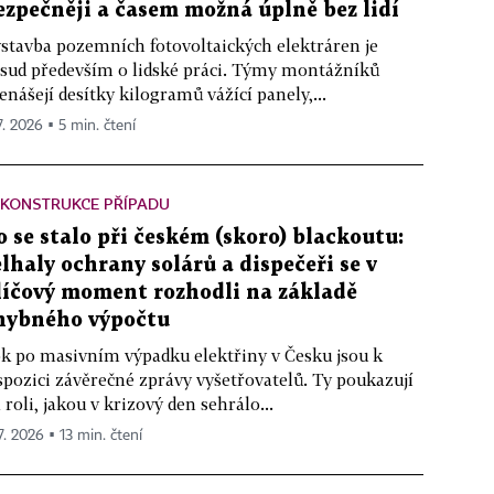
ezpečněji a časem možná úplně bez lidí
stavba pozemních fotovoltaických elektráren je
sud především o lidské práci. Týmy montážníků
enášejí desítky kilogramů vážící panely,...
7. 2026 ▪ 5 min. čtení
EKONSTRUKCE PŘÍPADU
o se stalo při českém (skoro) blackoutu:
elhaly ochrany solárů a dispečeři se v
líčový moment rozhodli na základě
hybného výpočtu
k po masivním výpadku elektřiny v Česku jsou k
spozici závěrečné zprávy vyšetřovatelů. Ty poukazují
 roli, jakou v krizový den sehrálo...
7. 2026 ▪ 13 min. čtení