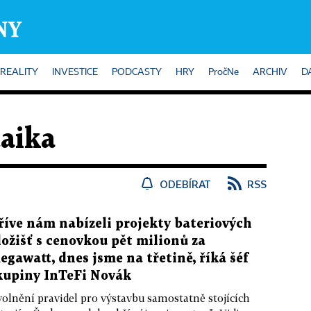
REALITY
INVESTICE
PODCASTY
HRY
PročNe
ARCHIV
D
aika
ODEBÍRAT
RSS
říve nám nabízeli projekty bateriových
ložišť s cenovkou pět milionů za
egawatt, dnes jsme na třetině, říká šéf
kupiny InTeFi Novák
olnění pravidel pro výstavbu samostatně stojících