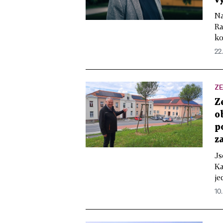
Na
Ra
ko
22
ZE
Z
o
p
z
Js
Ka
je
10