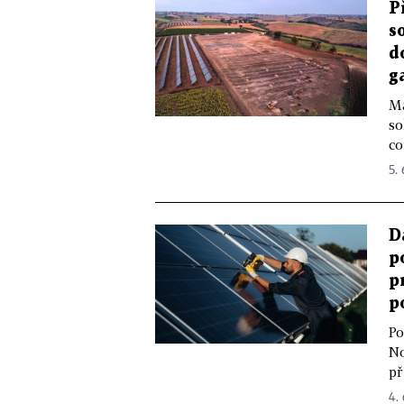
P
s
d
g
Ma
so
co
5.
D
p
p
p
Po
No
př
4.