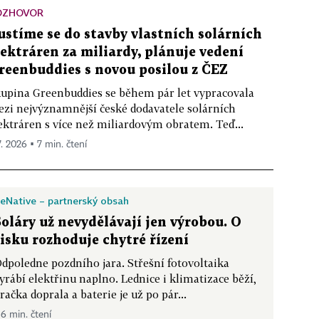
OZHOVOR
ustíme se do stavby vlastních solárních
lektráren za miliardy, plánuje vedení
reenbuddies s novou posilou z ČEZ
upina Greenbuddies se během pár let vypracovala
zi nejvýznamnější české dodavatele solárních
ektráren s více než miliardovým obratem. Teď...
7. 2026 ▪ 7 min. čtení
eNative – partnerský obsah
Soláry už nevydělávají jen výrobou. O
zisku rozhoduje chytré řízení
dpoledne pozdního jara. Střešní fotovoltaika
yrábí elektřinu naplno. Lednice i klimatizace běží,
račka doprala a baterie je už po pár...
 6 min. čtení