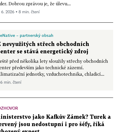
der. Dobrou zprávou je, že úlevu...
. 6. 2026 ▪ 8 min. čtení
eNative – partnerský obsah
Z nevyužitých střech obchodních
center se stává energetický zdroj
eště před několika lety sloužily střechy obchodních
enter především jako technické zázemí.
limatizační jednotky, vzduchotechnika, chladicí...
 6 min. čtení
OZHOVOR
inisterstvo jako Kafkův Zámek? Turek a
ervený jsou nedostupní i pro šéfy, říká
yhozený expert