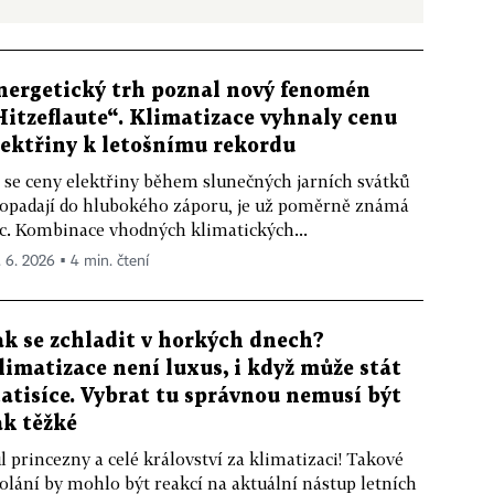
nergetický trh poznal nový fenomén
Hitzeflaute“. Klimatizace vyhnaly cenu
lektřiny k letošnímu rekordu
 se ceny elektřiny během slunečných jarních svátků
opadají do hlubokého záporu, je už poměrně známá
c. Kombinace vhodných klimatických...
. 6. 2026 ▪ 4 min. čtení
ak se zchladit v horkých dnech?
limatizace není luxus, i když může stát
tatisíce. Vybrat tu správnou nemusí být
ak těžké
l princezny a celé království za klimatizaci! Takové
olání by mohlo být reakcí na aktuální nástup letních