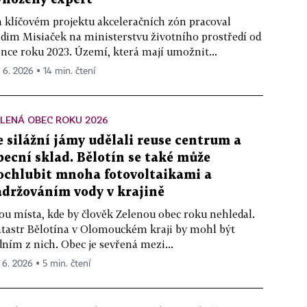
 klíčovém projektu akceleračních zón pracoval
dim Misiaček na ministerstvu životního prostředí od
nce roku 2023. Území, která mají umožnit...
. 6. 2026 ▪ 14 min. čtení
LENÁ OBEC ROKU 2026
e silážní jámy udělali reuse centrum a
becní sklad. Bělotín se také může
ochlubit mnoha fotovoltaikami a
adržováním vody v krajině
ou místa, kde by člověk Zelenou obec roku nehledal.
tastr Bělotína v Olomouckém kraji by mohl být
dním z nich. Obec je sevřená mezi...
. 6. 2026 ▪ 5 min. čtení