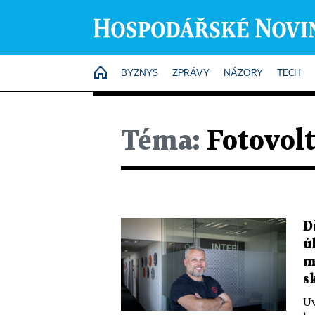
HOME
BYZNYS
ZPRÁVY
NÁZORY
TECH
Téma:
Fotovolt
D
ú
m
s
Uv