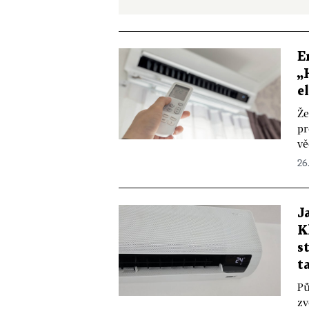
E
„
e
Že
pr
vě
26
J
K
s
t
Pů
zv