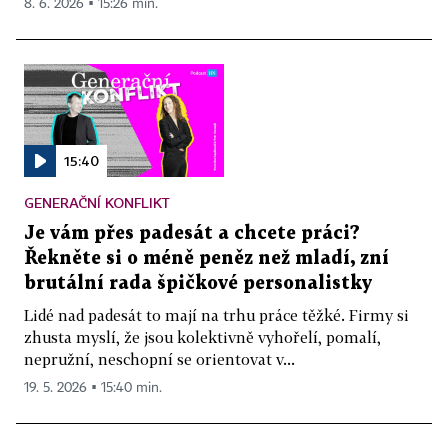
8. 6. 2026 ▪ 15:26 min.
15:40
GENERAČNÍ KONFLIKT
Je vám přes padesát a chcete práci?
Řekněte si o méně peněz než mladí, zní
brutální rada špičkové personalistky
Lidé nad padesát to mají na trhu práce těžké. Firmy si
zhusta myslí, že jsou kolektivně vyhořelí, pomalí,
nepružní, neschopní se orientovat v...
19. 5. 2026 ▪ 15:40 min.