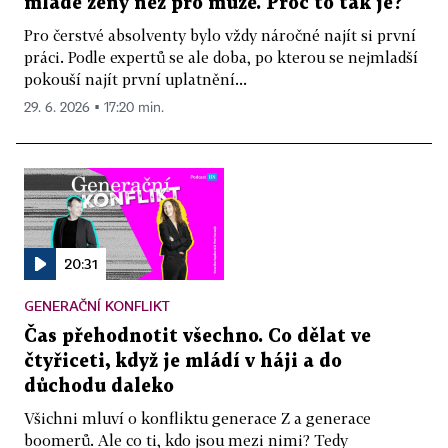
mladé ženy než pro muže. Proč to tak je?
Pro čerstvé absolventy bylo vždy náročné najít si první
práci. Podle expertů se ale doba, po kterou se nejmladší
pokouší najít první uplatnění...
29. 6. 2026 ▪ 17:20 min.
20:31
GENERAČNÍ KONFLIKT
Čas přehodnotit všechno. Co dělat ve
čtyřiceti, když je mládí v háji a do
důchodu daleko
Všichni mluví o konfliktu generace Z a generace
boomerů. Ale co ti, kdo jsou mezi nimi? Tedy