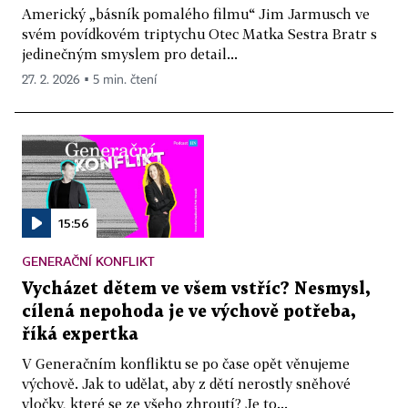
Americký „básník pomalého filmu“ Jim Jarmusch ve
svém povídkovém triptychu Otec Matka Sestra Bratr s
jedinečným smyslem pro detail...
27. 2. 2026 ▪ 5 min. čtení
15:56
GENERAČNÍ KONFLIKT
Vycházet dětem ve všem vstříc? Nesmysl,
cílená nepohoda je ve výchově potřeba,
říká expertka
V Generačním konfliktu se po čase opět věnujeme
výchově. Jak to udělat, aby z dětí nerostly sněhové
vločky, které se ze všeho zhroutí? Je to...