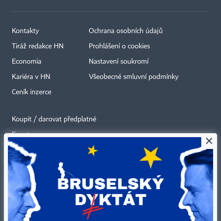
Kontakty
Ochrana osobních údajů
Tiráž redakce HN
Prohlášení o cookies
Economia
Nastavení soukromí
Kariéra v HN
Všeobecné smluvní podmínky
Ceník inzerce
Koupit / darovat předplatné
Eventy
×
Newslettery
RSS kanály
Autorská práva vykonává vydavatel. Bez písemného svolení vydavatele je
zakázáno jakékoli užití částí nebo celku díla, zejména rozmnožování a šíření
jakýmkoli způsobem, mechanickým nebo elektronickým, v českém nebo