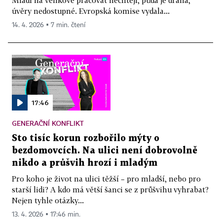
Mladí na venkově pracovat nechtějí, půda je drahá,
úvěry nedostupné. Evropská komise vydala...
14. 4. 2026 ▪ 7 min. čtení
17:46
GENERAČNÍ KONFLIKT
Sto tisíc korun rozbořilo mýty o
bezdomovcích. Na ulici není dobrovolně
nikdo a průšvih hrozí i mladým
Pro koho je život na ulici těžší – pro mladší, nebo pro
starší lidi? A kdo má větší šanci se z průšvihu vyhrabat?
Nejen tyhle otázky...
13. 4. 2026 ▪ 17:46 min.