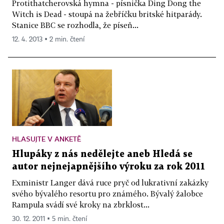
Protithatcherovská hymna - písnička Ding Dong the
Witch is Dead - stoupá na žebříčku britské hitparády.
Stanice BBC se rozhodla, že píseň...
12. 4. 2013 ▪ 2 min. čtení
HLASUJTE V ANKETĚ
Hlupáky z nás nedělejte aneb Hledá se
autor nejnejapnějšího výroku za rok 2011
Exministr Langer dává ruce pryč od lukrativní zakázky
svého bývalého resortu pro známého. Bývalý žalobce
Rampula svádí své kroky na zbrklost...
30. 12. 2011 ▪ 5 min. čtení