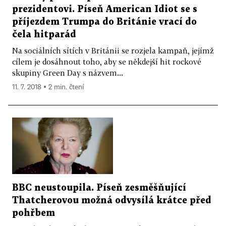
prezidentovi. Píseň American Idiot se s
příjezdem Trumpa do Británie vrací do
čela hitparád
Na sociálních sítích v Británii se rozjela kampaň, jejímž
cílem je dosáhnout toho, aby se někdejší hit rockové
skupiny Green Day s názvem...
11. 7. 2018 ▪ 2 min. čtení
BBC neustoupila. Píseň zesměšňující
Thatcherovou možná odvysílá krátce před
pohřbem