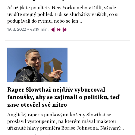
Ať už jdete po ulici v New Yorku nebo v Dillí, všude
uvidíte stejný pohled. Lidi se sluchátky v uších, co si
podupávají do rytmu, nebo se jen...
19. 3. 2022 ▪ 43:19 min.
Raper Slowthai nejdřív vyburcoval
fanoušky, aby se zajímali o politiku, teď
zase otevřel své nitro
Anglický raper s punkovými kořeny Slowthai se
proslavil vystoupením, na kterém mával maketou
uříznuté hlavy premiéra Borise Johnsona. Naštvaný...