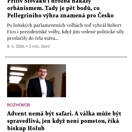
Příliv Slováků i hrozba nákazy
orbánismem. Tady je pět bodů, co
Pellegriniho výhra znamená pro Česko
Po loňských parlamentních volbách teď vyhrál Robert
Fico i prezidentské volby, když jím vedené politické síly
protlačily do čela státu...
8. 4. 2024 ▪ 3 min. čtení
ROZHOVOR
Advent nemá být safari. A válka může být
spravedlivá, jen když není pomstou, říká
biskup Holub