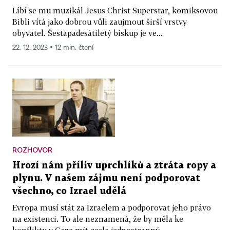
Líbí se mu muzikál Jesus Christ Superstar, komiksovou
Bibli vítá jako dobrou vůli zaujmout širší vrstvy
obyvatel. Šestapadesátiletý biskup je ve...
22. 12. 2023 ▪ 12 min. čtení
ROZHOVOR
Hrozí nám příliv uprchlíků a ztráta ropy a
plynu. V našem zájmu není podporovat
všechno, co Izrael udělá
Evropa musí stát za Izraelem a podporovat jeho právo
na existenci. To ale neznamená, že by měla ke
konfliktu v Gaze mít zcela jednostranný...