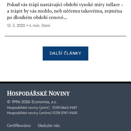
Pokud vás trápí nastávající období vysoké míry inflace –
a trápit by vás mohlo, neb něčemu takovému, zejména
po dlouhém období cenové...
13. 5. 2022 ▪ 4 min. čtení
DALŠÍ ČLÁNKY
©
1996-2026
Economia, a.s.
Hospodářské noviny (print) ISSN 0862-9587
Hospodářské noviny (online) ISSN 2787-950X
Certifikováno
Sledujte nás