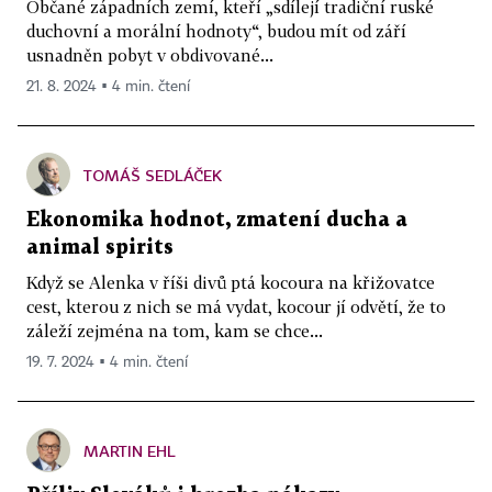
Občané západních zemí, kteří „sdílejí tradiční ruské
duchovní a morální hodnoty“, budou mít od září
usnadněn pobyt v obdivované...
21. 8. 2024 ▪ 4 min. čtení
TOMÁŠ SEDLÁČEK
Ekonomika hodnot, zmatení ducha a
animal spirits
Když se Alenka v říši divů ptá kocoura na křižovatce
cest, kterou z nich se má vydat, kocour jí odvětí, že to
záleží zejména na tom, kam se chce...
19. 7. 2024 ▪ 4 min. čtení
MARTIN EHL