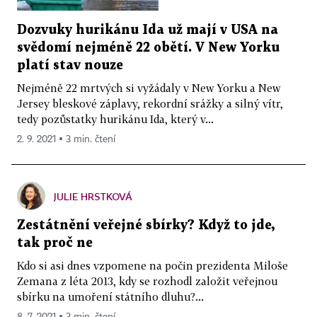
Dozvuky hurikánu Ida už mají v USA na
svědomí nejméně 22 obětí. V New Yorku
platí stav nouze
Nejméně 22 mrtvých si vyžádaly v New Yorku a New
Jersey bleskové záplavy, rekordní srážky a silný vítr,
tedy pozůstatky hurikánu Ida, který v...
2. 9. 2021 ▪ 3 min. čtení
JULIE HRSTKOVÁ
Zestátnění veřejné sbírky? Když to jde,
tak proč ne
Kdo si asi dnes vzpomene na počin prezidenta Miloše
Zemana z léta 2013, kdy se rozhodl založit veřejnou
sbírku na umoření státního dluhu?...
8. 7. 2021 ▪ 3 min. čtení