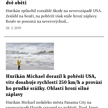
dvě oběti
Hurikán způsobil rozsáhlé škody na severozápadě USA.
Zeslábl na bouři, na pobřeží však stále hrozí záplavy.
Bouře se posouvá na severovýchod...
28. 3. 2019
Hurikán Michael dorazil k pobřeží USA,
vítr dosahuje rychlosti 250 km/h a provází
ho prudké srážky. Oblasti hrozí silné
záplavy
Hurikán Michael nedaleko města Panama City na
severozápadě Floridy vstoupil na pobřeží. Živel, který