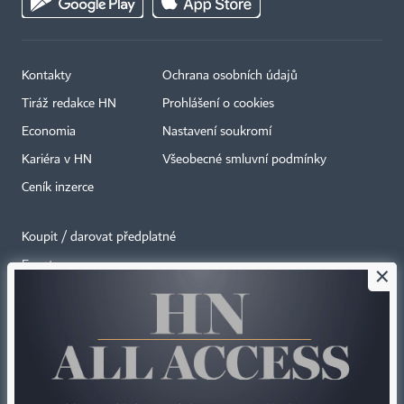
Kontakty
Ochrana osobních údajů
Tiráž redakce HN
Prohlášení o cookies
Economia
Nastavení soukromí
Kariéra v HN
Všeobecné smluvní podmínky
Ceník inzerce
Koupit / darovat předplatné
Eventy
×
Newslettery
RSS kanály
Autorská práva vykonává vydavatel. Bez písemného svolení vydavatele je