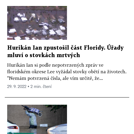
Hurikán Ian zpustošil část Floridy. Úřady
mluví o stovkách mrtvých
Hurikán Ian si podle nepotvrzených zpráv ve
floridském okrese Lee vyžádal stovky obětí na životech.
"Nemám potvrzená čísla, ale vím určitě, že...
29. 9. 2022 ▪ 2 min. čtení