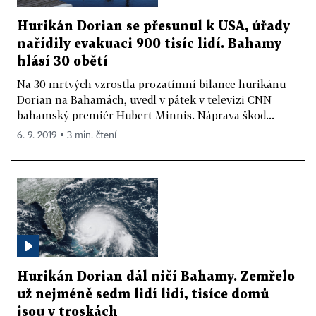
Hurikán Dorian se přesunul k USA, úřady
nařídily evakuaci 900 tisíc lidí. Bahamy
hlásí 30 obětí
Na 30 mrtvých vzrostla prozatímní bilance hurikánu
Dorian na Bahamách, uvedl v pátek v televizi CNN
bahamský premiér Hubert Minnis. Náprava škod...
6. 9. 2019 ▪ 3 min. čtení
Hurikán Dorian dál ničí Bahamy. Zemřelo
už nejméně sedm lidí lidí, tisíce domů
jsou v troskách