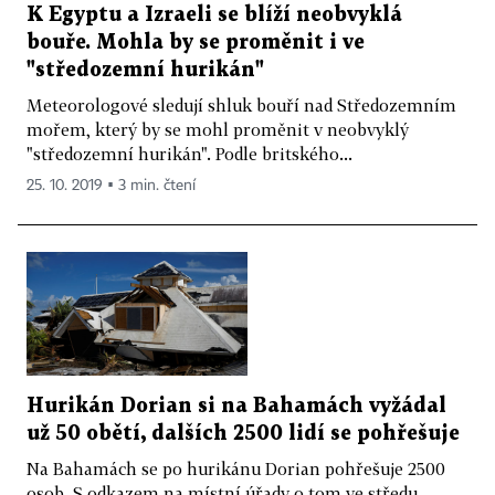
K Egyptu a Izraeli se blíží neobvyklá
bouře. Mohla by se proměnit i ve
"středozemní hurikán"
Meteorologové sledují shluk bouří nad Středozemním
mořem, který by se mohl proměnit v neobvyklý
"středozemní hurikán". Podle britského...
25. 10. 2019 ▪ 3 min. čtení
Hurikán Dorian si na Bahamách vyžádal
už 50 obětí, dalších 2500 lidí se pohřešuje
Na Bahamách se po hurikánu Dorian pohřešuje 2500
osob. S odkazem na místní úřady o tom ve středu