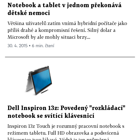
Notebook a tablet v jednom překonává
dětské nemoci
Většina uživatelů zatím vnímá hybridní počítače jako
příliš drahé a kompromisní řešení. Silný dolar a
Microsoft by ale mohly situaci brzy...
30. 4. 2015 ▪ 6 min. čtení
Dell Inspiron 13z: Povedený "rozkládací"
notebook se svítící klávesnicí
Inspiron 13z Touch je rozumný pracovní notebook s
režimem tabletu. Full HD obrazovka a podsvícená
klávesnice jsou lákavé. Výdrž je jen průměrná,...