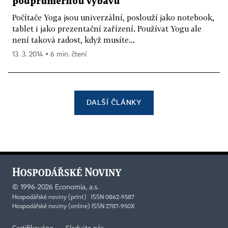
podprůměrnou výbavu
Počítače Yoga jsou univerzální, poslouží jako notebook,
tablet i jako prezentační zařízení. Používat Yogu ale
není taková radost, když musíte...
13. 3. 2014 ▪ 6 min. čtení
DALŠÍ ČLÁNKY
©
1996-2026
Economia, a.s.
Hospodářské noviny (print) ISSN 0862-9587
Hospodářské noviny (online) ISSN 2787-950X