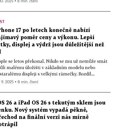
 10. 2025 ▪ 8 min. čtení
ST
Phone 17 po letech konečně nabízí
ajímavý poměr ceny a výkonu. Lepší
otky, displej a výdrž jsou důležitější než
I
ple se letos překonal. Nikdo se mu už nemůže smát
ůli malému úložišti v základním modelu nebo
staralému displeji s velkými rámečky. Rozdíl...
. 9. 2025 ▪ 8 min. čtení
OS 26 a iPad OS 26 s tekutým sklem jsou
enku. Nový systém vypadá pěkně,
řechod na finální verzi nás mírně
otrápil