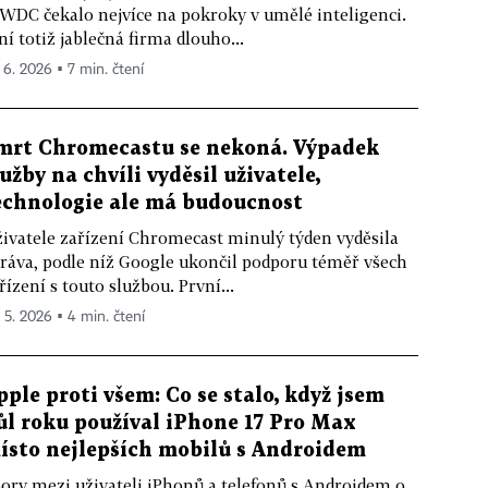
DC čekalo nejvíce na pokroky v umělé inteligenci.
ní totiž jablečná firma dlouho...
. 6. 2026 ▪ 7 min. čtení
mrt Chromecastu se nekoná. Výpadek
lužby na chvíli vyděsil uživatele,
echnologie ale má budoucnost
ivatele zařízení Chromecast minulý týden vyděsila
ráva, podle níž Google ukončil podporu téměř všech
řízení s touto službou. První...
. 5. 2026 ▪ 4 min. čtení
pple proti všem: Co se stalo, když jsem
ůl roku používal iPhone 17 Pro Max
ísto nejlepších mobilů s Androidem
ory mezi uživateli iPhonů a telefonů s Androidem o