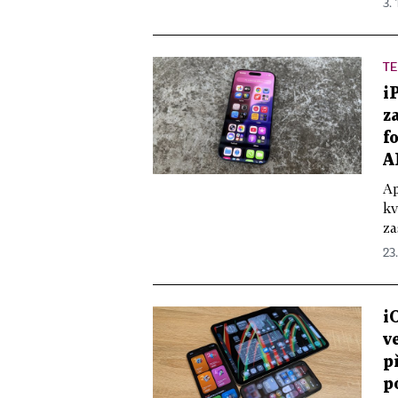
3.
TE
i
z
f
A
Ap
kv
za
23
i
v
p
p