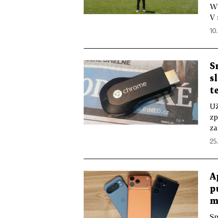
WW
V 
10
S
s
t
Už
zp
za
25
A
p
m
Sp