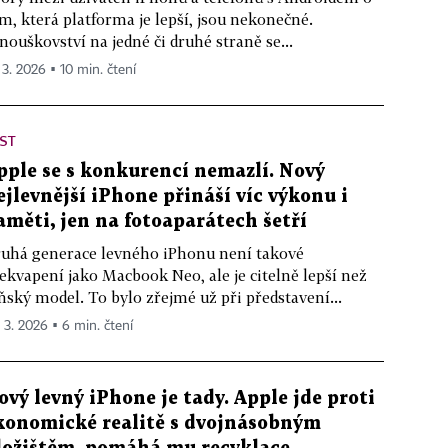
m, která platforma je lepší, jsou nekonečné.
nouškovství na jedné či druhé straně se...
 3. 2026 ▪ 10 min. čtení
ST
pple se s konkurencí nemazlí. Nový
ejlevnější iPhone přináší víc výkonu i
aměti, jen na fotoaparátech šetří
uhá generace levného iPhonu není takové
ekvapení jako Macbook Neo, ale je citelně lepší než
ňský model. To bylo zřejmé už při představení...
. 3. 2026 ▪ 6 min. čtení
ový levný iPhone je tady. Apple jde proti
konomické realitě s dvojnásobným