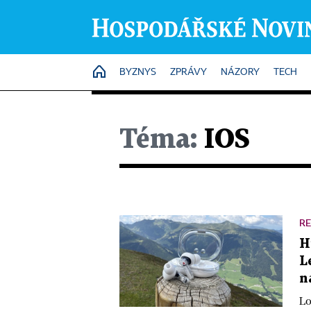
HOME
BYZNYS
ZPRÁVY
NÁZORY
TECH
Téma:
IOS
R
H
L
n
Lo