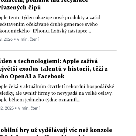
ložištěm, pomáhá mu recyklace
yřazených čipů
ple tento týden ukazuje nové produkty a začal
edstavením očekávané druhé generace svého
konomického“ iPhonu. Loňský nástupce...
 3. 2026 ▪ 4 min. čtení
ýden s technologiemi: Apple zažívá
ejvětší exodus talentů v historii, těží z
oho OpenAI a Facebook
ple čeká v aktuálním čtvrtletí rekordní hospodářské
sledky, ale uvnitř firmy to nevypadá na velké oslavy.
ple během jediného týdne oznámil...
12. 2025 ▪ 4 min. čtení
obilní hry už vydělávají víc než konzole