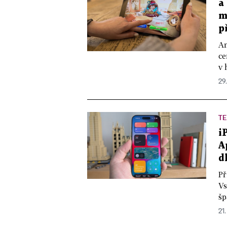
a
m
p
An
ce
v 
29
TE
i
A
d
Př
Vs
šp
21.