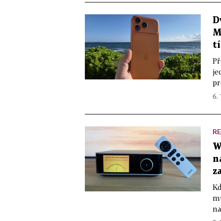
D
M
t
Př
je
pr
6. 
R
W
n
z
Kd
mu
na