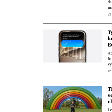
da
un
21.
T
k
E
Ap
In
vy
12
T
v
c
Le