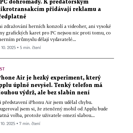
 PC dohromady. K predátorským
ikrotransakcím přidávají reklamu a
ředplatné
i zdražování herních konzolí a videoher, ani vysoké
ny grafických karet pro PC nejsou nic proti tomu, co
herním průmyslu dělají vydavatelé...
. 10. 2025 ▪ 5 min. čtení
ST
Phone Air je hezký experiment, který
pplu úplně nevyšel. Tenký telefon má
louhou výdrž, ale bez slabin není
i představení iPhonu Air jsem udělal chybu.
ugeroval jsem si, že ztenčený mobil od Applu bude
atná volba, protože uživatele omezí slabou...
 10. 2025 ▪ 7 min. čtení