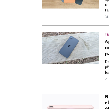
to
Fa
31.
TE
A
n
p
Dr
př
lo
25
N
e