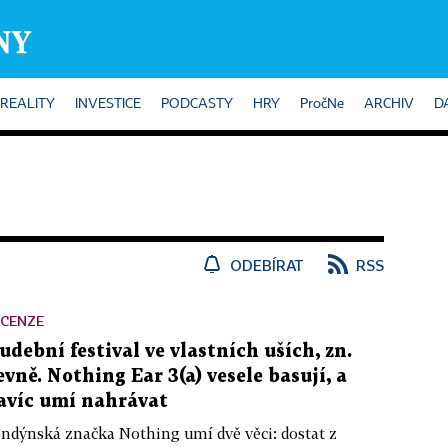
REALITY
INVESTICE
PODCASTY
HRY
PročNe
ARCHIV
D
ODEBÍRAT
RSS
ECENZE
udební festival ve vlastních uších, zn.
evně. Nothing Ear 3(a) vesele basují, a
avíc umí nahrávat
ndýnská značka Nothing umí dvě věci: dostat z