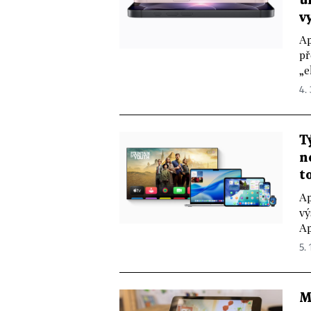
ú
v
Ap
př
„e
4.
T
n
t
Ap
vý
Ap
5. 
M