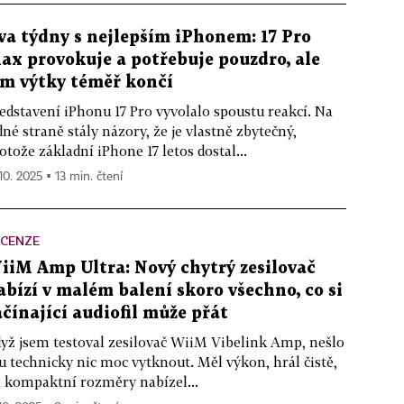
va týdny s nejlepším iPhonem: 17 Pro
ax provokuje a potřebuje pouzdro, ale
ím výtky téměř končí
edstavení iPhonu 17 Pro vyvolalo spoustu reakcí. Na
dné straně stály názory, že je vlastně zbytečný,
otože základní iPhone 17 letos dostal...
10. 2025 ▪ 13 min. čtení
ECENZE
iiM Amp Ultra: Nový chytrý zesilovač
abízí v malém balení skoro všechno, co si
ačínající audiofil může přát
yž jsem testoval zesilovač WiiM Vibelink Amp, nešlo
 technicky nic moc vytknout. Měl výkon, hrál čistě,
 kompaktní rozměry nabízel...