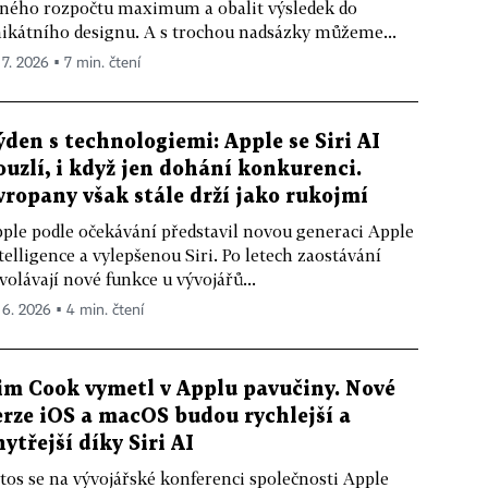
ného rozpočtu maximum a obalit výsledek do
ikátního designu. A s trochou nadsázky můžeme...
 7. 2026 ▪ 7 min. čtení
ýden s technologiemi: Apple se Siri AI
ouzlí, i když jen dohání konkurenci.
vropany však stále drží jako rukojmí
ple podle očekávání představil novou generaci Apple
telligence a vylepšenou Siri. Po letech zaostávání
volávají nové funkce u vývojářů...
. 6. 2026 ▪ 4 min. čtení
im Cook vymetl v Applu pavučiny. Nové
erze iOS a macOS budou rychlejší a
hytřejší díky Siri AI
tos se na vývojářské konferenci společnosti Apple