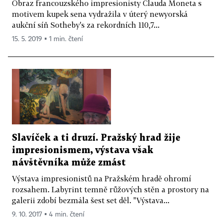
Obraz francouzského impresionisty Clauda Moneta s
motivem kupek sena vydražila v úterý newyorská
aukční síň Sotheby's za rekordních 110,7...
15. 5. 2019 ▪ 1 min. čtení
Slavíček a ti druzí. Pražský hrad žije
impresionismem, výstava však
návštěvníka může zmást
Výstava impresionistů na Pražském hradě ohromí
rozsahem. Labyrint temně růžových stěn a prostory na
galerii zdobí bezmála šest set děl. "Výstava...
9. 10. 2017 ▪ 4 min. čtení