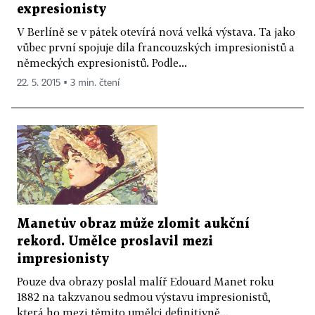
expresionisty
V Berlíně se v pátek otevírá nová velká výstava. Ta jako
vůbec první spojuje díla francouzských impresionistů a
německých expresionistů. Podle...
22. 5. 2015 ▪ 3 min. čtení
Manetův obraz může zlomit aukční
rekord. Umělce proslavil mezi
impresionisty
Pouze dva obrazy poslal malíř Edouard Manet roku
1882 na takzvanou sedmou výstavu impresionistů,
která ho mezi těmito umělci definitivně...