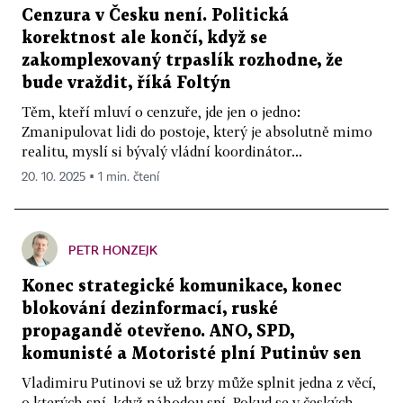
Cenzura v Česku není. Politická
korektnost ale končí, když se
zakomplexovaný trpaslík rozhodne, že
bude vraždit, říká Foltýn
Těm, kteří mluví o cenzuře, jde jen o jedno:
Zmanipulovat lidi do postoje, který je absolutně mimo
realitu, myslí si bývalý vládní koordinátor...
20. 10. 2025 ▪ 1 min. čtení
PETR HONZEJK
Konec strategické komunikace, konec
blokování dezinformací, ruské
propagandě otevřeno. ANO, SPD,
komunisté a Motoristé plní Putinův sen
Vladimiru Putinovi se už brzy může splnit jedna z věcí,
o kterých sní, když náhodou spí. Pokud se v českých