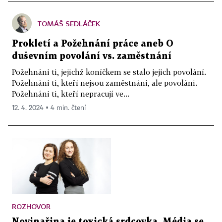
TOMÁŠ SEDLÁČEK
Prokletí a Požehnání práce aneb O
duševním povolání vs. zaměstnání
Požehnáni ti, jejichž koníčkem se stalo jejich povolání.
Požehnáni ti, kteří nejsou zaměstnáni, ale povoláni.
Požehnáni ti, kteří nepracují ve...
12. 4. 2024 ▪ 4 min. čtení
ROZHOVOR
Novinařina je toxická srdcovka. Média se