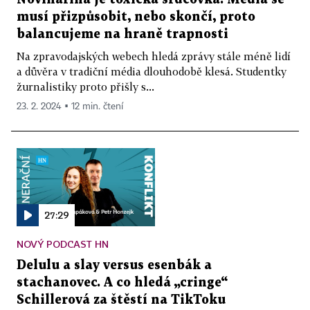
musí přizpůsobit, nebo skončí, proto
balancujeme na hraně trapnosti
Na zpravodajských webech hledá zprávy stále méně lidí
a důvěra v tradiční média dlouhodobě klesá. Studentky
žurnalistiky proto přišly s...
23. 2. 2024 ▪ 12 min. čtení
27:29
NOVÝ PODCAST HN
Delulu a slay versus esenbák a
stachanovec. A co hledá „cringe“
Schillerová za štěstí na TikToku