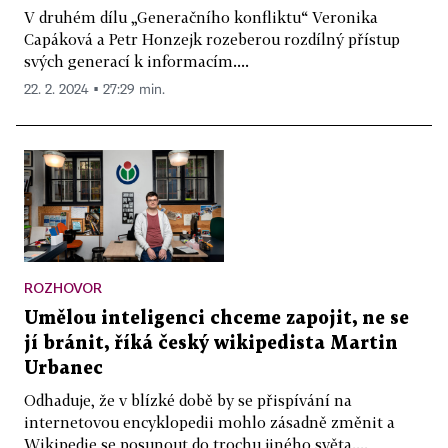
V druhém dílu „Generačního konfliktu“ Veronika
Capáková a Petr Honzejk rozeberou rozdílný přístup
svých generací k informacím....
22. 2. 2024 ▪ 27:29 min.
ROZHOVOR
Umělou inteligenci chceme zapojit, ne se
jí bránit, říká český wikipedista Martin
Urbanec
Odhaduje, že v blízké době by se přispívání na
internetovou encyklopedii mohlo zásadně změnit a
Wikipedie se posunout do trochu jiného světa....