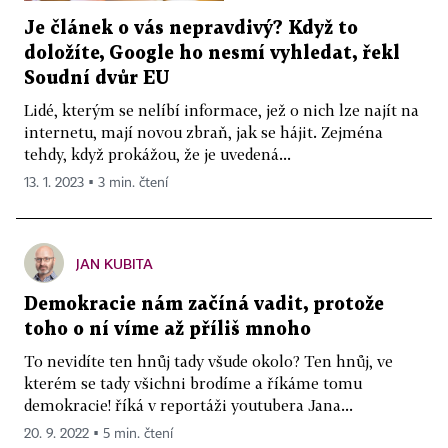
Je článek o vás nepravdivý? Když to
doložíte, Google ho nesmí vyhledat, řekl
Soudní dvůr EU
Lidé, kterým se nelíbí informace, jež o nich lze najít na
internetu, mají novou zbraň, jak se hájit. Zejména
tehdy, když prokážou, že je uvedená...
13. 1. 2023 ▪ 3 min. čtení
JAN KUBITA
Demokracie nám začíná vadit, protože
toho o ní víme až příliš mnoho
To nevidíte ten hnůj tady všude okolo? Ten hnůj, ve
kterém se tady všichni brodíme a říkáme tomu
demokracie! říká v reportáži youtubera Jana...
20. 9. 2022 ▪ 5 min. čtení