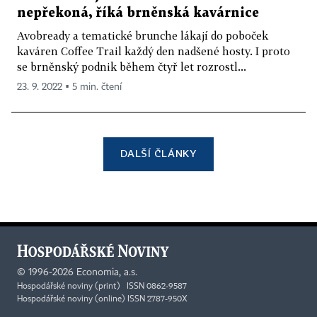
nepřekoná, říká brněnská kavárnice
Avobready a tematické brunche lákají do poboček
kaváren Coffee Trail každý den nadšené hosty. I proto
se brněnský podnik během čtyř let rozrostl...
23. 9. 2022 ▪ 5 min. čtení
DALŠÍ ČLÁNKY
©
1996-2026
Economia, a.s.
Hospodářské noviny (print) ISSN 0862-9587
Hospodářské noviny (online) ISSN 2787-950X