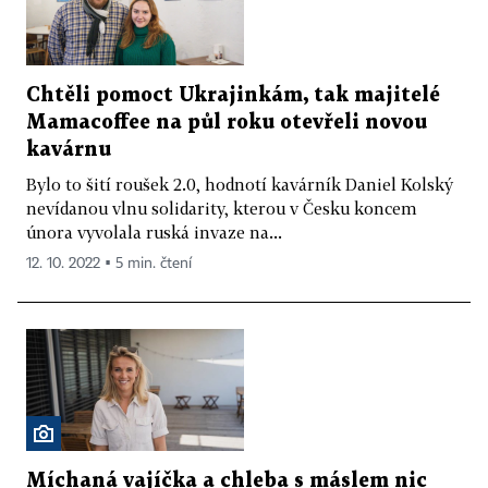
Chtěli pomoct Ukrajinkám, tak majitelé
Mamacoffee na půl roku otevřeli novou
kavárnu
Bylo to šití roušek 2.0, hodnotí kavárník Daniel Kolský
nevídanou vlnu solidarity, kterou v Česku koncem
února vyvolala ruská invaze na...
12. 10. 2022 ▪ 5 min. čtení
Míchaná vajíčka a chleba s máslem nic