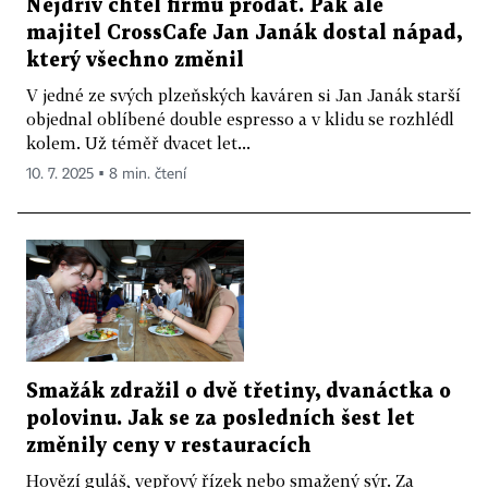
Nejdřív chtěl firmu prodat. Pak ale
majitel CrossCafe Jan Janák dostal nápad,
který všechno změnil
V jedné ze svých plzeňských kaváren si Jan Janák starší
objednal oblíbené double espresso a v klidu se rozhlédl
kolem. Už téměř dvacet let...
10. 7. 2025 ▪ 8 min. čtení
Smažák zdražil o dvě třetiny, dvanáctka o
polovinu. Jak se za posledních šest let
změnily ceny v restauracích
Hovězí guláš, vepřový řízek nebo smažený sýr. Za