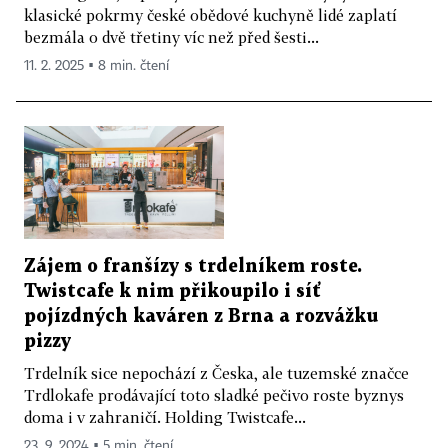
klasické pokrmy české obědové kuchyně lidé zaplatí
bezmála o dvě třetiny víc než před šesti...
11. 2. 2025 ▪ 8 min. čtení
Zájem o franšízy s trdelníkem roste.
Twistcafe k nim přikoupilo i síť
pojízdných kaváren z Brna a rozvážku
pizzy
Trdelník sice nepochází z Česka, ale tuzemské značce
Trdlokafe prodávající toto sladké pečivo roste byznys
doma i v zahraničí. Holding Twistcafe...
23. 9. 2024 ▪ 5 min. čtení