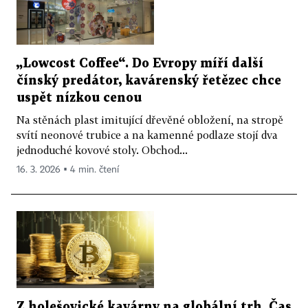
„Lowcost Coffee“. Do Evropy míří další
čínský predátor, kavárenský řetězec chce
uspět nízkou cenou
Na stěnách plast imitující dřevěné obložení, na stropě
svítí neonové trubice a na kamenné podlaze stojí dva
jednoduché kovové stoly. Obchod...
16. 3. 2026 ▪ 4 min. čtení
Z holešovické kavárny na globální trh. Čas