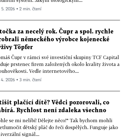
unitní systém. Jakým biologickým...
. 5. 2026 ▪ 2 min. čtení
točka za necelý rok. Čupr a spol. rychle
robrali německého výrobce kojenecké
ýživy Töpfer
máš Čupr v rámci své investiční skupiny TCF Capital
duje prstenec firem založených okolo kvality života a
ouhověkosti. Vedle internetového...
. 4. 2026 ▪ 3 min. čtení
tišit plačící dítě? Vědci pozorovali, co
abírá. Rychlost není zdaleka všechno
hle se mi nelíbí! Dělejte něco!“ Tak bychom mohli
etlumočit dětský pláč do řeči dospělých. Funguje jako
iverzální signál...