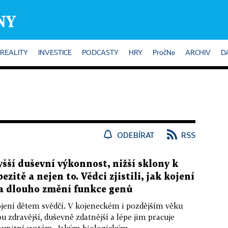
REALITY
INVESTICE
PODCASTY
HRY
PročNe
ARCHIV
D
ODEBÍRAT
RSS
yšší duševní výkonnost, nižší sklony k
bezitě a nejen to. Vědci zjistili, jak kojení
a dlouho změní funkce genů
jení dětem svědčí. V kojeneckém i pozdějším věku
ou zdravější, duševně zdatnější a lépe jim pracuje