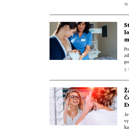
19
S
l
m
Po
zd
po
3.
Ž
Č
E
Je
vy
ka