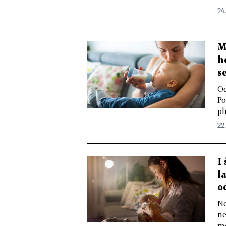
24
M
h
s
Od
Po
pl
22
I
l
o
Ne
ne
mě