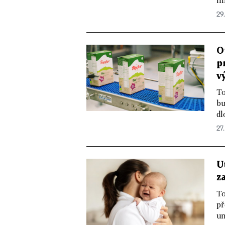
im
29
O
p
v
To
bu
dl
27
U
z
To
př
un