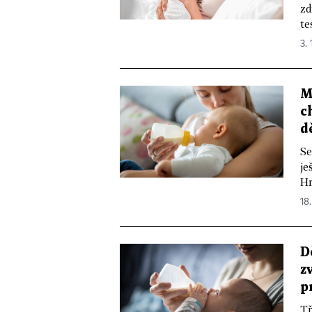
zd
te
3. 
M
c
d
Se
je
Hr
18.
D
z
p
Tř