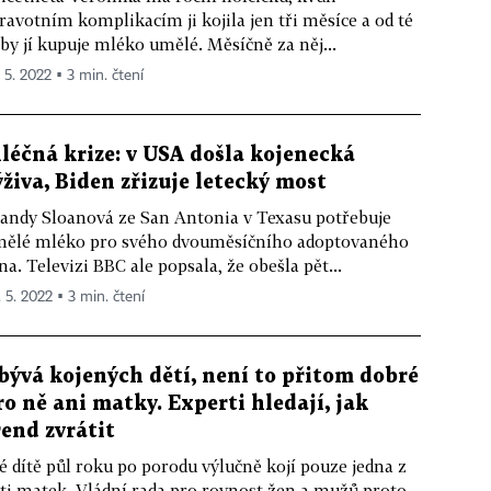
ravotním komplikacím ji kojila jen tři měsíce a od té
by jí kupuje mléko umělé. Měsíčně za něj...
. 5. 2022 ▪ 3 min. čtení
léčná krize: v USA došla kojenecká
ýživa, Biden zřizuje letecký most
andy Sloanová ze San Antonia v Texasu potřebuje
ělé mléko pro svého dvouměsíčního adoptovaného
na. Televizi BBC ale popsala, že obešla pět...
. 5. 2022 ▪ 3 min. čtení
bývá kojených dětí, není to přitom dobré
ro ně ani matky. Experti hledají, jak
rend zvrátit
é dítě půl roku po porodu výlučně kojí pouze jedna z
ti matek. Vládní rada pro rovnost žen a mužů proto