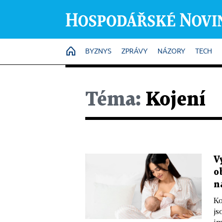
HOME
BYZNYS
ZPRÁVY
NÁZORY
TECH
Téma:
Kojení
V
o
n
Ko
js