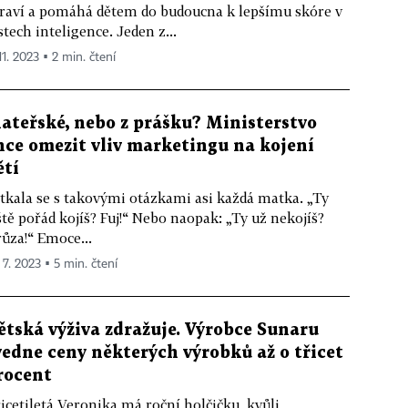
raví a pomáhá dětem do budoucna k lepšímu skóre v
stech inteligence. Jeden z...
11. 2023 ▪ 2 min. čtení
ateřské, nebo z prášku? Ministerstvo
hce omezit vliv marketingu na kojení
ětí
tkala se s takovými otázkami asi každá matka. „Ty
ště pořád kojíš? Fuj!“ Nebo naopak: „Ty už nekojíš?
ůza!“ Emoce...
 7. 2023 ▪ 5 min. čtení
ětská výživa zdražuje. Výrobce Sunaru
vedne ceny některých výrobků až o třicet
rocent
icetiletá Veronika má roční holčičku, kvůli