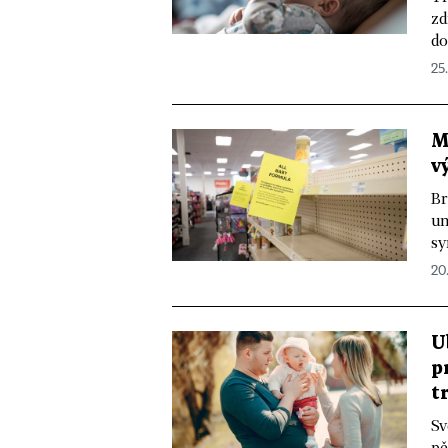
zd
do
25
M
v
Br
um
sy
20
U
p
t
Sv
pě