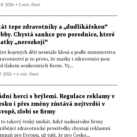
. 8. 2024 ▪ 5 min. čtení
tát tepe zdravotníky a „dudlíkářskou“
obby. Chystá sankce pro porodnice, které
atky „nerozkojí“
čet kojených dětí neustále klesá a podle ministerstva
ravotnictví je to proto, že matky i zdravotníci jsou
d tlakem soukromých firem. Ty...
 7. 2024 ▪ 4 min. čtení
ádní herci s brýlemi. Regulace reklamy v
esku i přes změny zůstává nejtvrdší v
vropě, zlobí se firmy
 to takový český unikát. Když nadnárodní firmy
rábějící zdravotnické prostředky chystají reklamní
mpaň pro Evropu, už tuší, že pro Česko...