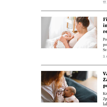
17.
F
i
r
Po
po
Sv
3.
V
Z
p
Kr
Zp
la