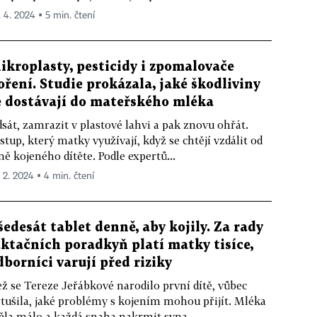
. 4. 2024 ▪ 5 min. čtení
ikroplasty, pesticidy i zpomalovače
oření. Studie prokázala, jaké škodliviny
e dostávají do mateřského mléka
sát, zamrazit v plastové lahvi a pak znovu ohřát.
stup, který matky využívají, když se chtějí vzdálit od
ně kojeného dítěte. Podle expertů...
. 2. 2024 ▪ 4 min. čtení
 šedesát tablet denně, aby kojily. Za rady
aktačních poradkyň platí matky tisíce,
dborníci varují před riziky
ž se Tereze Jeřábkové narodilo první dítě, vůbec
tušila, jaké problémy s kojením mohou přijít. Mléka
la málo a každá snaha nakrmit syna...