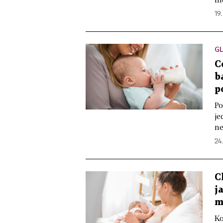
19
G
C
b
p
Po
je
ne
24.
C
j
m
Ko