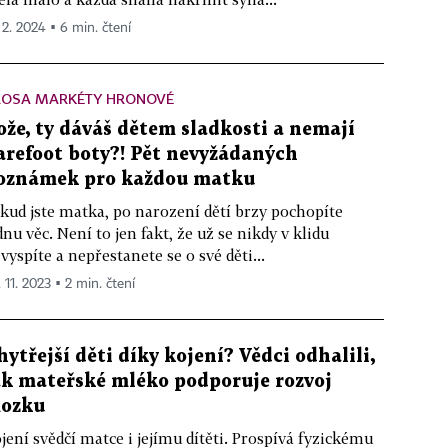
. 2. 2024 ▪ 6 min. čtení
LOSA MARKÉTY HRONOVÉ
ože, ty dáváš dětem sladkosti a nemají
arefoot boty?! Pět nevyžádaných
oznámek pro každou matku
kud jste matka, po narození dětí brzy pochopíte
dnu věc. Není to jen fakt, že už se nikdy v klidu
vyspíte a nepřestanete se o své děti...
 11. 2023 ▪ 2 min. čtení
hytřejší děti díky kojení? Vědci odhalili,
ak mateřské mléko podporuje rozvoj
ozku
jení svědčí matce i jejímu dítěti. Prospívá fyzickému