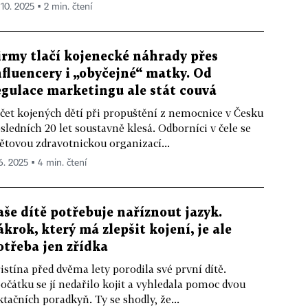
 10. 2025 ▪ 2 min. čtení
irmy tlačí kojenecké náhrady přes
nfluencery i „obyčejné“ matky. Od
egulace marketingu ale stát couvá
čet kojených dětí při propuštění z nemocnice v Česku
sledních 20 let soustavně klesá. Odborníci v čele se
ětovou zdravotnickou organizací...
 6. 2025 ▪ 4 min. čtení
aše dítě potřebuje naříznout jazyk.
ákrok, který má zlepšit kojení, je ale
otřeba jen zřídka
istína před dvěma lety porodila své první dítě.
očátku se jí nedařilo kojit a vyhledala pomoc dvou
ktačních poradkyň. Ty se shodly, že...