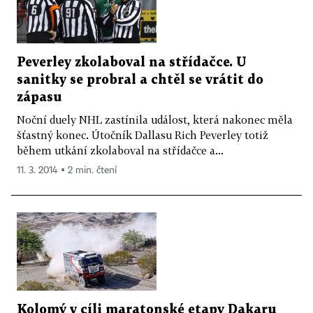
Peverley zkolaboval na střídačce. U
sanitky se probral a chtěl se vrátit do
zápasu
Noční duely NHL zastínila událost, která nakonec měla
šťastný konec. Útočník Dallasu Rich Peverley totiž
během utkání zkolaboval na střídačce a...
11. 3. 2014 ▪ 2 min. čtení
Kolomý v cíli maratonské etapy Dakaru