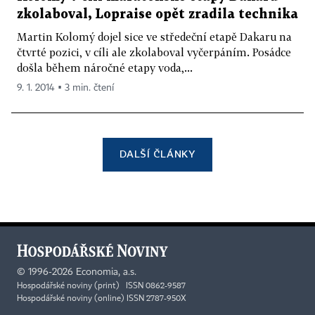
zkolaboval, Lopraise opět zradila technika
Martin Kolomý dojel sice ve středeční etapě Dakaru na
čtvrté pozici, v cíli ale zkolaboval vyčerpáním. Posádce
došla během náročné etapy voda,...
9. 1. 2014 ▪ 3 min. čtení
DALŠÍ ČLÁNKY
©
1996-2026
Economia, a.s.
Hospodářské noviny (print) ISSN 0862-9587
Hospodářské noviny (online) ISSN 2787-950X