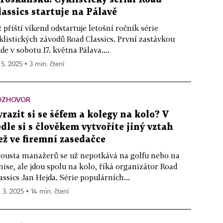
lassics startuje na Pálavě
 příští víkend odstartuje letošní ročník série
klistických závodů Road Classics. První zastávkou
de v sobotu 17. května Pálava....
 5. 2025 ▪ 3 min. čtení
OZHOVOR
yrazit si se šéfem a kolegy na kolo? V
edle si s člověkem vytvoříte jiný vztah
ež ve firemní zasedačce
ousta manažerů se už nepotkává na golfu nebo na
nise, ale jdou spolu na kolo, říká organizátor Road
assics Jan Hejda. Série populárních...
. 3. 2025 ▪ 14 min. čtení