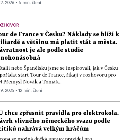
. 2. 2026 ▪ 4 min. čtení
OZHOVOR
our de France v Česku? Náklady se blíží k
iliardě a většinu má platit stát a města.
ávratnost je ale podle studie
nohonásobná
Itálii nebo Španělsku jsme se inspirovali, jak v Česku
pořádat start Tour de France, říkají v rozhovoru pro
 Přemysl Novák a Tomáš...
 9. 2025 ▪ 12 min. čtení
U chce zpřesnit pravidla pro elektrokola.
ávrh vlivného německého svazu podle
ritiků nahrává velkým hráčům
ropa se možná dočká úpravy pravidel pro