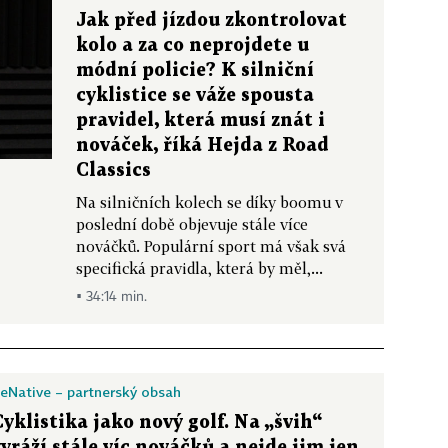
Jak před jízdou zkontrolovat
kolo a za co neprojdete u
módní policie? K silniční
cyklistice se váže spousta
pravidel, která musí znát i
nováček, říká Hejda z Road
Classics
Na silničních kolech se díky boomu v
poslední době objevuje stále více
nováčků. Populární sport má však svá
specifická pravidla, která by měl,...
▪ 34:14 min.
eNative – partnerský obsah
Cyklistika jako nový golf. Na „švih“
vyráží stále víc nováčků a nejde jim jen