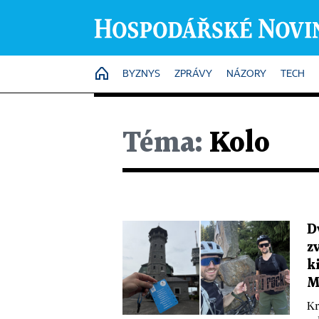
HOME
BYZNYS
ZPRÁVY
NÁZORY
TECH
Téma:
Kolo
D
z
k
M
Kr