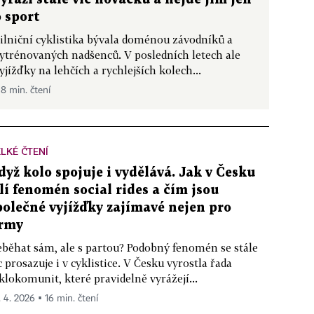
o sport
ilniční cyklistika bývala doménou závodníků a
ytrénovaných nadšenců. V posledních letech ale
yjížďky na lehčích a rychlejších kolech...
 8 min. čtení
LKÉ ČTENÍ
dyž kolo spojuje i vydělává. Jak v Česku
ílí fenomén social rides a čím jsou
polečné vyjížďky zajímavé nejen pro
irmy
běhat sám, ale s partou? Podobný fenomén se stále
c prosazuje i v cyklistice. V Česku vyrostla řada
klokomunit, které pravidelně vyrážejí...
. 4. 2026 ▪ 16 min. čtení