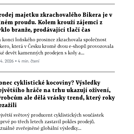
rodej majetku zkrachovalého Bikera je v
lném proudu. Kolem krouží zájemci z
yklo branže, prodávající tlačí čas
 konci loňského prosince zkrachovala společnost
kero, která v Česku kromě dvou e-shopů provozovala
ké devět kamenných prodejen s koly a...
. 4. 2026 ▪ 4 min. čtení
onec cyklistické kocoviny? Výsledky
ejvětšího hráče na trhu ukazují oživení,
ýrobcům ale dělá vrásky trend, který roky
ezažili
jvětší světový producent cyklistických součástek
prvé po třech letech zastavil pokles prodejů.
tuálně zveřejněné globální výsledky...