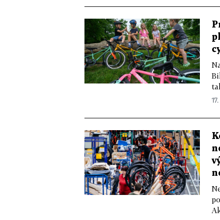
P
p
c
Na
Bi
ta
17
K
n
v
n
Ne
po
Ak