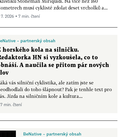
klistiku Stoneman Miriquidi. Na více než 160
lometrech musí cyklisté zdolat deset vrcholků a...
 7. 2026 ▪ 7 min. čtení
eNative – partnerský obsah
Z horského kola na silničku.
Redaktorka HN si vyzkoušela, co to
obnáší. A naučila se přitom pár nových
slov
áká vás silniční cyklistika, ale zatím jste se
eodhodlali do toho šlápnout? Pak je tenhle text pro
ás. Jízda na silničním kole a kultura...
 7 min. čtení
BeNative – partnerský obsah