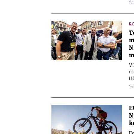
12
R
T
m
N
m
V 
us
HN
15.
E
N
k
Ev