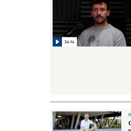
34:14
B