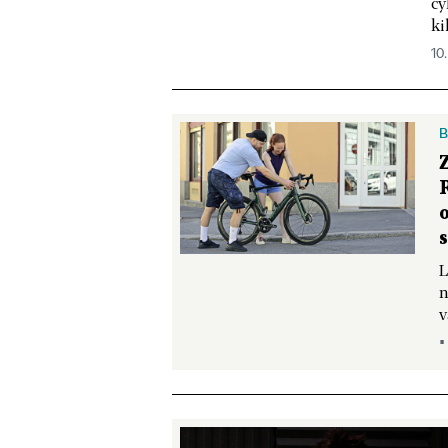
cy
ki
10.
B
L
n
v
▪