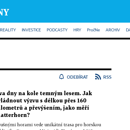
REALITY
INVESTICE
PODCASTY
HRY
PročNe
ARCHIV
D
ODEBÍRAT
RSS
va dny na kole temným lesem. Jak
vládnout výzvu s délkou přes 160
ilometrů a převýšením, jako měří
atterhorn?
ušnými horami vede unikátní trasa pro horskou