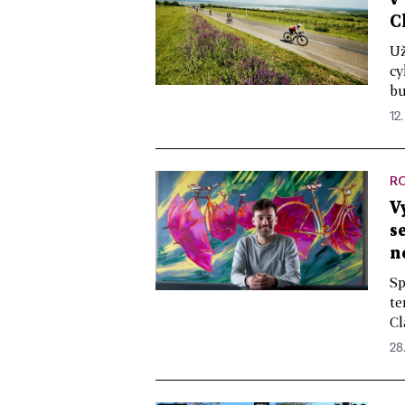
C
Už
cy
bu
12.
R
V
s
n
Sp
te
Cl
28