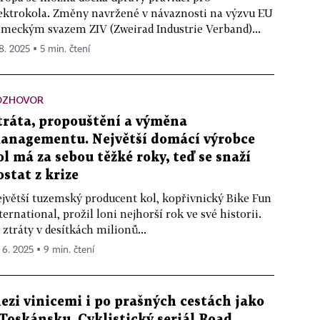
ektrokola. Změny navržené v návaznosti na výzvu EU
meckým svazem ZIV (Zweirad Industrie Verband)...
 8. 2025 ▪ 5 min. čtení
OZHOVOR
tráta, propouštění a výměna
anagementu. Největší domácí výrobce
ol má za sebou těžké roky, teď se snaží
ostat z krize
jvětší tuzemský producent kol, kopřivnický Bike Fun
ternational, prožil loni nejhorší rok ve své historii.
 ztráty v desítkách milionů...
. 6. 2025 ▪ 9 min. čtení
ezi vinicemi i po prašných cestách jako
 Toskánsku. Cyklistický seriál Road