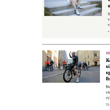
S
v
v
▪
VE
K
s
s
f
Ne
ví
cy
24