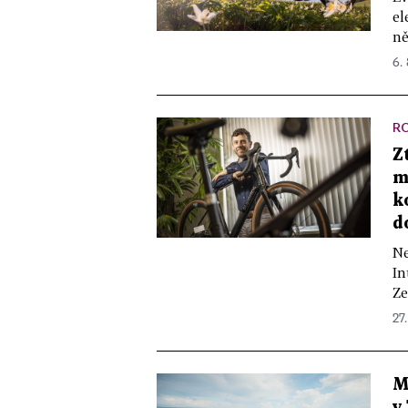
el
ně
6.
R
Z
m
k
d
Ne
In
Ze
27
M
v