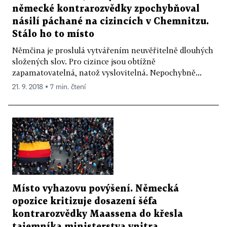
německé kontrarozvědky zpochybňoval
násilí páchané na cizincích v Chemnitzu.
Stálo ho to místo
Němčina je proslulá vytvářením neuvěřitelně dlouhých
složených slov. Pro cizince jsou obtížně
zapamatovatelná, natož vyslovitelná. Nepochybně...
21. 9. 2018 ▪ 7 min. čtení
Místo vyhazovu povýšení. Německá
opozice kritizuje dosazení šéfa
kontrarozvědky Maassena do křesla
tajemníka ministerstva vnitra