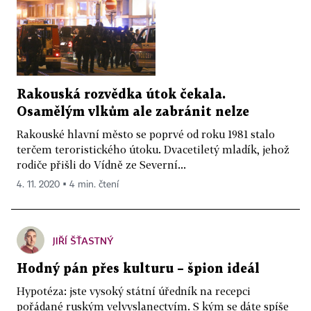
Rakouská rozvědka útok čekala.
Osamělým vlkům ale zabránit nelze
Rakouské hlavní město se poprvé od roku 1981 stalo
terčem teroristického útoku. Dvacetiletý mladík, jehož
rodiče přišli do Vídně ze Severní...
4. 11. 2020 ▪ 4 min. čtení
JIŘÍ ŠŤASTNÝ
Hodný pán přes kulturu – špion ideál
Hypotéza: jste vysoký státní úředník na recepci
pořádané ruským velvyslanectvím. S kým se dáte spíše