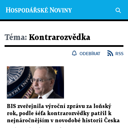
Téma:
Kontrarozvědka
ODEBÍRAT
RSS
BIS zveřejnila výroční zprávu za loňský
rok, podle šéfa kontrarozvědky patřil k
nejnáročnějším v novodobé historii Česka