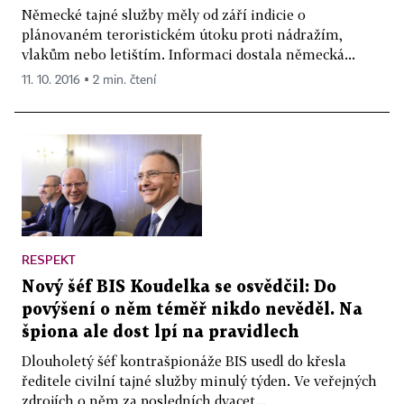
Německé tajné služby měly od září indicie o
plánovaném teroristickém útoku proti nádražím,
vlakům nebo letištím. Informaci dostala německá...
11. 10. 2016 ▪ 2 min. čtení
RESPEKT
Nový šéf BIS Koudelka se osvědčil: Do
povýšení o něm téměř nikdo nevěděl. Na
špiona ale dost lpí na pravidlech
Dlouholetý šéf kontrašpionáže BIS usedl do křesla
ředitele civilní tajné služby minulý týden. Ve veřejných
zdrojích o něm za posledních dvacet...