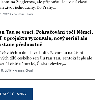
lsomina Zieglerová, ale připouští, že i v její vlasti
ní život jednoduchý. Do Prahy...
 1. 2020 ▪ 14 min. čtení
an Tau se vrací. Pokračování točí Němci,
T z projektu vycouvala, nový seriál ale
ostane přednostně
ávě v těchto dnech vrcholí v Bavorsku natáčení
vých dílů českého seriálu Pan Tau. Tentokrát jde ale
seriál čistě německý, Česká televize,...
. 8. 2019 ▪ 4 min. čtení
DALŠÍ ČLÁNKY