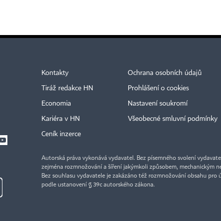
Kontakty
Ochrana osobních údajů
Tiráž redakce HN
Prohlášení o cookies
Economia
Nastavení soukromí
Kariéra v HN
Všeobecné smluvní podmínky
Ceník inzerce
Autorská práva vykonává vydavatel. Bez písemného svolení vydavatele 
zejména rozmnožování a šíření jakýmkoli způsobem, mechanickým ne
Bez souhlasu vydavatele je zakázáno též rozmnožování obsahu pro 
podle ustanovení § 39c autorského zákona.