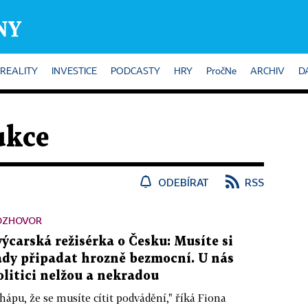
REALITY
INVESTICE
PODCASTY
HRY
PročNe
ARCHIV
D
ukce
ODEBÍRAT
RSS
OZHOVOR
výcarská režisérka o Česku: Musíte si
ady připadat hrozně bezmocní. U nás
olitici nelžou a nekradou
hápu, že se musíte cítit podvádění," říká Fiona