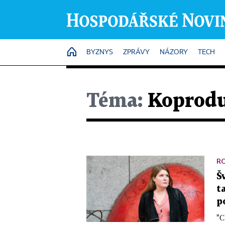
HOME
BYZNYS
ZPRÁVY
NÁZORY
TECH
Téma:
Koprod
R
Š
t
p
"C