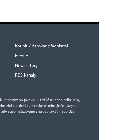
Koupit / darovat předplatné
Eventy
Newslettery
RSS kanály
je zakázáno jakékoli užití částí nebo celku díla,
bo elektronickým, v českém nebo jiném jazyce.
účely automatizované analýzy textů nebo dat