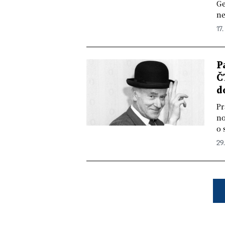
Ge
ne
17.
P
Č
d
Pr
no
o 
29