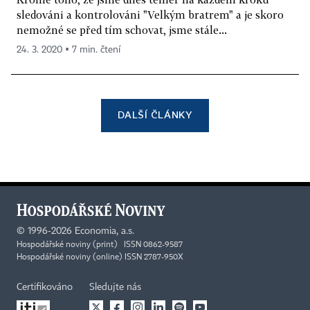
sledováni a kontrolováni "Velkým bratrem" a je skoro
nemožné se před tím schovat, jsme stále...
24. 3. 2020 ▪ 7 min. čtení
DALŠÍ ČLÁNKY
©
1996-2026
Economia, a.s.
Hospodářské noviny (print) ISSN 0862-9587
Hospodářské noviny (online) ISSN 2787-950X
Certifikováno
Sledujte nás