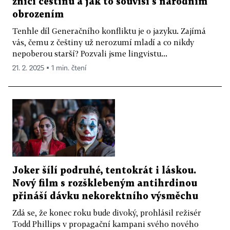
zničí češtinu a jak to souvisí s národním
obrozením
Tenhle díl Generačního konfliktu je o jazyku. Zajímá
vás, čemu z češtiny už nerozumí mladí a co nikdy
nepoberou starší? Pozvali jsme lingvistu...
21. 2. 2025 ▪ 1 min. čtení
Joker šílí podruhé, tentokrát i láskou.
Nový film s rozšklebeným antihrdinou
přináší dávku nekorektního výsměchu
Zdá se, že konec roku bude divoký, prohlásil režisér
Todd Phillips v propagační kampani svého nového