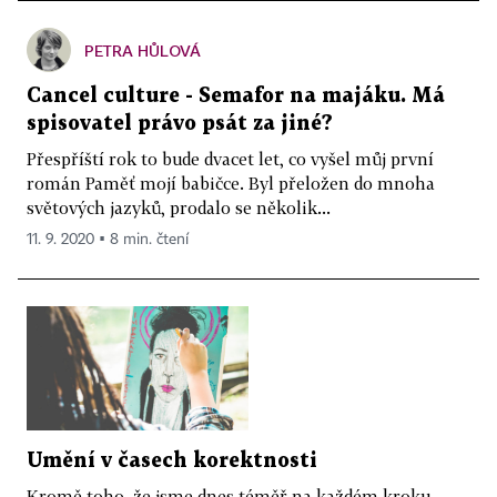
PETRA HŮLOVÁ
Cancel culture - Semafor na majáku. Má
spisovatel právo psát za jiné?
Přespříští rok to bude dvacet let, co vyšel můj první
román Paměť mojí babičce. Byl přeložen do mnoha
světových jazyků, prodalo se několik...
11. 9. 2020 ▪ 8 min. čtení
Umění v časech korektnosti
Kromě toho, že jsme dnes téměř na každém kroku