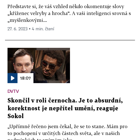
Představte si, že váš vzhled někdo okomentuje slovy
„kříženec velryby a hrocha“. A vaši inteligenci srovná s
„myšlenkovými...
27. 6. 2023 ▪ 4 min. čtení
18:07
DVTV
Skončil v roli černocha. Je to absurdní,
korektnost je nepřítel umění, reaguje
Sokol
„Upřímně řečeno jsem čekal, že se to stane. Mám pro
to pochopení v určitých částech světa, ale v našich
podmínkách to vnímám jako...