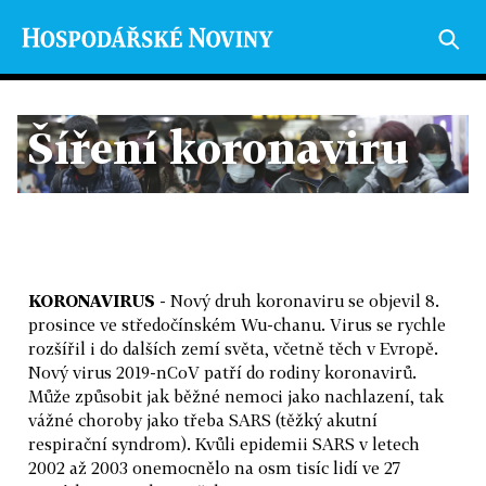
Šíření koronaviru
KORONAVIRUS
- Nový druh koronaviru se objevil 8.
prosince ve středočínském Wu-chanu. Virus se rychle
rozšířil i do dalších zemí světa, včetně těch v Evropě.
Nový virus 2019-nCoV patří do rodiny koronavirů.
Může způsobit jak běžné nemoci jako nachlazení, tak
vážné choroby jako třeba SARS (těžký akutní
respirační syndrom). Kvůli epidemii SARS v letech
2002 až 2003 onemocnělo na osm tisíc lidí ve 27