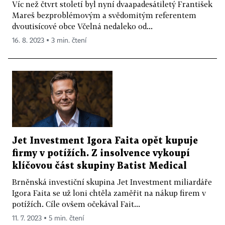
Víc než čtvrt století byl nyní dvaapadesátiletý František
Mareš bezproblémovým a svědomitým referentem
dvoutisícové obce Včelná nedaleko od...
16. 8. 2023 ▪ 3 min. čtení
Jet Investment Igora Faita opět kupuje
firmy v potížích. Z insolvence vykoupí
klíčovou část skupiny Batist Medical
Brněnská investiční skupina Jet Investment miliardáře
Igora Faita se už loni chtěla zaměřit na nákup firem v
potížích. Cíle ovšem očekával Fait...
11. 7. 2023 ▪ 5 min. čtení