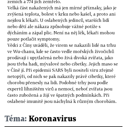
zemích a 774 jich zemřelo.
Velká část nakažených má jen mírné příznaky, jako je
zvýšená teplota, bolest v krku nebo kašel, a proto ani
nejdou k lékaři. U oslabených jedinců, starších lidí
nebo dětí ale nákaza způsobuje vážné potíže s
dýcháním a zápal plic. Není na něj lék, lékaři mohou
pouze potlačit symptomy.
Vědci z Číny uváděli, že virem se nakazili lidé na trhu
ve Wu-chanu, kde se často vedle mořských živočichů
prodávají i upytlačená nebo živá divoká zvířata, jako
jsou třeba hadi, mývalové nebo cibetky. Jejich maso se
v Číně jí. Při epidemii SARS byli nositeli viru zřejmě
netopýři, od nich se pak nakazily právě cibetky, které
chorobu přenesly na lidi. Podobné trhy jsou podle
expertů líhništěm virů a nemocí, neboť zvířata jsou
často zubožená a žijí ve špatných podmínkách. Při
oslabené imunitě jsou náchylná k různým chorobám.
Téma:
Koronavirus