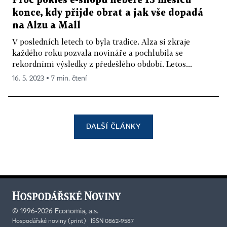
Proč pokles e-shopů nebere 15 měsíců
konce, kdy přijde obrat a jak vše dopadá
na Alzu a Mall
V posledních letech to byla tradice. Alza si zkraje
každého roku pozvala novináře a pochlubila se
rekordními výsledky z předešlého období. Letos...
16. 5. 2023 ▪ 7 min. čtení
DALŠÍ ČLÁNKY
©
1996-2026
Economia, a.s.
Hospodářské noviny (print) ISSN 0862-9587