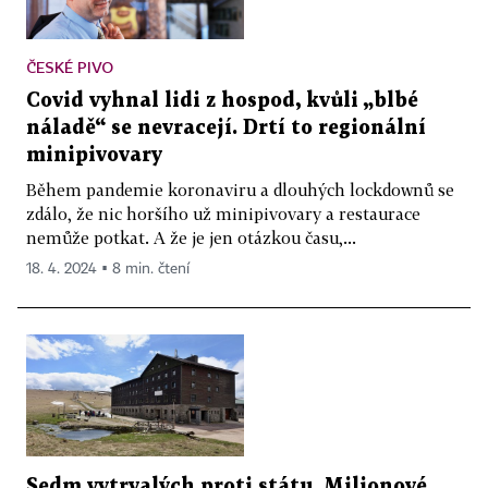
ČESKÉ PIVO
Covid vyhnal lidi z hospod, kvůli „blbé
náladě“ se nevracejí. Drtí to regionální
minipivovary
Během pandemie koronaviru a dlouhých lockdownů se
zdálo, že nic horšího už minipivovary a restaurace
nemůže potkat. A že je jen otázkou času,...
18. 4. 2024 ▪ 8 min. čtení
Sedm vytrvalých proti státu. Milionové