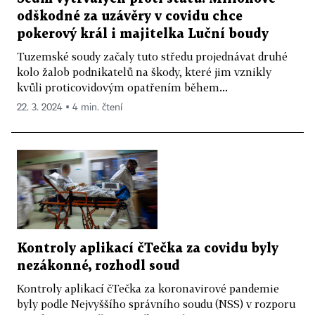
odškodné za uzávěry v covidu chce
pokerový král i majitelka Luční boudy
Tuzemské soudy začaly tuto středu projednávat druhé
kolo žalob podnikatelů na škody, které jim vznikly
kvůli proticovidovým opatřením během...
22. 3. 2024 ▪ 4 min. čtení
Kontroly aplikací čTečka za covidu byly
nezákonné, rozhodl soud
Kontroly aplikací čTečka za koronavirové pandemie
byly podle Nejvyššího správního soudu (NSS) v rozporu