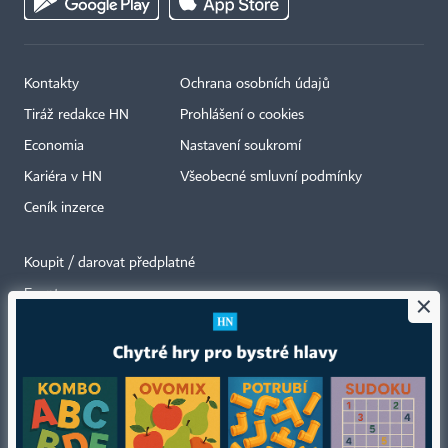
Kontakty
Ochrana osobních údajů
Tiráž redakce HN
Prohlášení o cookies
Economia
Nastavení soukromí
Kariéra v HN
Všeobecné smluvní podmínky
Ceník inzerce
Koupit / darovat předplatné
Eventy
×
Newslettery
RSS kanály
Autorská práva vykonává vydavatel. Bez písemného svolení vydavatele je