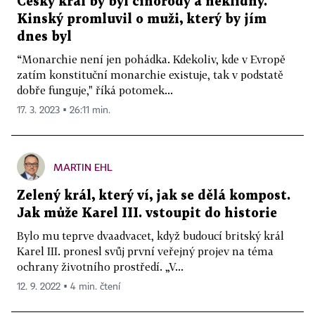
Český král by byl činorodý a neklidný.
Kinský promluvil o muži, který by jím
dnes byl
“Monarchie není jen pohádka. Kdekoliv, kde v Evropě
zatím konstituční monarchie existuje, tak v podstatě
dobře funguje," říká potomek...
17. 3. 2023 ▪ 26:11 min.
MARTIN EHL
Zelený král, který ví, jak se dělá kompost.
Jak může Karel III. vstoupit do historie
Bylo mu teprve dvaadvacet, když budoucí britský král
Karel III. pronesl svůj první veřejný projev na téma
ochrany životního prostředí. „V...
12. 9. 2022 ▪ 4 min. čtení