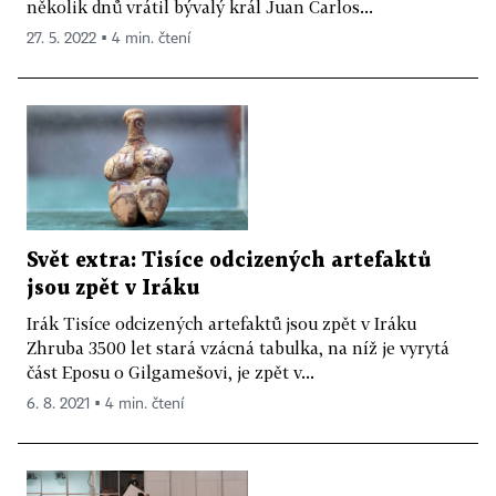
několik dnů vrátil bývalý král Juan Carlos...
27. 5. 2022 ▪ 4 min. čtení
Svět extra: Tisíce odcizených artefaktů
jsou zpět v Iráku
Irák Tisíce odcizených artefaktů jsou zpět v Iráku
Zhruba 3500 let stará vzácná tabulka, na níž je vyrytá
část Eposu o Gilgamešovi, je zpět v...
6. 8. 2021 ▪ 4 min. čtení