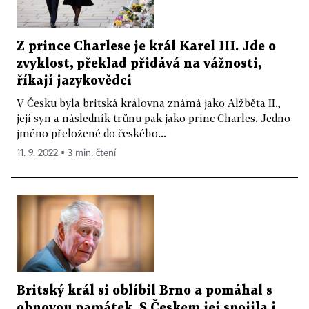
Z prince Charlese je král Karel III. Jde o
zvyklost, překlad přidává na vážnosti,
říkají jazykovědci
V Česku byla britská královna známá jako Alžběta II.,
její syn a následník trůnu pak jako princ Charles. Jedno
jméno přeložené do českého...
11. 9. 2022 ▪ 3 min. čtení
Britský král si oblíbil Brno a pomáhal s
obnovou památek. S Českem jej spojila i