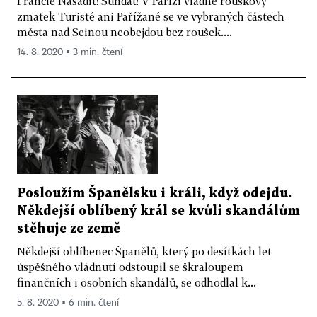
Francie Nasadit! Sundat! V Paříži vládne rouškový
zmatek Turisté ani Pařížané se ve vybraných částech
města nad Seinou neobejdou bez roušek....
14. 8. 2020 ▪ 3 min. čtení
Posloužím Španělsku i králi, když odejdu.
Někdejší oblíbený král se kvůli skandálům
stěhuje ze země
Někdejší oblíbenec Španělů, který po desítkách let
úspěšného vládnutí odstoupil se škraloupem
finančních i osobních skandálů, se odhodlal k...
5. 8. 2020 ▪ 6 min. čtení